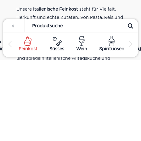
Unsere
italienische Feinkost
steht für Vielfalt,
Herkunft und echte Zutaten. Von Pasta, Reis und
Filter
Tomatensaucen über Olivenöl, Antipasti und
Pesto bis zu Balsamico und Spezialitäten aus
verschiedenen Regionen Italiens. Alle Produkte
ing
Feinkost
Süsses
Wein
Spirituosen
Al
sind Teil unseres realen Supermarkt-Sortiments
und spiegeln italienische Alltagsküche und
Tradition wider. Italienische Feinkost online
kaufen.
Catering