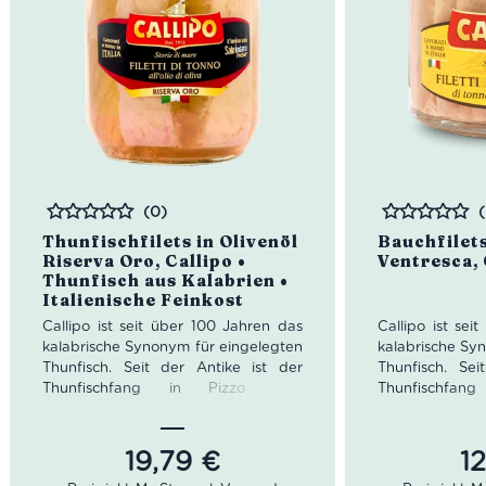
(0)
Bewertet
Bewertet
Thunfischfilets in Olivenöl
Bauchfilets 
Riserva Oro, Callipo •
Ventresca, 
Thunfisch aus Kalabrien •
Italienische Feinkost
Callipo ist seit über 100 Jahren das
Callipo ist sei
kalabrische Synonym für eingelegten
kalabrische Sy
Thunfisch. Seit der Antike ist der
Thunfisch. Sei
Thunfischfang in Pizzo eine
Thunfischfa
essentielle Tradition. 1913 gründete
essentielle Tra
Giacinto Callipo das gleichnamige
Giacinto Call
Unternehmen. Da er zu den ersten
Unternehmen. 
19,79
€
1
gehörten, der den Thunfisch auch
gehörten, der