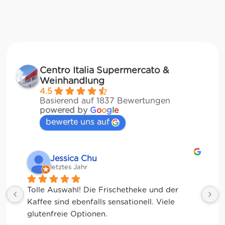
Centro Italia Supermercato &
Weinhandlung
4.5
Basierend auf 1837 Bewertungen
powered by
G
o
o
g
l
e
bewerte uns auf
Jessica Chu
letztes Jahr
Tolle Auswahl! Die Frischetheke und der 
Kaffee sind ebenfalls sensationell. Viele 
glutenfreie Optionen.