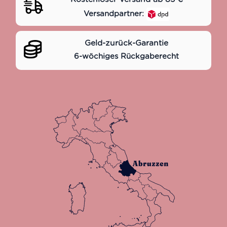
Versandpartner:
Geld-zurück-Garantie
6-wöchiges Rückgaberecht