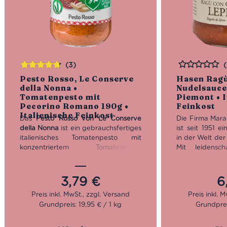
(3)
Bewertet
Bewertet
Pesto Rosso, Le Conserve
Hasen Ragù
mit
4.67
della Nonna •
Nudelsauce
von 5
Tomatenpesto mit
Piemont • I
Pecorino Romano 190g •
Feinkost
Italienische Feinkost
Das
Pesto Rosso von Le Conserve
Die Firma Mara
della Nonna
ist ein gebrauchsfertiges
ist seit 1951 ei
italienisches Tomatenpesto mit
in der Welt der 
konzentriertem Tomatenmark,
Mit leidensch
getrockneten Tomaten, Basilikum,
stellt Marabo
Ricotta, Cashewkernen, Pecorino
eingelegte Pilz
Romano DOP und Pinienkernen.
sowie feine ita
3,79
€
6
Cremig, würzig-fruchtig und ideal für
Insbesonder
Pasta, Crostini, Focaccia und Panini.
erfreut sich grö
Grundpreis: 19,95 € / 1 kg
Grundprei
Glutenfrei. Inhalt: 190 g.
Nun in dritter
steht der Ausw