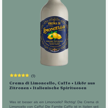
(1)
Bewertet
Crema di Limoncello, Caffo • Likör aus
mit
5.00
von
Zitronen • Italienische Spirituosen
5
Was ist besser als ein Limoncello? Richtig! Die Crema di
Limoncello von Caffo! Die Familie Caffo ist in Italien seit