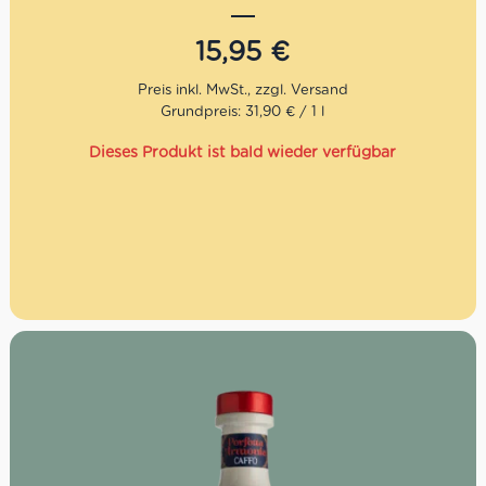
vorherrschenden Süße. Dank der aromatischen Noten
eignet sich dieses Olivenöl zu gegrilltem Fleisch und
15,95
€
Fisch, lecker auch zu Gemüsesuppen und Salaten. Das
Bio-Olivenöl bringt den traditionellen Geschmack der
mediterranichen Küche klar zum Ausdruck. Der
Grundpreis: 31,90 € / 1 l
landwirtschaftliche Familienbetrieb Converso befindet
sich in der bezauberten Stadt Rossano. Rossano liegt
Dieses Produkt ist bald wieder verfügbar
zwischen dem Ionischen Meer und dem Sila-Gebirge im
DOP-Gebiet Bruzio, Untergebiet “Colline Joniche
Presilane”, wo der Olivenanbau schon immer eine
wichtige Rolle gespielt hat. Seit dem neunzehnten
Jahrhundert widmet sich die Familie Converso dem
Olivenanbau und der Produktion von erstklassigem
Olivenöl. Die Ölmühle von Converso produziert heute mit
modernen Technologien, z. B. durch computergesteuerte
Temperaturen, aber in voller Achtung der Traditionen
und der mit all ihrer Leidenschaft der über Generationen
gewonnenen Erfahrung.
Mengenrabatt: erhalte beim Kauf von 3 nativen
Olivenölen Extra 12% Rabatt pro Artikel