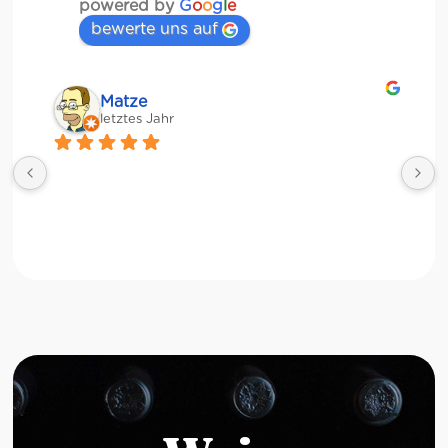
powered by
G
o
o
g
l
e
bewerte uns auf
Matze
letztes Jahr