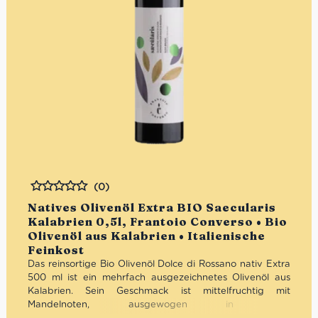
(0)
Bewertet
Natives Olivenöl Extra BIO Saecularis
Kalabrien 0,5l, Frantoio Converso • Bio
Olivenöl aus Kalabrien • Italienische
Feinkost
Das reinsortige Bio Olivenöl Dolce di Rossano nativ Extra
500 ml ist ein mehrfach ausgezeichnetes Olivenöl aus
Kalabrien. Sein Geschmack ist mittelfruchtig mit
Mandelnoten, ausgewogen in den
Geschmacksempfindungen und mit einer