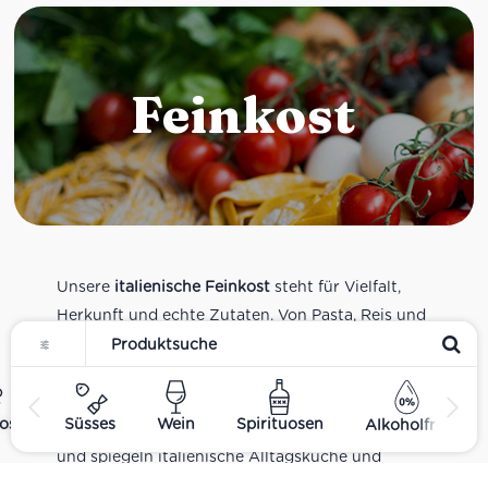
Feinkost
Unsere
italienische Feinkost
steht für Vielfalt,
Herkunft und echte Zutaten. Von Pasta, Reis und
Tomatensaucen über Olivenöl, Antipasti und
Pesto bis zu Balsamico und Spezialitäten aus
verschiedenen Regionen Italiens. Alle Produkte
ost
Süsses
Wein
Spirituosen
Alkoholfrei
sind Teil unseres realen Supermarkt-Sortiments
und spiegeln italienische Alltagsküche und
Tradition wider. Italienische Feinkost online