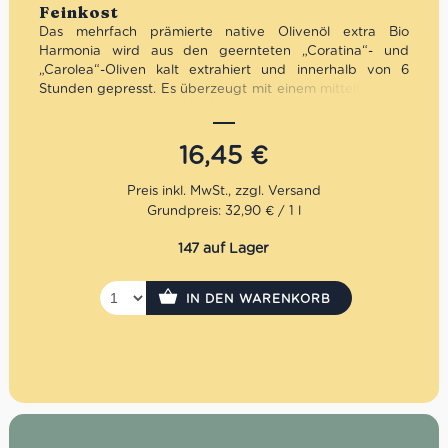
Feinkost
Das mehrfach prämierte native Olivenöl extra Bio
Harmonia wird aus den geernteten „Coratina“- und
„Carolea“-Oliven kalt extrahiert und innerhalb von 6
Stunden gepresst. Es überzeugt mit einem mittelfruchtig,
intensiven Duft in der Nase und feinen Noten von
Tomaten und frisch geschnittenem Gras. Wie es der
Name des Olivenöls bereits verrät, hat es einen
16,45
€
harmonischen Geschmack mit dem richtigen
Gleichgewicht zwischen bitter und würzig. Es ist ideal
zu Salaten jeder Art, lecker auch zu rotem Fleisch, zu
Grundpreis: 32,90 € / 1 l
Hülsenfrüchten und Suppen. Der landwirtschaftliche
Familienbetrieb Converso befindet sich in der
147 auf Lager
bezauberten Stadt Rossano. Rossano liegt zwischen dem
Ionischen Meer und dem Sila-Gebirge im DOP-Gebiet
Bruzio, Untergebiet “Colline Joniche Presilane”, wo der
IN DEN WARENKORB
Olivenanbau schon immer eine wichtige Rolle gespielt
hat. Seit dem neunzehnten Jahrhundert widmet sich die
Familie Converso dem Olivenanbau und der Produktion
von erstklassigem Olivenöl. Die Ölmühle von Converso
produziert heute mit modernen Technologien, z. B. durch
computergesteuerte Temperaturen, aber in voller
Achtung der Traditionen und der mit all ihrer