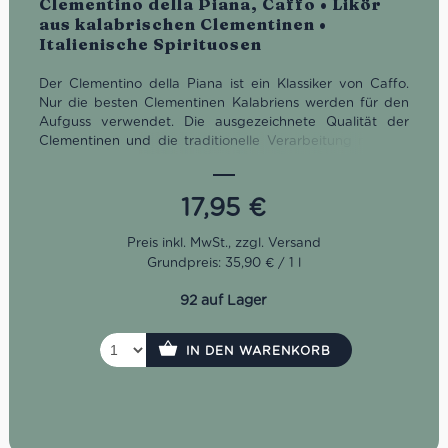
Clementino della Piana, Caffo • Likör
aus kalabrischen Clementinen •
Italienische Spirituosen
Der Clementino della Piana ist ein Klassiker von Caffo.
Nur die besten Clementinen Kalabriens werden für den
Aufguss verwendet.
Die ausgezeichnete Qualität der
Clementinen und die traditionelle Verarbeitung machen
den Clementino zu etwas Besonderem, geeignet für
jeden Anlass.
17,95
€
Grundpreis: 35,90 € / 1 l
92 auf Lager
IN DEN WARENKORB