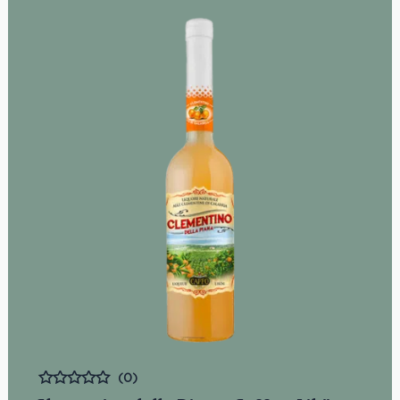
Leidenschaft der über Generationen gewonnenen
Erfahrung.
Mengenrabatt: erhalte beim Kauf von 3 nativen
Olivenölen Extra 12% Rabatt pro Artikel
(0)
Bewertet