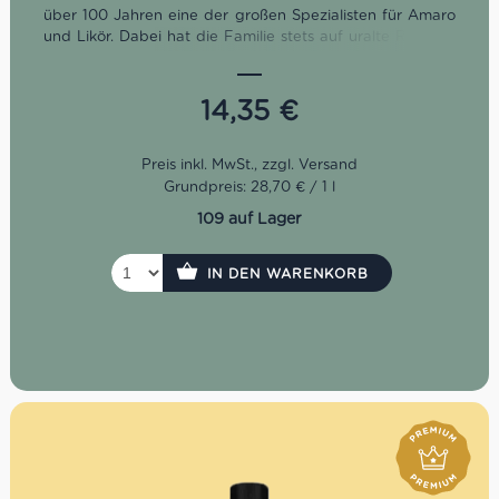
über 100 Jahren eine der großen Spezialisten für Amaro
und Likör. Dabei hat die Familie stets auf uralte Rezepte
und hochwertige Zutaten gesetzt. Auch für die Crema di
Limoncello werden nur ausgewählte Zitronen aus
Kalabrien verwendet.
14,35
€
Grundpreis: 28,70 € / 1 l
109 auf Lager
IN DEN WARENKORB