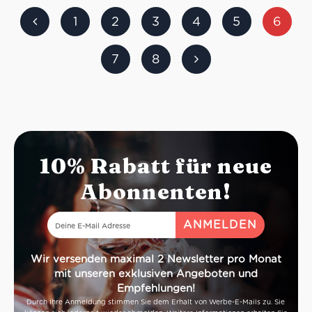
1
2
3
4
5
6
7
8
10% Rabatt für neue
Abonnenten!
Wir versenden maximal 2 Newsletter pro Monat
mit unseren exklusiven Angeboten und
Empfehlungen!
Durch Ihre Anmeldung stimmen Sie dem Erhalt von Werbe-E-Mails zu. Sie