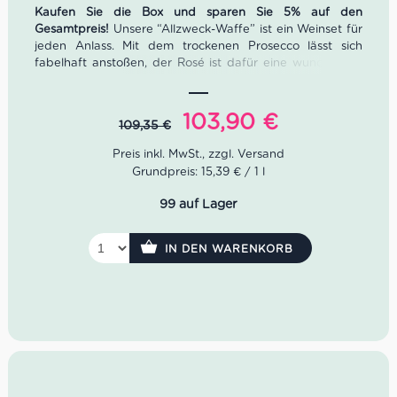
Kaufen Sie die Box und sparen Sie 5% auf den
Gesamtpreis!
Unsere “Allzweck-Waffe” ist ein Weinset für
jeden Anlass. Mit dem trockenen Prosecco lässt sich
fabelhaft anstoßen, der Rosé ist dafür eine wunderbare
Begleitung zu Fisch oder zum Picknick im Park. Zum
Abendessen oder auf dem Sofa lümmeln, eignet sich der
Primitivo sehr gut. Ob man nun selbst eine Dinnerparty
Ursprünglicher
Aktueller
103,90
€
109,35
€
schmeißt, oder eingeladen ist, die “Allzweck-Waffe” ist
Preis
Preis
immer eine Eierlegende Wollmilchsau.
war:
ist:
Grundpreis: 15,39 € / 1 l
3x Prosecco Spumante Millesimato, Tenuta
109,35 €
103,90 €.
Sant’Anna
99 auf Lager
3x TM Toscana Rosato, Tenuta Monteti
3x Primitivo Calamuri, Menhir Salento
IN DEN WARENKORB