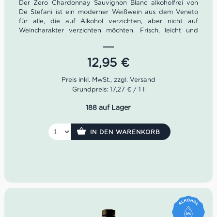
Der Zero Chardonnay Sauvignon Blanc alkoholfrei von
De Stefani ist ein moderner Weißwein aus dem Veneto
für alle, die auf Alkohol verzichten, aber nicht auf
Weincharakter verzichten möchten. Frisch, leicht und
aromatisch zeigt er Zitrusnoten, exotische Frucht und
eine feine mineralische Feuerstein-Note. Eine elegante
alkoholfreie Alternative aus dem Piave-Tal, die Aperitif,
12,95
€
Fischgerichte und leichte Küche angenehm unkompliziert
begleitet.
Grundpreis: 17,27 € / 1 l
188 auf Lager
IN DEN WARENKORB