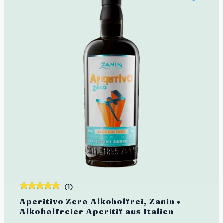
(1)
Bewertet
Aperitivo Zero Alkoholfrei, Zanin •
mit
5.00
von
Alkoholfreier Aperitif aus Italien
5