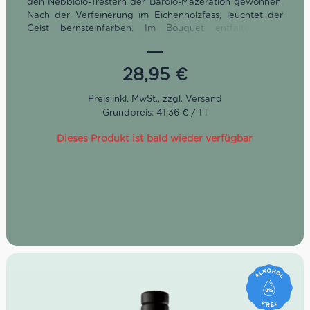
den Nebbiolo-Trestern der Barolo-Mazeration gewonnen.
Nach der Verfeinerung im Eichenholzfass, leuchtet der
Geist bernsteinfarben. Im Bouquet entfalten sich
herrlichen Duftnoten von roten Früchten und würziger
Vanille. Am Gaumen zeigt sich der Grappa Nebbiolo
Riserva weich und umhüllend mit anhaltenden
28,95
€
Fruchtnoten.
Grundpreis: 41,36 € / 1 l
Dieses Produkt ist bald wieder verfügbar