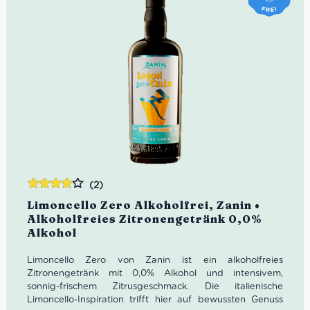
(2)
Bewertet
Limoncello Zero Alkoholfrei, Zanin •
mit
4.00
Alkoholfreies Zitronengetränk 0,0%
von 5
Alkohol
Limoncello Zero von Zanin ist ein alkoholfreies
Zitronengetränk mit 0,0% Alkohol und intensivem,
sonnig-frischem Zitrusgeschmack. Die italienische
Limoncello-Inspiration trifft hier auf bewussten Genuss