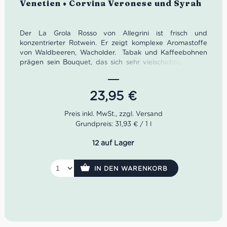
Venetien • Corvina Veronese und Syrah
Der La Grola Rosso von Allegrini ist frisch und
konzentrierter Rotwein. Er zeigt komplexe Aromastoffe
von Waldbeeren, Wacholder. Tabak und Kaffeebohnen
prägen sein Bouquet, das sich sehr vielschichtig öffnet.
Im Geschmack bietet der La Grola einen ausgewogenen
Körper, intensiv und elegant. Beim 2019 Decanter World
Wine Awards erreichte er 95 Punkte.
23,95
€
Idealer Versandkarton: 21 Flaschen
Grundpreis: 31,93 € / 1 l
Farbe: Rot
12 auf Lager
Geruch: Pflaumen, Schwarzkirschen, Heidelbeeren,
Zwetschgen und schwarze Johannisbeeren
Geschmack: Trocken und kraftvoll in perfekter
IN DEN WARENKORB
Balance zwischen Schmackhaftigkeit und Frische