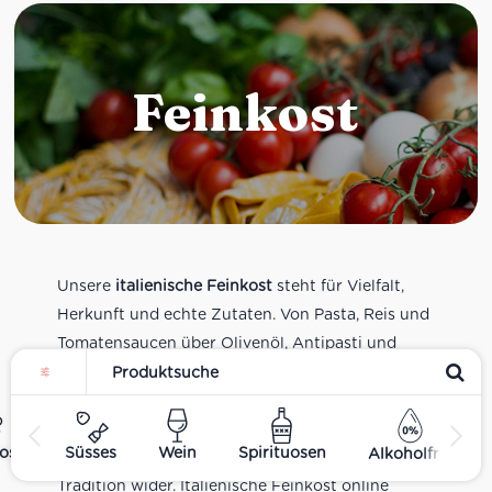
Feinkost
Unsere
italienische Feinkost
steht für Vielfalt,
Herkunft und echte Zutaten. Von Pasta, Reis und
Tomatensaucen über Olivenöl, Antipasti und
Pesto bis zu Balsamico und Spezialitäten aus
verschiedenen Regionen Italiens. Alle Produkte
sind Teil unseres realen Supermarkt-Sortiments
ost
Süsses
Wein
Spirituosen
Alkoholfrei
und spiegeln italienische Alltagsküche und
Tradition wider. Italienische Feinkost online