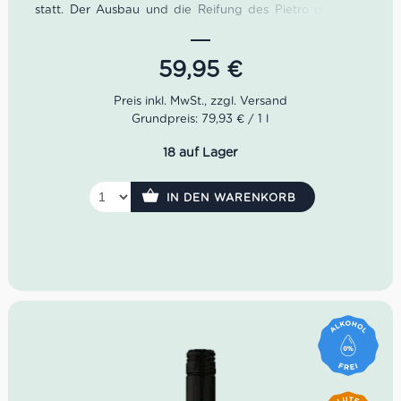
statt. Der Ausbau und die Reifung des
Pietro dal Cero
Amarone della Valpolicella nimmt zudem insgesamt über
fünf Jahre in Anspruch. Zunächst reift der Amarone 24
Monate im Holzfass, danach 12 Monate im Edelstahltank.
59,95
€
Im letzten Schritt weitere 24 Monate Flaschenruhe.
Farbe: Rubinrot
Grundpreis: 79,93 € / 1 l
Geruch: Arabica, Balsamico, Tabak
Geschmack: üppig, blumig, ausgewogen, leicht
18 auf Lager
schokoladig
IN DEN WARENKORB