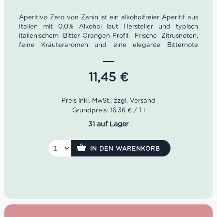
Aperitivo Zero von Zanin ist ein alkoholfreier Aperitif aus
Italien mit 0,0% Alkohol laut Hersteller und typisch
italienischem Bitter-Orangen-Profil. Frische Zitrusnoten,
feine Kräuteraromen und eine elegante Bitternote
machen ihn zur perfekten Basis für alkoholfreie Spritz-
Drinks, Aperitivo-Momente und moderne Mocktails.
Italienisches Dolce Vita – intensiv, aromatisch und
11,45
€
komplett ohne Alkohol.
Inhalt: 0,7l
Alkoholgehalt: 0,0% laut Hersteller
Grundpreis: 16,36 € / 1 l
Geschmack: fruchtig-bitter, zitrisch, kräuterwürzig
31 auf Lager
Serviertipp: auf Eis mit Soda oder Tonic
Herkunft: Italien
IN DEN WARENKORB