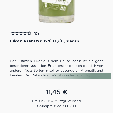
(0)
Bewertet
Likör Pistazie 17% 0,5L, Zanin
Der Pistazien Likör aus dem Hause Zanin ist ein ganz
besonderer Nuss-Likör. Er unterscheidet sich deutlich von
anderen Nuss Sorten in seiner besonderen Aromatik und
Feinheit. Der Pistacchio Likör ist wunderbar süffig und ein
toller Begleiter für besondere Anlässe. Mit ihm lassen sich
außerdem auch tolle Sommercocktails zaubern!
11,45
€
Grundpreis: 22,90 € / 1 l