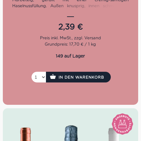
Haselnussfüllung. Außen knusprig, innen schmilzt die
aromatische Creme auf der Zunge – ein Genussmoment
für alle Haselnussliebhaber. Perfekt zu Kaffee, Espresso
oder Tee, als eleganter Snack zwischendurch oder als
2,39
€
kleines Dessert für Gäste. Mit ihrer hochwertigen
Rezeptur bringen sie authentische italienische Backkunst
direkt zu Dir nach Hause.
Grundpreis: 17,70 € / 1 kg
149 auf Lager
IN DEN WARENKORB