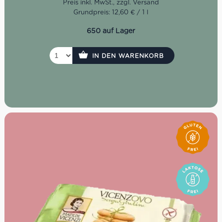
Cocktail mit venezianischem Charakter gefragt ist.
Grundpreis: 12,60 € / 1 l
Wichtig: Bellini Canella ist nicht alkoholfrei, sondern
enthält laut Hersteller 5% Vol.
650 auf Lager
IN DEN WARENKORB