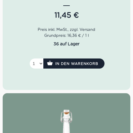
ohne Alkohol – ideal gut gekühlt, auf Eis oder als Basis für
alkoholfreie Drinks. Perfekt für alle, die den Geschmack
italienischer Zitronen lieben und eine elegante
11,45
€
Alternative für Aperitivo-Momente, Sommerabende und
alkoholfreie Cocktails suchen.
Inhalt: 0,7l
Grundpreis: 16,36 € / 1 l
Alkoholgehalt: 0,0% laut Hersteller
36 auf Lager
Geschmack: intensiv zitronig, frisch, süß-säuerlich
Serviertipp: gut gekühlt, auf Eis oder gemixt
Herkunft: Italien
IN DEN WARENKORB