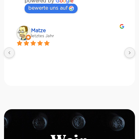
powered by
G
o
o
g
l
e
bewerte uns auf
Matze
letztes Jahr