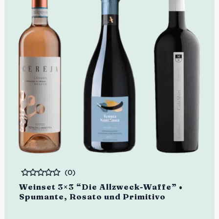
(0)
Bewertet
Weinset 3×3 “Die Allzweck-Waffe” •
Spumante, Rosato und Primitivo