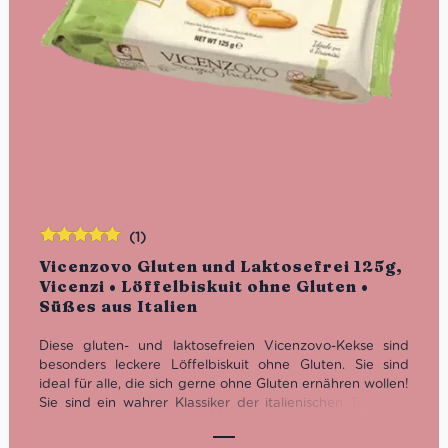
(1)
Bewertet
Vicenzovo Gluten und Laktosefrei 125g,
mit
5.00
von
Vicenzi • Löffelbiskuit ohne Gluten •
5
Süßes aus Italien
Diese gluten- und laktosefreien Vicenzovo-Kekse sind
besonders leckere Löffelbiskuit ohne Gluten. Sie sind
ideal für alle, die sich gerne ohne Gluten ernähren wollen!
Sie sind ein wahrer Klassiker der italienischen Tradition,
die auf keinem Frühstückstisch fehlen sollten! Auch ideal
für die Zubereitung von Tiramisù.