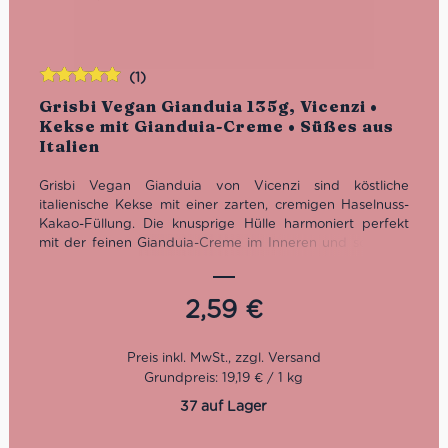
(1)
Bewertet
Grisbi Vegan Gianduia 135g, Vicenzi •
mit
5.00
von
Kekse mit Gianduia-Creme • Süßes aus
5
Italien
Grisbi Vegan Gianduia von Vicenzi sind köstliche
italienische Kekse mit einer zarten, cremigen Haselnuss-
Kakao-Füllung. Die knusprige Hülle harmoniert perfekt
mit der feinen Gianduia-Creme im Inneren und sorgt für
ein unvergleichliches Geschmackserlebnis. Ganz ohne
tierische Zutaten hergestellt, verbinden diese veganen
Kekse traditionelle italienische Backkunst mit modernem
2,59
€
Genuss. Ideal als süße Begleitung zum Kaffee, als kleine
Nascherei zwischendurch oder als feines Dessert für
bewusste Genießer.
Grundpreis: 19,19 € / 1 kg
37 auf Lager