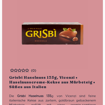
(0)
Bewertet
Grisbi Haselnuss 135g, Vicenzi •
Haselnusscreme-Kekse aus Mürbeteig •
Süßes aus Italien
Die
Grisbi Haselnuss 135
g von Vicenzi sind feine
italienische Kekse aus zartem, goldbraun gebackenem
Mürbeteig, gefüllt mit einer cremig-samtigen