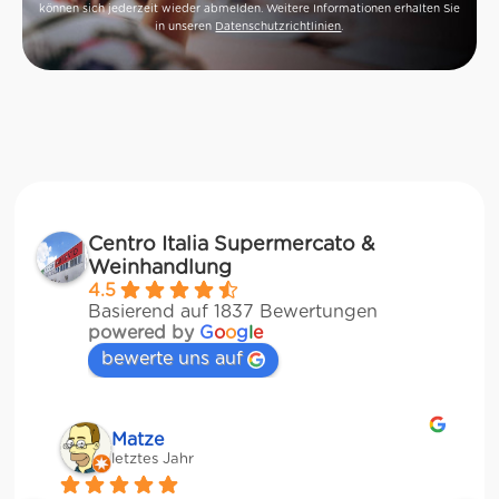
können sich jederzeit wieder abmelden. Weitere Informationen erhalten Sie
in unseren
Datenschutzrichtlinien
.
Centro Italia Supermercato &
Weinhandlung
4.5
Basierend auf 1837 Bewertungen
powered by
G
o
o
g
l
e
bewerte uns auf
Matze
letztes Jahr