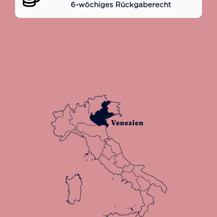
6-wöchiges Rückgaberecht