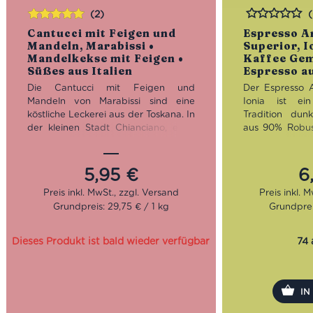
(2)
Bewertet
Bewertet
Cantucci mit Feigen und
Espresso A
mit
5.00
von
Mandeln, Marabissi •
Superior, I
5
Mandelkekse mit Feigen •
Kaffee Gem
Süßes aus Italien
Espresso au
Die Cantucci mit Feigen und
Der Espresso 
Mandeln von Marabissi sind eine
Ionia ist ein
köstliche Leckerei aus der Toskana. In
Tradition dun
der kleinen Stadt Chianciano, etwa
aus 90% Robus
50 km südlich von Siena, wurde Jola
Bohnen. Bei se
Marabissi mit ihren Kreationen zur
samtiger Crema
Lokalheldin. Ihre Erfindung, die
Torta
Argento Superi
5,95
€
6
Chianciano,
ist bis heute eine
würzigen sowie
regionale Spezialität und Stolz der
in die Tasse.
Grundpreis: 29,75 € / 1 kg
Grundprei
Stadt.
Röstung: 
Geschmack
Dieses Produkt ist bald wieder verfügbar
74 
kräftig
Bohnen: 9
Arabica
I