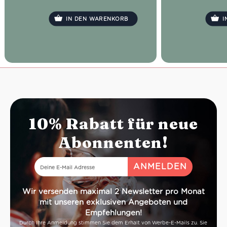
Eiswürfeln bis zum Rand und gebe
1,5 cl Prosecco sowie eine
IN DEN WARENKORB
I
garnierende Orangenscheibe dazu.
10% Rabatt für neue
Abonnenten!
Wir versenden maximal 2 Newsletter pro Monat
mit unseren exklusiven Angeboten und
Empfehlungen!
Durch Ihre Anmeldung stimmen Sie dem Erhalt von Werbe-E-Mails zu. Sie