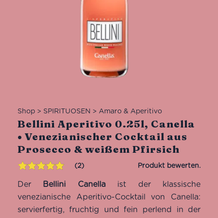
Shop
>
SPIRITUOSEN
>
Amaro & Aperitivo
Bellini Aperitivo 0.25l, Canella
• Venezianischer Cocktail aus
Prosecco & weißem Pfirsich
2
Bewertet mit
2
Der
Bellini Canella
ist der klassische
5.00
von 5,
basierend
venezianische Aperitivo-Cocktail von Canella:
auf
servierfertig, fruchtig und fein perlend in der
Kundenbewertungen