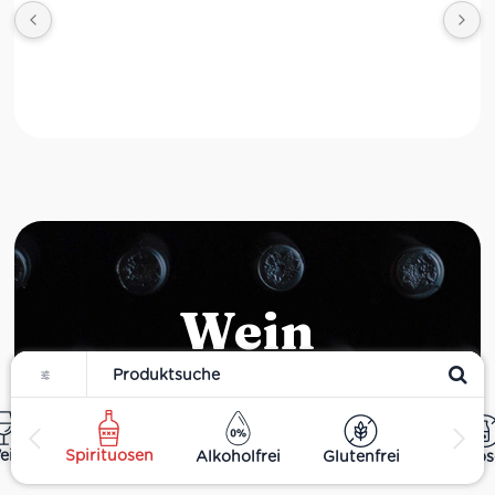
Wein
Filter
ein
Spirituosen
Alkoholfrei
Glutenfrei
Laktos