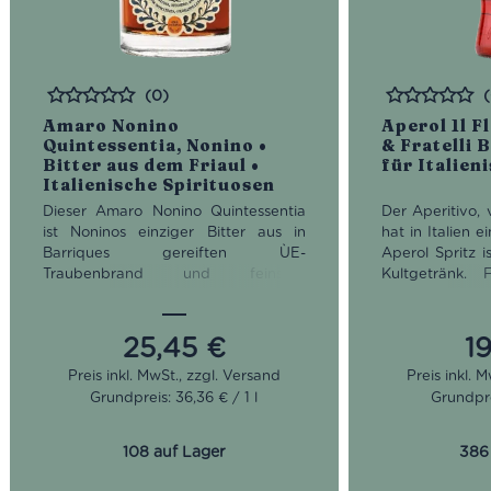
(0)
Bewertet
Bewertet
Amaro Nonino
Aperol 1l F
Quintessentia, Nonino •
& Fratelli B
Bitter aus dem Friaul •
für Italien
Italienische Spirituosen
Dieser Amaro Nonino Quintessentia
Der Aperitivo,
ist Noninos einziger Bitter aus in
hat in Italien e
Barriques gereiften ÙE-
Aperol Spritz i
Traubenbrand und feinsten
Kultgetränk. 
natürlichen Kräutern. Im Bouquet
Aperol Spritz 
offenbaren sich verspielte Aromen
großes Weingla
wie Orangenzeste, Menthol, Thymian,
mit Eis und g
25,45
€
1
Nuancen von Mango und
Prosecco, zwe
Bittermandel. Im Trunk ist der Amaro
einen Spri
Grundpreis: 36,36 € / 1 l
Grundprei
typisch bittersüß, elegant und
Orangenscheib
ausgewogen. So trinkt ihn übrigens
fertig ist der Z
Nonino-Chefin Giannola: Man gebe 5
108 auf Lager
386
cl Amaro Nonino Quintessentia in ein
bauchiges Stielglas, befülle es mit