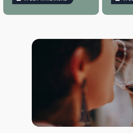
alkoholfrei, sondern enthält laut
alkoholfr
Hersteller 5% Vol.
Hersteller 