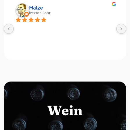
Matze
letztes Jahr
Wein