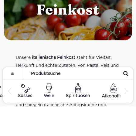
Feinkost
Unsere
italienische Feinkost
steht für Vielfalt,
Herkunft und echte Zutaten. Von Pasta, Reis und
Tomatensaucen über Olivenöl, Antipasti und
Pesto bis zu Balsamico und Spezialitäten aus
verschiedenen Regionen Italiens. Alle Produkte
ost
Süsses
Wein
Spirituosen
Alkoholfrei
sind Teil unseres realen Supermarkt-Sortiments
und spiegeln italienische Alltagsküche und
Tradition wider. Italienische Feinkost online
kaufen.