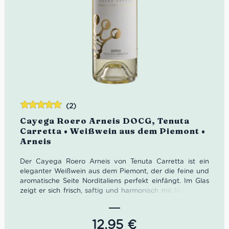
(2)
Bewertet
Cayega Roero Arneis DOCG, Tenuta
mit
5.00
von
Carretta • Weißwein aus dem Piemont •
5
Arneis
Der Cayega Roero Arneis von Tenuta Carretta ist ein
eleganter Weißwein aus dem Piemont, der die feine und
aromatische Seite Norditaliens perfekt einfängt. Im Glas
zeigt er sich frisch, saftig und harmonisch mit Noten von
reifer Birne, Zitrusfrüchten und feinen Nuancen von
Walnuss und weißen Blüten. Ein stilvoller Arneis für
Aperitivo, Fischgerichte und mediterrane
12,95
€