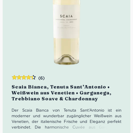
(6)
Bewertet
Scaia Bianca, Tenuta Sant’Antonio •
mit
4.33
Weißwein aus Venetien • Garganega,
von 5
Trebbiano Soave & Chardonnay
Der Scaia Bianca von Tenuta Sant’Antonio ist ein
moderner und wunderbar zugänglicher Weißwein aus
Venetien, der italienische Frische und Eleganz perfekt
verbindet. Die harmonische Cuvée aus Garganega,
Trebbiano Soave und Chardonnay begeistert mit