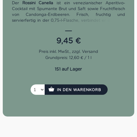
Der
Rossini Canella
ist ein venezianischer Aperitivo-
Cocktail mit Spumante Brut und Saft sowie Fruchtfleisch
von Candonga-Erdbeeren. Frisch, fruchtig und
servierfertig in der 0,75-l-Flasche, verbindet er die feine
Perlage eines italienischen Schaumweins mit dem
intensiven Duft reifer Erdbeeren. Gut gekühlt bei 3–5 °C
serviert, eignet er sich ideal für Aperitivo, Brunch,
9,45
€
sommerliche Antipasti und gesellige Momente. Wichtig:
Dieser Rossini ist nicht alkoholfrei, sondern enthält laut
Hersteller 5% Vol.
Grundpreis: 12,60 € / 1 l
151 auf Lager
IN DEN WARENKORB