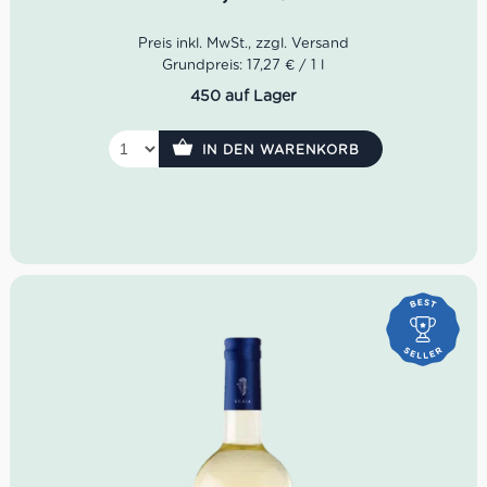
Sommerabende – typisch piemontesisch, modern
interpretiert und wunderbar ausgewogen.
Farbe: leuchtendes Goldgelb
Grundpreis: 17,27 € / 1 l
Geruch: Birne, Zitrusfrüchte, weiße Blüten, Walnuss
450 auf Lager
Geschmack: frisch, fruchtig, elegant und lang
anhaltend
Rebsorte: 100% Arneis
IN DEN WARENKORB
Idealer Versandkarton: 21 Flaschen