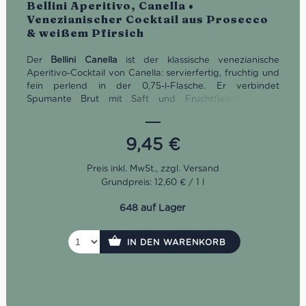
Bewertet
Bellini Aperitivo, Canella •
Venezianischer Cocktail aus Prosecco
& weißem Pfirsich
Der
Bellini Canella
ist der klassische venezianische
Aperitivo-Cocktail von Canella: servierfertig, fruchtig und
fein perlend in der 0,75-l-Flasche. Er verbindet
Spumante Brut mit Saft und Fruchtfleisch weißer
Pfirsiche sowie einigen Tropfen Himbeere, die ihm seine
charakteristische zart rosafarbene Farbe verleihen. Gut
gekühlt serviert, eignet sich dieser italienische Aperitif
9,45
€
ideal für Aperitivo, Brunch, Antipasti, sommerliche
Anlässe und alle Momente, in denen ein unkomplizierter
Cocktail mit venezianischem Charakter gefragt ist.
Grundpreis: 12,60 € / 1 l
Wichtig: Bellini Canella ist nicht alkoholfrei, sondern
enthält laut Hersteller 5% Vol.
648 auf Lager
IN DEN WARENKORB