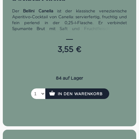
Der
Bellini Canella
ist der klassische venezianische
Aperitivo-Cocktail von Canella: servierfertig, fruchtig und
fein perlend in der 0,25-l-Flasche. Er verbindet
Spumante Brut mit Saft und Fruchtfleisch weißer
Pfirsiche sowie einigen Tropfen Himbeere, die ihm seine
charakteristische zart rosafarbene Farbe verleihen. Gut
gekühlt serviert, eignet sich dieser italienische Aperitif
3,55
€
ideal für Aperitivo, Brunch, Antipasti, sommerliche
Anlässe und alle Momente, in denen ein unkomplizierter
Cocktail mit venezianischem Charakter gefragt ist.
Wichtig: Bellini Canella ist nicht alkoholfrei, sondern
enthält laut Hersteller 5% Vol.
84 auf Lager
IN DEN WARENKORB