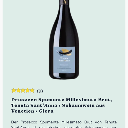
(9)
Bewertet
Prosecco Spumante Millesimato Brut,
mit
5.00
von
Tenuta Sant’Anna • Schaumwein aus
5
Venetien • Glera
Der Prosecco Spumante Millesimato Brut von Tenuta
Sant’Anna ist ein frischer, eleganter Schaumwein aus