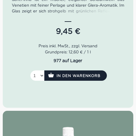
Venetien mit feiner Perlage und klarer Glera-Aromatik. Im
Glas zeigt er sich strohgelb mit grünlichen Reflexen und
duftet nach Akazienblüten, Apfel, Pfirsich und feinen
floralen Noten. Ein lebendiger italienischer Prosecco Brut
– perfekt als Aperitif, zu Antipasti, Fischgerichten, Risotto
9,45
€
und allen Momenten, die ein bisschen mehr Glanz
verdienen.
Farbe: Strohgelb mit grünlichen Reflexen
Grundpreis: 12,60 € / 1 l
Geruch: Akazienblüten, Apfel, Pfirsich, florale Noten
977 auf Lager
Geschmack: frisch, fruchtig, lebhaft perlend, elegant
Rebsorte: Glera
Idealer Versandkarton: 21 Flaschen
IN DEN WARENKORB