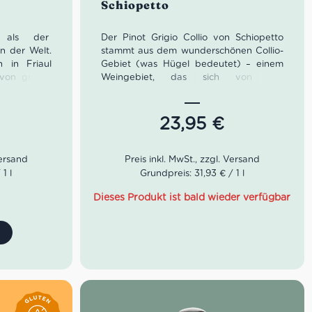
Schiopetto
t als der
Der Pinot Grigio Collio von Schiopetto
n der Welt.
stammt aus dem wunderschönen Collio-
n in Friaul
Gebiet (was Hügel bedeutet) – einem
 von großer
Weingebiet, das sich von der
em Gelände,
italienischen bis zur slowenischen Grenze
en und eine
erstreckt.
Er wird ausschließlich aus
manuell geernteten Pinot Grigio-Trauben
23,95
€
hergestellt.
goldenen
Farbe: Tiefe strohgelbe Farbe
lumige
Geruch: Frischer und umhüllender
1 l
Grundpreis: 31,93 € / 1 l
und Birnen
Duft mit Noten von Banane und
Passionsfrucht.
Dieses Produkt ist bald wieder verfügbar
Geschmack: V
oll und komplex. In
der Mitte kommt die Mineralität zum
Tragen, schöner langer Abgang von
aschen
junger Birne und Aprikose.
Idealer Versandkarton: 21 Flaschen