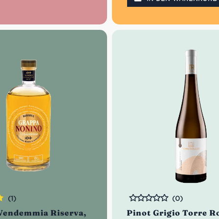
(1)
(0)
Bewertet
Vendemmia Riserva,
Pinot Grigio Torre R
n