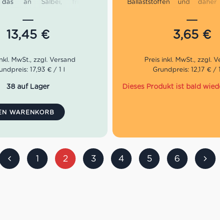
 das an Salbei, frische
Ballaststoffen und daher
oten und Holunder erinnert.
Frühstück und Snacks zwis
 würzig, vollmundig, gut
Geeignet für Menschen,
rt und herrlich frisch. Passt
glutenfrei ernähren und Vega
13,45
€
3,65
€
end zu Krustentieren und
 Helles Strohgelb.
undpreis: 17,93 € / 1 l
Grundpreis: 12,17 € / 
: Düfte von Grapefruit,
eeren und frisch gemähtem
38 auf Lager
Dieses Produkt ist bald wied
mack: Würzig, vollmundig,
DEN WARENKORB
uriert und herrlich frisch.
sandkarton: 21 Flaschen
1
2
3
4
5
6