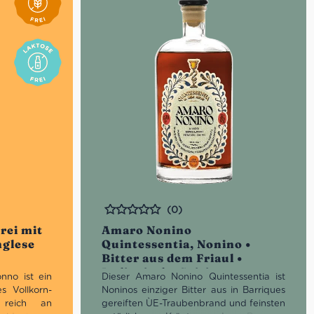
(0)
Bewertet
rei mit
Amaro Nonino
nglese
Quintessentia, Nonino •
Bitter aus dem Friaul •
Italienische Spirituosen
nno ist ein
Dieser Amaro Nonino Quintessentia ist
es Vollkorn-
Noninos einziger Bitter aus in Barriques
 reich an
gereiften ÙE-Traubenbrand und feinsten