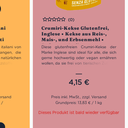
(0)
Bewertet
ani
Crumiri-Kekse Glutenfrei,
Inglese • Kekse aus Reis-,
ti
Mais-, und Erbsenmehl •
Süßes aus Italien
italiani von
Diese glutenfreien Crumiri-Kekse der
tangen, die
Marke Inglese sind ideal für alle, die sich
atürlichen
gerne hochwertig oder vegan ernähren
tzstoffe und
wollen, da sie frei von tierischen Zutaten
wie langer
sind! Sie sind ein wahrer Klassiker der
hergstellt
italienischen Tradition, die auf keinem
an dieser
Frühstückstisch fehlen sollten!
4,15
€
talienischen
lche das
r Grissini
 /
Grundpreis: 13,83 € / 1 kg
unterwegs
Dieses Produkt ist bald wieder verfügbar