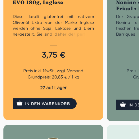
EVO 180g, Inglese
Nonino 
5
Friaul •
Spiritu
Diese Taralli glutenfrei mit nativem
Der Grapp
Olivenöl Extra von der Marke Inglese
Nonino re
werden ohne Soja, Laktose und Eiern
frischen Tr
hergestellt. Sie sind daher der perfekte
Barriques
Snack auch für diejenigen, die sich
ehemaligen
vegan ernähren. Wir empfehlen sie zum
entfalten 
Aperitif als Begleiter von Saucen, Käse
von Vani
3,75
€
und Wurstwaren.
Schokolade
Grappa Ven
samtig und
Grundpreis: 20,83 € / 1 kg
Gru
27 auf Lager
IN DEN WARENKORB
IN 