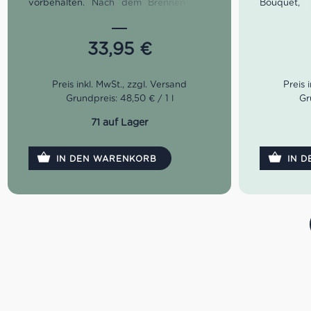
vorbehalten. Nach dem Brennen reift
Bouquet,
der Grappa bis zu 12 Monaten in
Paprikasch
Barrique Eichenfässern, wodurch er
Im Gaumen
seine herrlichen Noten von
strukturie
33,95
€
Rosenblättern, Vanille und Gebäck
hervorrag
erhält. Das Mundgefühl ist weich und
Spargeln.
rund sowie lange nachhallend.
Farbe:
Grundpreis: 48,50 € / 1 l
Gr
Geruch
Stachelb
71 auf Lager
Gras.
Gesch
IN DEN WARENKORB
IN 
gut strukt
Idealer Ver