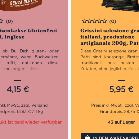
(0)
(0)
Bewertet
zenkekse Glutenfrei
Grissini selezione gr
, Inglese
italiani, produzione
artigianale 200g, Pat
 ob Du Dich gluten- oder
Diese Grissini
selezione grani 
i ernährst, wenn Buchweizen
Patti
sind knusprige Brots
 trifft, entstehen diese
traditionell aus besten n
n, knusprigen Kekse ohne
Zutaten, ohne jeglicher Zusa
Inglese. Sie sind perfekt für
Konservierungsstoffe, so
chsvollsten Gaumen, die Lust
Ruhezeiten im Piemont 
wertig zu naschen.
werden. Das besondere 
4,15
€
5,95
€
Variante ist die Auswahl an i
Getreidesorten, we
Geschmackserlebnis diese
vervolständigen.
ndpreis: 13,83 € / 1 kg
Grundpreis: 29,75 €
Praktischer Snack für 
ukt ist bald wieder verfügbar
43 auf Lager
Ideal zu Vorpeisen
Für die ganze Familie
IN DEN WARENKORB