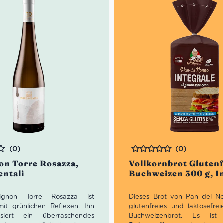
(0)
(0)
Bewertet
on Torre Rosazza,
Vollkornbrot Glutenf
entali
Buchweizen 300 g, I
ignon Torre Rosazza ist
Dieses Brot von Pan del No
mit grünlichen Reflexen. Ihn
glutenfreies und laktosefrei
risiert ein überraschendes
Buchweizenbrot. Es ist