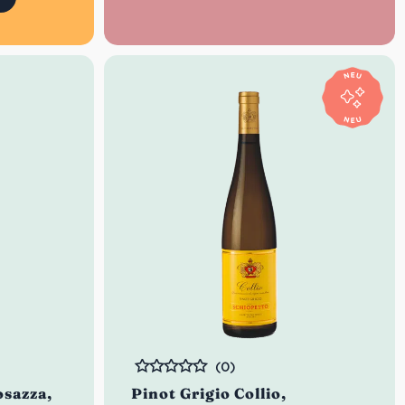
(0)
Bewertet
osazza,
Pinot Grigio Collio,