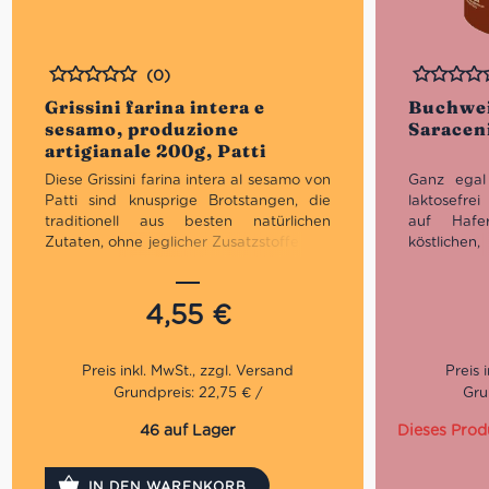
(0)
Bewertet
Bewertet
Grissini farina intera e
Buchwei
sesamo, produzione
Saraceni
artigianale 200g, Patti
Diese Grissini farina intera al sesamo von
Ganz egal
Patti sind knusprige Brotstangen, die
laktosefre
traditionell aus besten natürlichen
auf Hafer
Zutaten, ohne jeglicher Zusatzstoffe und
köstliche
Konservierungsstoffe, sowie langer
Gluten von 
Ruhezeiten im Piemont hergstellt
die anspru
werden. Das besondere an dieser
haben hoch
4,55
€
Variante ist das Varvello-Vollmehl,
welches ein einzigartiges und
hochwertiges Mehl ist. Die Grissini sind
ein wahres Geschmackserlebnis, umhüllt
Grundpreis: 22,75 € /
Gru
von Sesam.
46 auf Lager
Dieses Prod
Praktischer Snack für unterwegs
Ideal zu Vorpeisen
IN DEN WARENKORB