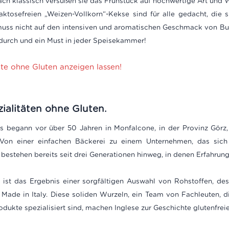
ach klassisch versüßen sie das Frühstück auf hochwertige Art und 
 laktosefreien „Weizen-Vollkorn“-Kekse sind für alle gedacht, di
uss nicht auf den intensiven und aromatischen Geschmack von Buc
urch und ein Must in jeder Speisekammer!
kte ohne Gluten anzeigen lassen!
ezialitäten ohne Gluten.
 begann vor über 50 Jahren in Monfalcone, in der Provinz Görz,
en. Von einer einfachen Bäckerei zu einem Unternehmen, das sich 
ie bestehen bereits seit drei Generationen hinweg, in denen Erfahrun
e
ist das Ergebnis einer sorgfältigen Auswahl von Rohstoffen, de
Made in Italy. Diese soliden Wurzeln, ein Team von Fachleuten, die
dukte spezialisiert sind, machen Inglese zur Geschichte glutenfreie