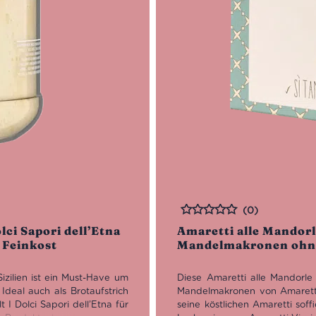
(0)
Bewertet
lci Sapori dell’Etna
Amaretti alle Mandorl
 Feinkost
Mandelmakronen ohne 
izilien ist ein Must-Have um
Diese Amaretti alle Mandorle
.
Ideal auch als Brotaufstrich
Mandelmakronen von Amaretti 
t I Dolci Sapori dell’Etna für
seine köstlichen Amaretti soff