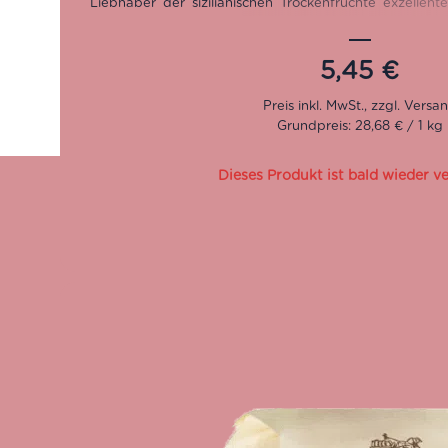
Liebhaber
der sizilianischen Trockenfrüchte
exzellent
und Auswahl der Zutaten steht dabei an aller erster S
biologische Trockenfrüchte bei der Herstellung verw
ihrem unverkennbaren Geschmack wiedererkennen.
5,45
€
Glutenfrei
Vegan
Grundpreis: 28,68 € / 1 kg
Dieses Produkt ist bald wieder v