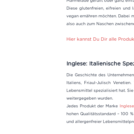
Marmelade gefüllt oder ganz einf
Diese glutenfreien, eifreien und
vegan ernähren möchten. Dabei m
also auch zum Naschen zwischend
Hier kannst Du Dir alle Produ
Inglese: Italienische Sp
Die Geschichte des Unternehmens
Italiens, Friaul-Julisch Veneti
Lebensmittel spezialisiert hat. S
weitergegeben wurden.
Jedes Produkt der Marke
Ingles
hohen Qualitätsstandard – 100 % 
und allergenfreier Lebensmittelpro