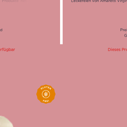
e Produkte her. Die Qualität
Leckereien von Amaretti Virgi
telle. Darum werden nur rein
endet… und das kannst Du an
G
erfügbar
Dieses Pr