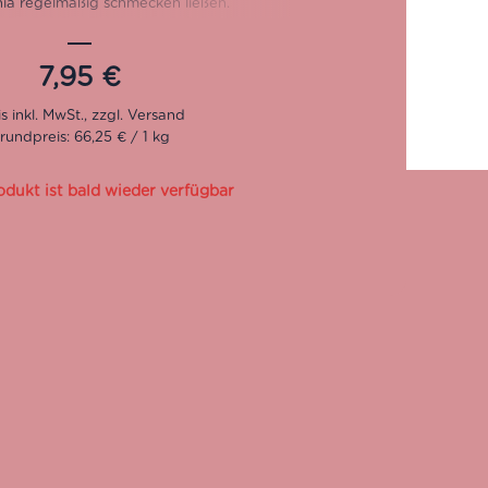
nia regelmäßig schmecken ließen.
7,95
€
rundpreis: 66,25 € / 1 kg
odukt ist bald wieder verfügbar