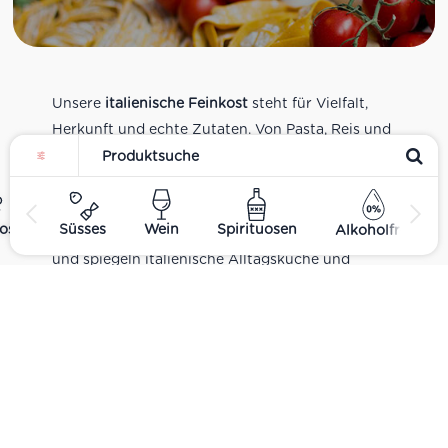
Unsere
italienische Feinkost
steht für Vielfalt,
Herkunft und echte Zutaten. Von Pasta, Reis und
Tomatensaucen über Olivenöl, Antipasti und
Pesto bis zu Balsamico und Spezialitäten aus
verschiedenen Regionen Italiens. Alle Produkte
ost
Süsses
Wein
Spirituosen
Alkoholfrei
sind Teil unseres realen Supermarkt-Sortiments
und spiegeln italienische Alltagsküche und
Tradition wider. Italienische Feinkost online
kaufen.