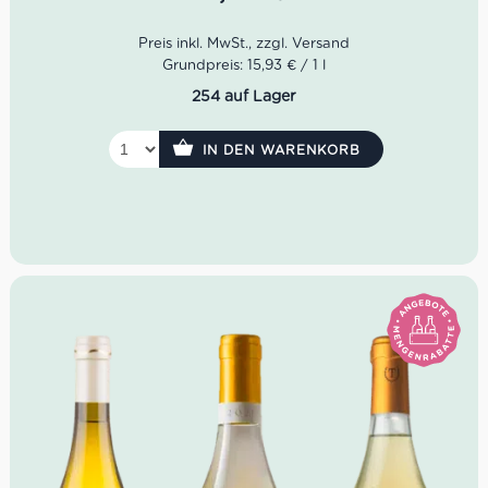
Geruch: Blüten- Noten und weißfleischige Früchte
Geschmack: angenehm trocken und harmonisch,
säurefrisch
Idealer Versandkarton: 21 Flaschen
Grundpreis: 15,93 € / 1 l
254 auf Lager
IN DEN WARENKORB