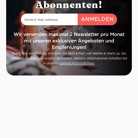
Abonnenten!
Wir versenden maximal 2 Newsletter pro Monat
mit unseren exklusiven Angeboten und
Empfehlungen!
Durch Ihre Anmeldung stimmen Sie dem Erhalt von Werbe-E-Mails zu. Sie
können sich jederzeit wieder abmelden. Weitere Informationen erhalten Sie
in unseren
Datenschutzrichtlinien
.