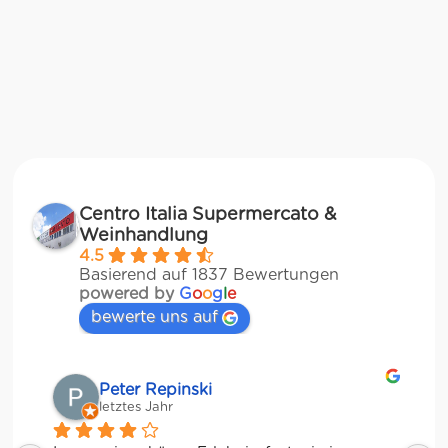
Centro Italia Supermercato &
Weinhandlung
4.5
Basierend auf 1837 Bewertungen
powered by
G
o
o
g
l
e
bewerte uns auf
Matze
letztes Jahr