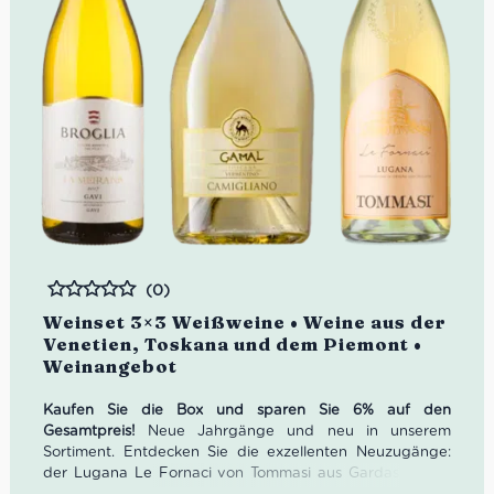
(0)
Bewertet
Weinset 3×3 Weißweine • Weine aus der
Venetien, Toskana und dem Piemont •
Weinangebot
Kaufen Sie die Box und sparen Sie 6% auf den
Gesamtpreis!
Neue Jahrgänge und neu in unserem
Sortiment. Entdecken Sie die exzellenten Neuzugänge:
der Lugana Le Fornaci von Tommasi aus Gardasee; der
zitronige und mineralische Vermentino Bio aus