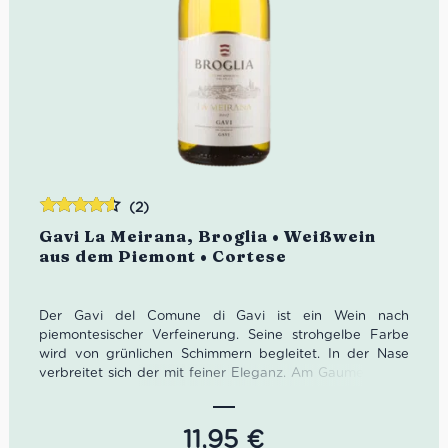
(2)
Bewertet
Gavi La Meirana, Broglia • Weißwein
mit
4.50
aus dem Piemont • Cortese
von 5
Der Gavi del Comune di Gavi ist ein Wein nach
piemontesischer Verfeinerung. Seine strohgelbe Farbe
wird von grünlichen Schimmern begleitet. In der Nase
verbreitet sich der mit feiner Eleganz. Am Gaumen zeigt
er sich frisch, trocken mit feiner Säure.
Farbe: Strohgelb mit grünlichen Reflexion
11,95
€