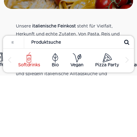
Unsere
italienische Feinkost
steht für Vielfalt,
Herkunft und echte Zutaten. Von Pasta, Reis und
Filter
Tomatensaucen über Olivenöl, Antipasti und
Pesto bis zu Balsamico und Spezialitäten aus
verschiedenen Regionen Italiens. Alle Produkte
fee
Softdrinks
Bio
Vegan
Pizza Party
Ha
sind Teil unseres realen Supermarkt-Sortiments
und spiegeln italienische Alltagsküche und
Tradition wider. Italienische Feinkost online
kaufen.