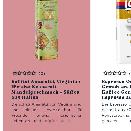
(0)
Bewertet
Bewertet
Soffici Amaretti, Virginia •
Espresso O
Weiche Kekse mit
Gemahlen, I
Mandelgeschmack • Süßes
Kaffee Gem
aus Italien
Espresso au
Die soffici Amaretti von Virginia sind
Der Espresso O
und bleiben unverzichtbar für
besteht aus 7
Freunde original italienischer
Robustabohnen
Lebensart und dürfen in keinem
geröstet u
Feinkostladen fehlen.
Das kleine
gemahlen. D