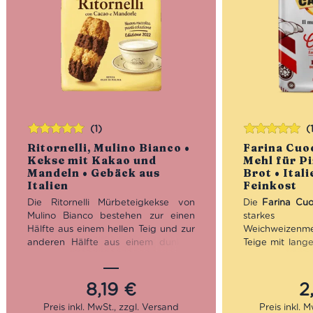
(1)
(
Bewertet
Bewertet
Ritornelli, Mulino Bianco •
Farina Cuo
mit
5.00
von
mit
5.00
von
Kekse mit Kakao und
Mehl für Pi
5
5
Mandeln • Gebäck aus
Brot • Ital
Italien
Feinkost
Die Ritornelli Mürbeteigkekse von
Die
Farina Cu
Mulino Bianco bestehen zur einen
starkes 
Hälfte aus einem hellen Teig und zur
Weichweizenm
anderen Hälfte aus einem dunklen
Teige mit lang
Teig. Warum? Ganz einfach, denn sie
Elastizität.
bestehen zum Einen aus Kakao und
W300/32
zum Anderen aus Mandeln. Diese
ausgewogene
8,19
€
2
Zutaten-Kombination macht die
Stärke, Dehnba
Ritornelli Kekse nicht nur farblich zu
eignet es sic