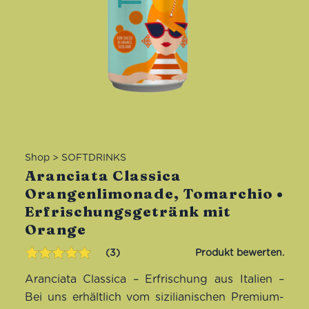
Shop
>
SOFTDRINKS
Aranciata Classica
Orangenlimonade, Tomarchio •
Erfrischungsgetränk mit
Orange
3
Bewertet mit
3
Aranciata Classica – Erfrischung aus Italien –
5.00
von 5,
basierend
Bei uns erhältlich vom sizilianischen Premium-
auf