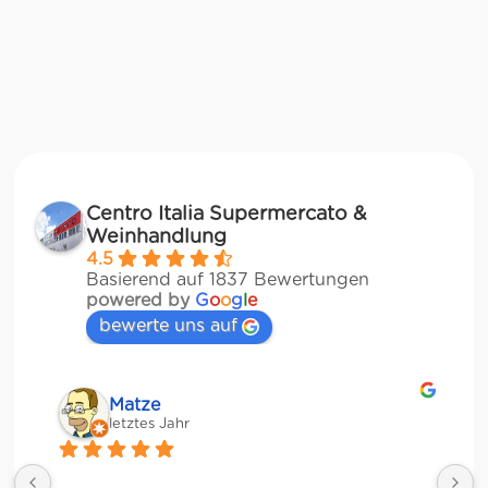
Centro Italia Supermercato &
Weinhandlung
4.5
Basierend auf 1837 Bewertungen
powered by
G
o
o
g
l
e
bewerte uns auf
Matze
letztes Jahr