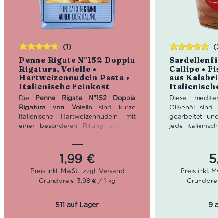
(1)
(
Bewertet
Bewertet
Penne Rigate N°152 Doppia
Sardellenfi
mit
5.00
von
mit
5.00
von
Rigatura, Voiello •
Callipo • F
5
5
Hartweizennudeln Pasta •
aus Kalabri
Italienische Feinkost
Italienisch
Die
Penne Rigate N°152 Doppia
Diese medite
Rigatura von Voiello
sind kurze
Olivenöl sin
italienische Hartweizennudeln mit
gearbeitet un
einer besonderen Rillung auf der
jede italienis
Innen- und Außenseite. Ihre
aromatisch
bronzegezogene, leicht raue
Geschmacks 
Oberfläche nimmt Saucen besonders
Speisen die
1,99
€
5
gut auf – ideal für Tomatensugo,
herzhafte No
Ragù, Pesto, Salsiccia, Käsecremes,
Pastagerichte 
Grundpreis: 3,98 € / 1 kg
Grundpreis
Pilze, Gemüse, Pastasalate und Pasta
Nettogewi
al forno. Hergestellt aus 100%
Abtropfge
italienischem Hartweizen. Kochzeit: 11
511 auf Lager
9 
Minuten.