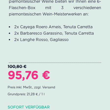
piemontesischer Weine bieten wir Ihnen eine 6-
Flaschen-Box mit 3 verschiedenen
piemontesischen Wein-Meisterwerken an:
2x Cayega Roero Arneis, Tenuta Carretta
2x Barbaresco Garassino, Tenuta Carretta
2x Langhe Rosso, Gagliasso
100,80
€
Ursprünglicher
Aktueller
95,76
€
Preis
Preis
war:
ist:
Grundpreis: 21,28 € / 1 l
100,80 €
95,76 €.
SOFORT VERFÜGBAR