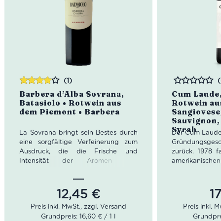
(1)
Bewertet
Bewertet
Barbera d’Alba Sovrana,
Cum Laude,
mit
4.00
Batasiolo • Rotwein aus
Rotwein au
von 5
dem Piemont • Barbera
Sangiovese
Sauvignon,
Syrah
La Sovrana bringt sein Bestes durch
Der Cum Laude 
eine sorgfältige Verfeinerung zum
Gründungsges
Ausdruck, die die Frische und
zurück. 1978 fa
Intensität der Aromen und
amerikanisch
Geschmacksrichtungen in Einklang
Harry Mariani
bringt.
gemeinsames 
Ein guter Wein erzählt der Welt
die
Die beiden 
12,45
€
1
Seele seines Weinbergs
, versteht es,
Beginn an di
Tradition und ihre Entwicklungen
hochmodern
Grundpreis: 16,60 € / 1 l
Grundprei
hervorzurufen, fängt die
renommierte Ö