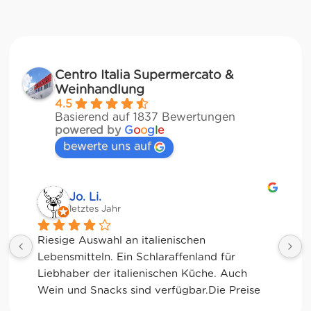
Centro Italia Supermercato &
Weinhandlung
4.5
Basierend auf 1837 Bewertungen
powered by
G
o
o
g
l
e
bewerte uns auf
Jessica Chu
letztes Jahr
Tolle Auswahl! Die Frischetheke und der 
Kaffee sind ebenfalls sensationell. Viele 
glutenfreie Optionen.