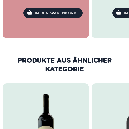
IN DEN WARENKORB
I
PRODUKTE AUS DER GLEICHEN
KATEGORIE