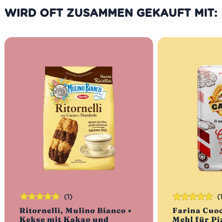
WIRD OFT ZUSAMMEN GEKAUFT MIT:
(1)
(
Bewertet
Bewertet
Ritornelli, Mulino Bianco •
Farina Cuoc
mit
5.00
von
mit
5.00
von
Kekse mit Kakao und
Mehl für Pi