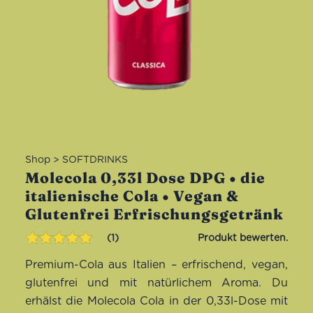
Shop
>
SOFTDRINKS
Molecola 0,33l Dose DPG • die
italienische Cola • Vegan &
Glutenfrei Erfrischungsgetränk
1
Bewertet mit
1
Premium-Cola aus Italien – erfrischend, vegan,
5.00
von 5,
basierend
glutenfrei und mit natürlichem Aroma. Du
auf
erhälst die Molecola Cola in der 0,33l-Dose mit
Kundenbewertung