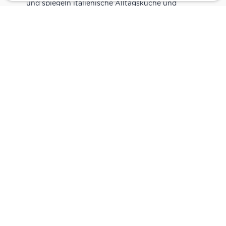
und spiegeln italienische Alltagsküche und
Tradition wider. Italienische Feinkost online
kaufen.
Catering
Das
italienische Catering
von Centro Italia
verbindet frische Zubereitung mit originalen
Zutaten. Von Panini und Antipasti über Käse-