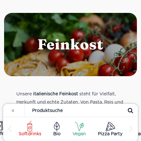
Feinkost
Unsere
italienische Feinkost
steht für Vielfalt,
Herkunft und echte Zutaten. Von Pasta, Reis und
Filter
Tomatensaucen über Olivenöl, Antipasti und
Pesto bis zu Balsamico und Spezialitäten aus
verschiedenen Regionen Italiens. Alle Produkte
fee
Softdrinks
Bio
Vegan
Pizza Party
Ha
sind Teil unseres realen Supermarkt-Sortiments