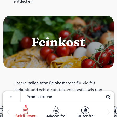
entdecken.
Feinkost
Unsere
italienische Feinkost
steht für Vielfalt,
Herkunft und echte Zutaten. Von Pasta, Reis und
Filter
Tomatensaucen über Olivenöl, Antipasti und
Pesto bis zu Balsamico und Spezialitäten aus
verschiedenen Regionen Italiens. Alle Produkte
ein
Spirituosen
Alkoholfrei
Glutenfrei
Laktos