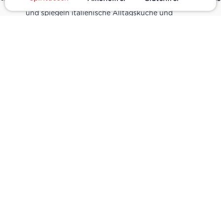
sind Teil unseres realen Supermarkt-Sortiments
und spiegeln italienische Alltagsküche und
Tradition wider. Italienische Feinkost online
kaufen.
Catering
Das
italienische Catering
von Centro Italia
verbindet frische Zubereitung mit originalen
Zutaten. Von Panini und Antipasti über Käse-