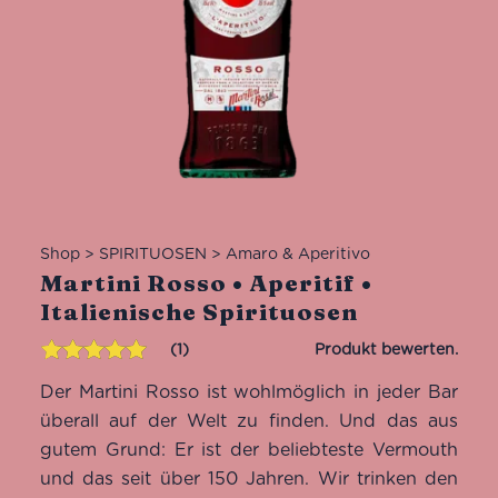
Shop
>
SPIRITUOSEN
>
Amaro & Aperitivo
Martini Rosso • Aperitif •
Italienische Spirituosen
1
Bewertet mit
1
Der Martini Rosso ist wohlmöglich in jeder Bar
5.00
von 5,
basierend
überall auf der Welt zu finden. Und das aus
auf
gutem Grund: Er ist der beliebteste Vermouth
Kundenbewertung
und das seit über 150 Jahren. Wir trinken den