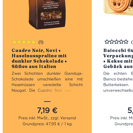
(1)
Bewertet
Bewertet
Cuadro Noir, Novi •
Baiocchi 6
mit
5.00
von
Haselnusspraline mit
Verpackung
5
dunkler Schokolade •
• Kekse mit
Süßes aus Italien
Gebäck aus 
Zwei Schichten dunkler Gianduja-
Die echten B
Schokolade
umschließen
eine mit
Bianco bestehe
Haselnüssen veredelte Schicht
Butterkek
Nougat. Die Cuadro Noir von Novi
unverwechselb
sind eine ganz, ganz süße
weiche Füllung 
Versuchung aus dem Piemont, denn
Mulino Bianc
ist die Packung einmal aufgemacht,
italienischen 
7,19
€
5
gibt kein Halt mehr. Es ist die
zubereitet we
Kombination aus dunkler Schokolade,
sowohl in 
Grundpreis: 47,93 € / 1 kg
Grundprei
Nougat und feinen Haselnüssen, die
Verpackung vo
uns so sūchtig macht. Probiere sie
auch in d