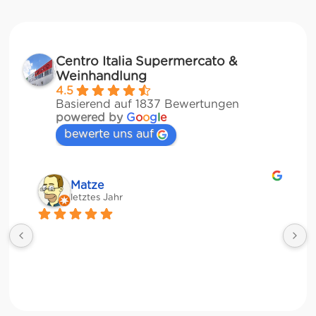
Centro Italia Supermercato &
Weinhandlung
4.5
Basierend auf 1837 Bewertungen
powered by
G
o
o
g
l
e
bewerte uns auf
Veronika Stulberg
letztes Jahr
Riesige Auswahl an italienischen Produkten, 
Weinen und sogar frischem Gemüse!