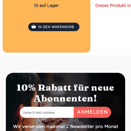
selbst!
Einzelportio
10 auf Lager
Dieses Produkt is
haben. Ein
Frühstück, S
oder am Nach
Dank der kle
IN DEN WARENKORB
bleiben die Ke
länger frisch.
Praktisch
Gut zum F
Ideal zu 
10% Rabatt für neue
Abonnenten!
Wir versenden maximal 2 Newsletter pro Monat