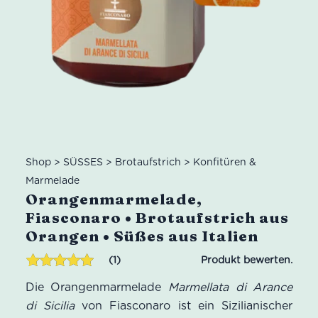
Shop
>
SÜSSES
>
Brotaufstrich
>
Konfitüren &
Marmelade
Orangenmarmelade,
Fiasconaro • Brotaufstrich aus
Orangen • Süßes aus Italien
1
Bewertet mit
1
Die Orangenmarmelade
Marmellata di Arance
5.00
von 5,
basierend
di Sicilia
von Fiasconaro ist ein Sizilianischer
auf