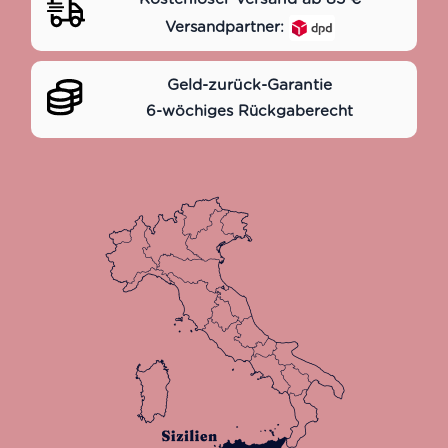
Versandpartner:
Geld-zurück-Garantie
6-wöchiges Rückgaberecht