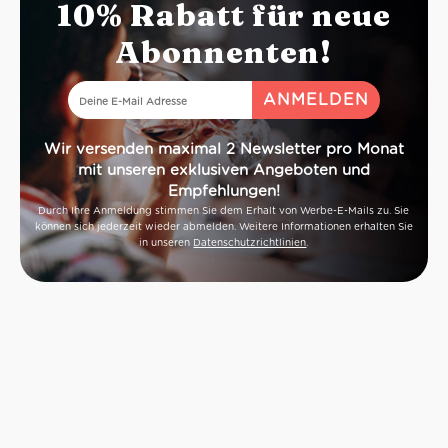
10% Rabatt für neue
Ergebnis einer 
Rezepten und kr
Abonnenten!
Wir versenden maximal 2 Newsletter pro Monat
mit unseren exklusiven Angeboten und
Empfehlungen!
Durch Ihre Anmeldung stimmen Sie dem Erhalt von Werbe-E-Mails zu. Sie
können sich jederzeit wieder abmelden. Weitere Informationen erhalten Sie
in unseren
Datenschutzrichtlinien
.