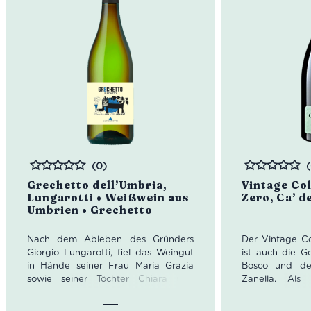
(0)
Bewertet
Bewertet
Grechetto dell’Umbria,
Vintage Co
Lungarotti • Weißwein aus
Zero, Ca’ d
Umbrien • Grechetto
Nach dem Ableben des Gründers
Der Vintage Co
Giorgio Lungarotti, fiel das Weingut
ist auch die G
in Hände seiner Frau Maria Grazia
Bosco und de
sowie seiner Töchter Chiara und
Zanella. Als
Teresa. Die Töchter übernahmen die
Transportunt
Leitung von Lungarotti, was Teresa
entschied er