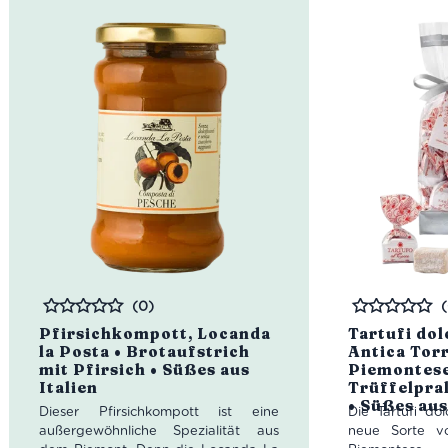
Farbe:
Str
Nuancen
Geruch:
in
anhaltend
Geschmac
zarte Mineral
(0)
Bewertet
Bewertet
Pfirsichkompott, Locanda
Tartufi dol
la Posta • Brotaufstrich
Antica Tor
mit Pfirsich • Süßes aus
Piemontese
Italien
Trüffelpra
• Süßes aus
Dieser Pfirsichkompott ist eine
Die Tartufi dol
außergewöhnliche Spezialität aus
neue Sorte vo