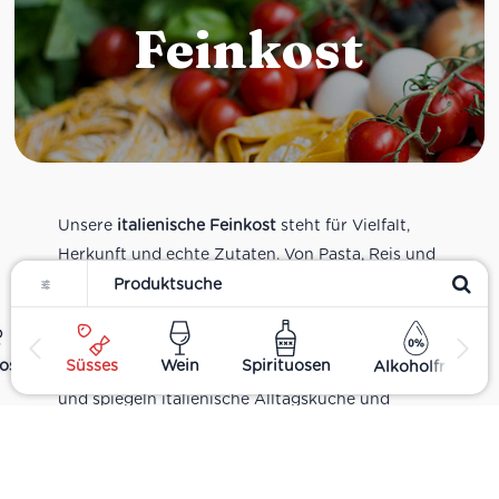
Feinkost
Unsere
italienische Feinkost
steht für Vielfalt,
Herkunft und echte Zutaten. Von Pasta, Reis und
Filter
Tomatensaucen über Olivenöl, Antipasti und
Pesto bis zu Balsamico und Spezialitäten aus
verschiedenen Regionen Italiens. Alle Produkte
ost
Süsses
Wein
Spirituosen
Alkoholfrei
sind Teil unseres realen Supermarkt-Sortiments
und spiegeln italienische Alltagsküche und
Tradition wider. Italienische Feinkost online
kaufen.