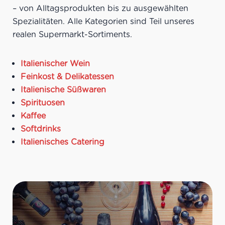
Meeresfrüchten,
– von Alltagsprodukten bis zu ausgewählten
sommerlichen Salaten,
Spezialitäten. Alle Kategorien sind Teil unseres
leichten Vorspeisen
Ideale Versandmenge:
Bis
realen Supermarkt-Sortiments.
zu 21 Flaschen pro Karton
Italienischer Wein
Feinkost & Delikatessen
Italienische Süßwaren
Spirituosen
Kaffee
Softdrinks
Italienisches Catering