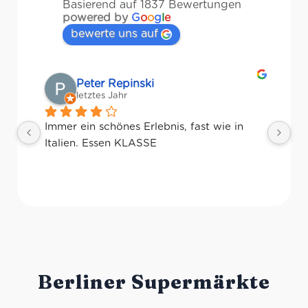
Basierend auf 1837 Bewertungen
powered by
G
o
o
g
l
e
bewerte uns auf
Matze
letztes Jahr
Ri
Pr
Ge
Berliner Supermärkte