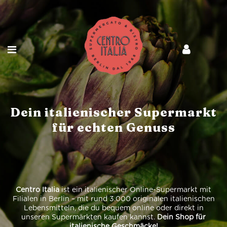
Dein italienischer Supermarkt
für echten Genuss
Centro Italia
ist ein italienischer Online-Supermarkt mit
Filialen in Berlin – mit rund 3.000 originalen italienischen
Lebensmitteln, die du bequem online oder direkt in
unseren Supermärkten kaufen kannst.
Dein Shop für
italienische Geschmäcke!