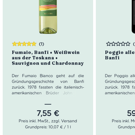
(1)
Bewertet
Bewertet
Fumaio, Banfi • Weißwein
Poggio alle
mit
5.00
von
aus der Toskana •
Banfi
5
Sauvignon und Chardonnay
Der Fumaio Bianco geht auf die
Der Poggio al
Gründungsgeschichte von Banfi
Gründungsges
zurück. 1978 fassten die italienisch-
zurück. 1978 fa
amerikanischen Brüder John und
amerikanisch
Harry Mariani den Entschluss, ihr
Harry Mariani
gemeinsames Weingut zu gründen.
gemeinsames 
Die beiden Brüder hatten von
Die beiden 
7,55
€
5
Beginn an die Vorstellung eines
Beginn an di
hochmodernen Weinguts. Der
hochmodern
Grundpreis: 10,07 € / 1 l
Grundprei
renommierte Önologe Enzio Rivella
renommierte Ö
half den Brüdern das optimale Stück
half den Brüde