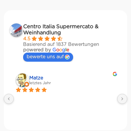
Centro Italia Supermercato &
Weinhandlung
4.5
Basierend auf 1837 Bewertungen
powered by
G
o
o
g
l
e
bewerte uns auf
Matze
letztes Jahr