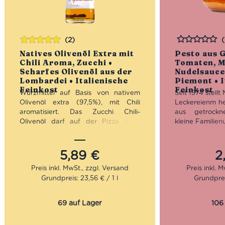
(2)
Bewertet
Bewertet
Natives Olivenöl Extra mit
Pesto aus 
mit
5.00
von
Chili Aroma, Zucchi •
Tomaten, M
5
Scharfes Olivenöl aus der
Nudelsauce
Lombardei • Italienische
Piemont • I
Feinkost
Feinkost
Würzmittel auf Basis von nativem
Seit 1974 stell
Olivenöl extra (97,5%), mit Chili
Leckereienm her
aromatisiert. Das Zucchi Chili-
aus getrockn
Olivenöl darf auf der Pizza nicht
kleine Familie
fehlen. Es ist außerdem der perfekte
Piemont hat sic
Begleiter für vielfältige
von Produkten a
Nudelgerichte – allen voran natürlich
regionalen Tra
5,89
€
2
Pasta al peperoncino. Für alle, die es
Sehr wicht
gern scharf mögen, ist das Chili-Öl
Aufrechter
Grundpreis: 23,56 € / 1 l
Grundprei
einfach ein Muss in der Küche.
natürlichen Ge
Aromatisierte Olivenöle von Zucchi
Auswahl von
gibt es auch mit Basilikum, Trüffel,
Rohstoffen sow
69 auf Lager
106
Knoblauch und Zitrone.
von Konservi
Farbstoffen. Se