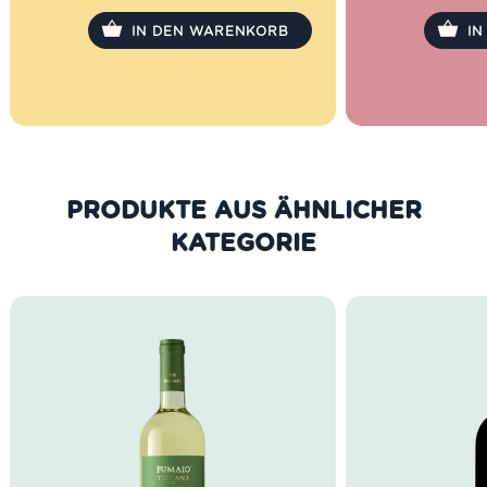
die Montanin
Werke, heute 
IN DEN WARENKORB
I
Generation.
PRODUKTE AUS DER GLEICHEN
KATEGORIE