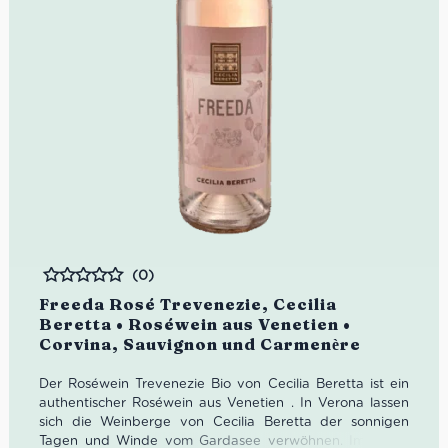
(0)
Bewertet
Freeda Rosé Trevenezie, Cecilia
Beretta • Roséwein aus Venetien •
Corvina, Sauvignon und Carmenѐre
Der Roséwein Trevenezie Bio von Cecilia Beretta ist ein
authentischer Roséwein aus Venetien .
In Verona
lassen
sich die Weinberge von Cecilia Beretta der sonnigen
Tagen und Winde vom Gardasee verwöhnen.
Im Detail