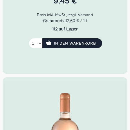
9,45
€
wiederzubeleben.
Dieser Rosato verkörpert so vieles, was wir an Sizilien so
sehr lieben. Im Glas zeigt sich der
Rosé di Neré zunächst
Grundpreis: 12,60 € / 1 l
mit vitaler, lachsrosa Farbe. Das Bouquet lässt herrliche
112 auf Lager
Duftnoten von Himbeere anklingen, unterlegt von zarten
floralen Aromen. Im Trunk ist er saftig, frisch, durchaus
vollmundig und feinwürzig nachhallend.
IN DEN WARENKORB
Farbe: Lachsrosa
Geruch: Himbeere, florale Noten
Geschmack: saftig, frisch, vollmundig
Idealer Versandkarton: 21 Flaschen