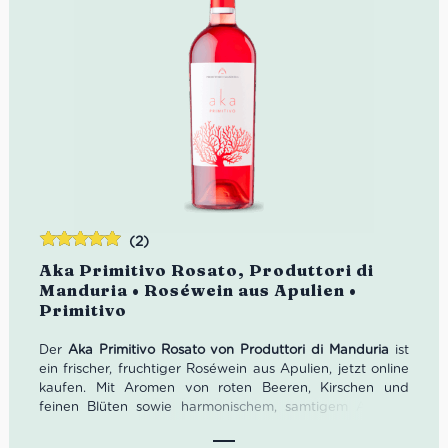
(2)
Bewertet
Aka Primitivo Rosato, Produttori di
mit
5.00
von
Manduria • Roséwein aus Apulien •
5
Primitivo
Der
Aka Primitivo Rosato von Produttori di Manduria
ist
ein frischer, fruchtiger Roséwein aus Apulien, jetzt online
kaufen. Mit Aromen von roten Beeren, Kirschen und
feinen Blüten sowie harmonischem, samtigem Abgang
passt er perfekt zu Antipasti, leichten Sommergerichten
und mediterranen Genüssen.