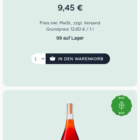
9,45
€
Farbe:
Leuchtendes Rosé mit leicht kupferfarbenen
Reflexen
Geruch:
Rote Beeren, Kirschen, zarte Blüten
Geschmack:
Frisch, harmonisch, fruchtbetont,
Grundpreis: 12,60 € / 1 l
samtiger Abgang
99 auf Lager
Idealer Versandkarton: 21 Flaschen
IN DEN WARENKORB