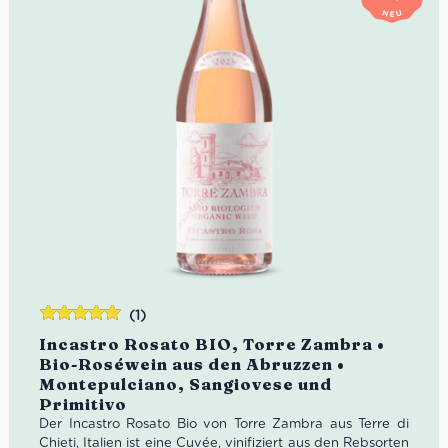
(1)
Bewertet
Incastro Rosato BIO, Torre Zambra •
mit
5.00
von
Bio-Roséwein aus den Abruzzen •
5
Montepulciano, Sangiovese und
Primitivo
Der Incastro Rosato Bio von Torre Zambra aus Terre di
Chieti, Italien ist eine Cuvée, vinifiziert aus den Rebsorten