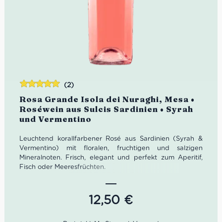
(2)
Bewertet
Rosa Grande Isola dei Nuraghi, Mesa •
mit
5.00
von
Roséwein aus Sulcis Sardinien • Syrah
5
und Vermentino
Leuchtend korallfarbener Rosé aus Sardinien (Syrah &
Vermentino) mit floralen, fruchtigen und salzigen
Mineralnoten. Frisch, elegant und perfekt zum Aperitif,
Fisch oder Meeresfrüchten.
Eigenschaften
Herkunft:
Sardinien, Italien (Region Sulcis)
Weintyp:
Roséwein, trocken
12,50
€
Rebsorten:
Syrah, Vermentino
Farbe:
Leuchtendes Korallrosa