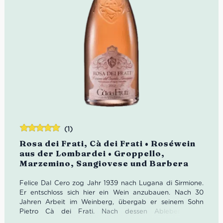
(1)
Bewertet
Rosa dei Frati, Cà dei Frati • Roséwein
mit
5.00
von
aus der Lombardei • Groppello,
5
Marzemino, Sangiovese und Barbera
Felice Dal Cero zog Jahr 1939 nach Lugana di Sirmione.
Er entschloss sich hier ein Wein anzubauen. Nach 30
Jahren Arbeit im Weinberg, übergab er seinem Sohn
Pietro Cà dei Frati. Nach dessen Ableben 2012
übernahmen seine Frau Santa Rosa sowie die Kinder