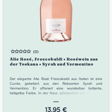
(0)
Bewertet
Alie Rosé, Frescobaldi • Roséwein aus
der Toskana • Syrah und Vermentino
Der elegante Alìe Rosé Frescobaldi aus Italien ist eine
Cuvée, gekeltert aus den Rebsorten Syrah und
Vermentino. Er offeriert eine wunderbar brillante,
hellgelbe Farbe. In der Nase schmeichelt der Alìe Rosé
mit Ananas, Pomelo und Zitronengräser. Am Gaumen
schmeckt er wunderbar trocken, griffig und aromatisch.
Wir empfehlen ihn am besten gut gekühlt bei 8 – 10°C zu
13,95
€