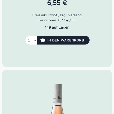
Sangiovese sind auch französische Sorten wie Cabernet
6,55
€
Sauvignon und Merlot in den Weingärten zu finden.
Farbe: Helles, leuchtendes Rosa.
Geruch: Aromen von Wildrosen, Beeren und
Grundpreis: 8,73 € / 1 l
Zitrusschalen.
149 auf Lager
Geschmack: Delikat, nicht zu kurz, mit einem
langen, sauberen Abklang,
IN DEN WARENKORB
Idealer Versandkarton: 21 Flaschen