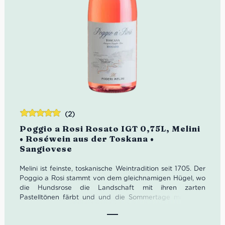
(2)
Bewertet
Poggio a Rosi Rosato IGT 0,75L, Melini
mit
5.00
von
• Roséwein aus der Toskana •
5
Sangiovese
Melini ist feinste, toskanische Weintradition seit 1705. Der
Poggio a Rosi
stammt von dem gleichnamigen Hügel, wo
die Hundsrose die Landschaft mit ihren zarten
Pastelltönen färbt und und die Sommertage mit ihrem
Duft berauscht.
Heute ist Melini mit 554 Hektar Rebfläche
eines der größten Weingüter der Toskana. Neben 80%