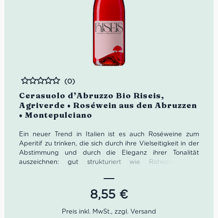
(0)
Bewertet
Cerasuolo d’Abruzzo Bio Riseis,
Agriverde • Roséwein aus den Abruzzen
• Montepulciano
Ein neuer Trend in Italien ist es auch Roséweine zum
Aperitif zu trinken, die sich durch ihre Vielseitigkeit in der
Abstimmung und durch die Eleganz ihrer Tonalität
auszeichnen: gut strukturiert wie Rotweine und
gleichzeitig erfrischend wie Weissweine.
Wir empfehlen Dir den
Cerasuolo d’Abruzzo Bio – ein
vollkommen natürlicher Roséwein mit intensivem
8,55
€
Fruchtaromen, der Ausgewogenheit und angenehme
Fülle vereint. Er ist ein ausgezeichneter, hochwertiger
DOC Bio-Rosé, der ideal zu Vorspeisen aber auch hellen