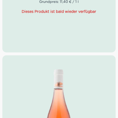
Grundpreis: 11,40 € / 1 l
Fleischsorten und Meeresfrüchten passt.
Dieses Produkt ist bald wieder verfügbar
Das Weingut Agriverde (“verde” ital.: “grün”) befindet
sich seit über 100 Jahren im Besitz der Familie di Carlo.
Stärker als jemals zuvor wird heute bei Agriverde sehr
nachhaltig und im besonderen Einklang mit der Natur
gearbeitet. So ist es keine Überraschung, dass es eine
Vielzahl von biologisch-erzeugten Weinen innerhalb des
Portfolios gibt.
Eigenschaften von Cerasuolo d’Abruzzo Bio Riseis,
Agriverde:
Farbe:
Hellrosa mit leuchtenden violetten
Reflexen
Geruch:
intensive Aromen von Kirschen,
Erdbeeren, Waldfrüchten
Geschmack:
gute Struktur, leichte Säure,
angenehmer Abgang
Speisenempfehlung
: Vorspeisen, Fisch, Pasta,
Fleisch
Serviertemperatur:
10° C
Glas:
mittelbreites Weinglas mit breiter
Tulpenform