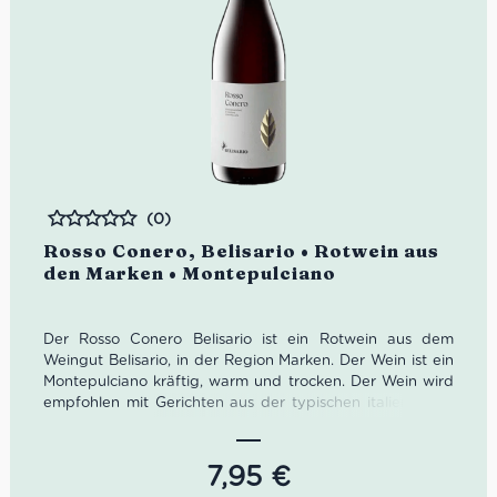
(0)
Bewertet
Rosso Conero, Belisario • Rotwein aus
den Marken • Montepulciano
Der Rosso Conero Belisario ist ein Rotwein aus dem
Weingut Belisario, in der Region Marken. Der Wein ist ein
Montepulciano kräftig, warm und trocken. Der Wein wird
empfohlen mit Gerichten aus der typischen italienischen
Küche wie zB. Pasta, Rindfleisch vom Grill, Taglieri di
Antipasti mit Schinken, Käse, eingelegte Gemüse und
sogar mit Pizza. Obwohl selten zu hören und zu lesen ist,
7,95
€
der Wein passt gut mit dem geliebtesten Gericht Italiens,