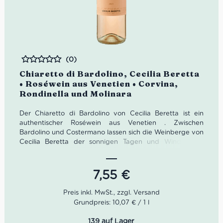
(0)
Bewertet
Chiaretto di Bardolino, Cecilia Beretta
• Roséwein aus Venetien • Corvina,
Rondinella und Molinara
Der Chiaretto di Bardolino von Cecilia Beretta ist ein
authentischer Roséwein aus Venetien . Zwischen
Bardolino und Costermano lassen sich die Weinberge von
Cecilia Beretta der sonnigen Tagen und Winde vom
Gardasee verwöhnen. Dieser Roséwein besteht aus 60%
Corvina, 20% Rondinella und 20% Molinara.
7,55
€
Er passt gut zu Salaten und Fischspeisen
Farbe: kirschrot
Geschmack: Mit guter Frische und Säure ist er
Grundpreis: 10,07 € / 1 l
ausgewogen und angenehm am Gaumen
Geruch: zarte und fruchtige Aromen, die an Kirschen
139 auf Lager