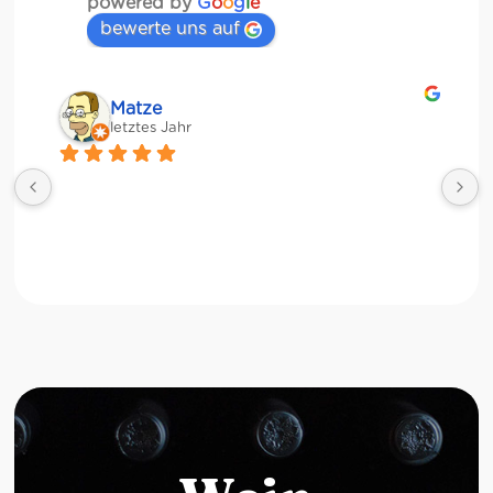
powered by
G
o
o
g
l
e
bewerte uns auf
Matze
letztes Jahr