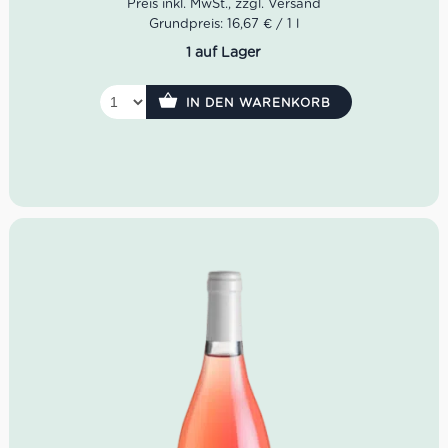
Aromen:
Fruchtige Noten von weißen Früchten,
Pfirsich, Zitrus; florale Nuancen; feine salzige Mineralität
Grundpreis: 16,67 € / 1 l
Geschmack:
Frisch, ausgewogen, elegant mit
1 auf Lager
mittlerem Körper und harmonischem Abgang
Ausbau:
Edelstahltank, um Frische und Fruchtigkeit
zu bewahren
IN DEN WARENKORB
Alkoholgehalt:
ca. 13 % vol.