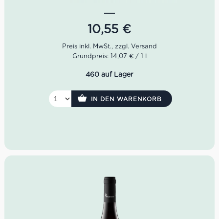
besteht er aus 60 % Corvina, 30 % Sauvignon und die
restlichen 30 % sind aus Carménère.
10,55
€
Farbe: rosé
Geschmack: mit harmonischem Abgang und
Grundpreis: 14,07 € / 1 l
starker
Mineralität.
Geruch:
fruchtige und würzige Aromen
460 auf Lager
Idealer Versandkarton: 21 Flaschen
IN DEN WARENKORB