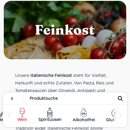
Feinkost
Unsere
italienische Feinkost
steht für Vielfalt,
Herkunft und echte Zutaten. Von Pasta, Reis und
Tomatensaucen über Olivenöl, Antipasti und
Pesto bis zu Balsamico und Spezialitäten aus
verschiedenen Regionen Italiens. Alle Produkte
sind Teil unseres realen Supermarkt-Sortiments
ses
Wein
Spirituosen
Alkoholfrei
Glutenfrei
und spiegeln italienische Alltagsküche und
Tradition wider. Italienische Feinkost online