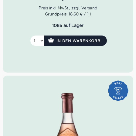
genießen. Er eignet sich auch perfekt als begleitender
Wein zu Kartoffel-Pfanne mit Lachs, Gemüsetopf mit
Pesto oder fruchtigem Endiviensalat.
Grundpreis: 18,60 € / 1 l
Idealer Versandkarton: 21 Flaschen
1085 auf Lager
IN DEN WARENKORB