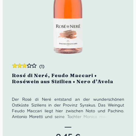
Organisiere jetzt Dein Aperitif mit Freunden und unserem
Cerasuolo d’Abruzzo Bio von Agriverde!
Idealer Versandkarton: 21 Flaschen
(1)
Bewertet
Rosé di Neré, Feudo Maccari •
mit
Roséwein aus Sizilien • Nero d’Avola
3.00
von 5
Der Rosé di Neré entstand an der wunderschönen
Ostküste Siziliens in der Provinz Syrakus. Das Weingut
Feudo Maccari liegt hier zwischen Noto und Pachino.
Antonio Moretti und seine Tochter Monica machen hier
gemeinsam seit 2000 herrliche sizilianische Weine mit
den regionaltypischen Rebsorten Nero d’Avola und Grillo.
Dabei schafften sie es, etwa 60 Jahre alte Weinstöcke