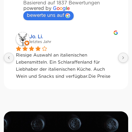
Basierend auf 1837 Bewertungen
powered by
G
o
o
g
l
e
bewerte uns auf
Jessica Chu
letztes Jahr
Tolle Auswahl! Die Frischetheke und der 
Kaffee sind ebenfalls sensationell. Viele 
glutenfreie Optionen.