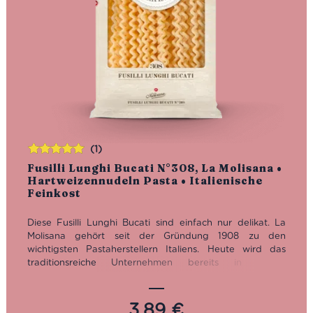
(1)
Bewertet
Fusilli Lunghi Bucati N°308, La Molisana •
mit
5.00
von
Hartweizennudeln Pasta • Italienische
5
Feinkost
Diese Fusilli Lunghi Bucati sind einfach nur delikat. La
Molisana gehört seit der Gründung 1908 zu den
wichtigsten Pastaherstellern Italiens. Heute wird das
traditionsreiche Unternehmen bereits in vierter
Generation von der Familie Ferro geführt.
Kochzeit: 12 Minuten
3,89
€