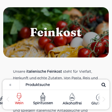
Feinkost
Unsere
italienische Feinkost
steht für Vielfalt,
Herkunft und echte Zutaten. Von Pasta, Reis und
Filter
Tomatensaucen über Olivenöl, Antipasti und
Pesto bis zu Balsamico und Spezialitäten aus
verschiedenen Regionen Italiens. Alle Produkte
ses
Wein
Spirituosen
Alkoholfrei
Glutenfrei
sind Teil unseres realen Supermarkt-Sortiments
und spiegeln italienische Alltagsküche und