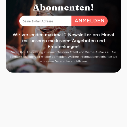
elegantes Fest
Abonnenten!
und schönem 
Prestige von Ca
eine beso
Geschmacks.
Farbe: kla
Wir versenden maximal 2 Newsletter pro Monat
Geruch: flo
mit unseren exklusiven Angeboten und
mit Pfirsich
Empfehlungen!
Geschmack
Durch Ihre Anmeldung stimmen Sie dem Erhalt von Werbe-E-Mails zu. Sie
anhaltend tr
können sich jederzeit wieder abmelden. Weitere Informationen erhalten Sie
Ausdauer
in unseren
Datenschutzrichtlinien
.