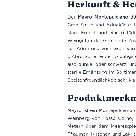
Herkunft & Her
Der
Mayro Montepulciano d
Gran Sasso und Adriaküste. 
klare Frucht und eine natür
Weingut in der Gemeinde Rose
zur Adria und zum Gran Sass
d’Abruzzo, eine der wichtigs
also dunkel oder schwarz, und
starke Ergänzung im Sortime
Speisenfreundlichkeit sehr kla
Produktmerkm
Mayro ist ein Montepulciano
Weinberg von Fosso Corno, d
Metern über dem Meeresspieg
Pflaumen, Kirschen und Lakri