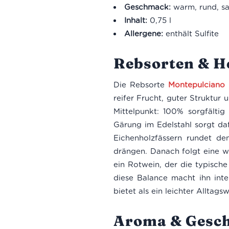
Geschmack:
warm, rund, sa
Inhalt:
0,75 l
Allergene:
enthält Sulfite
Rebsorten & H
Die Rebsorte
Montepulciano
i
reifer Frucht, guter Struktur 
Mittelpunkt: 100% sorgfältig
Gärung im Edelstahl sorgt daf
Eichenholzfässern rundet d
drängen. Danach folgt eine we
ein Rotwein, der die typische
diese Balance macht ihn inte
bietet als ein leichter Alltag
Aroma & Gesc