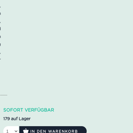
,
n
,
d
n
g
,
r
SOFORT VERFÜGBAR
179 auf Lager
IN DEN WARENKORB