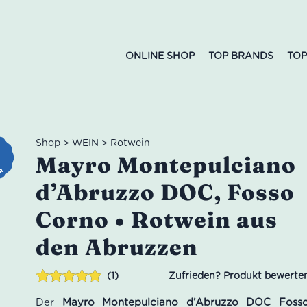
ONLINE SHOP
TOP BRANDS
TOP
Shop
>
WEIN
>
Rotwein
Mayro Montepulciano
d’Abruzzo DOC, Fosso
Corno • Rotwein aus
den Abruzzen
1
Bewertet mit
1
Der
Mayro Montepulciano d’Abruzzo DOC Foss
5.00
von 5,