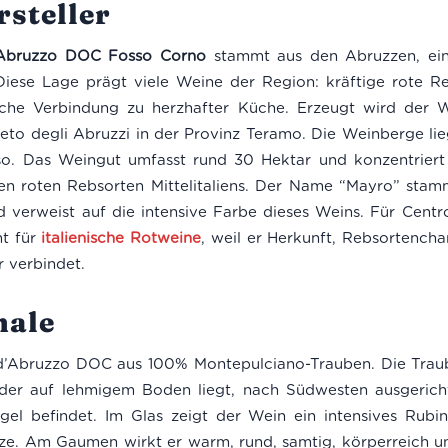
steller
’Abruzzo DOC Fosso Corno
stammt aus den Abruzzen, ein
Diese Lage prägt viele Weine der Region: kräftige rote R
liche Verbindung zu herzhafter Küche. Erzeugt wird der
to degli Abruzzi in der Provinz Teramo. Die Weinberge lie
o. Das Weingut umfasst rund 30 Hektar und konzentriert 
ten roten Rebsorten Mittelitaliens. Der Name “Mayro” stam
 verweist auf die intensive Farbe dieses Weins. Für Centro 
nt für
italienische Rotweine
, weil er Herkunft, Rebsortencha
r verbindet.
ale
 d’Abruzzo DOC aus 100% Montepulciano-Trauben. Die Tr
er auf lehmigem Boden liegt, nach Südwesten ausgericht
el befindet. Im Glas zeigt der Wein ein intensives Rubin
tze. Am Gaumen wirkt er warm, rund, samtig, körperreich u