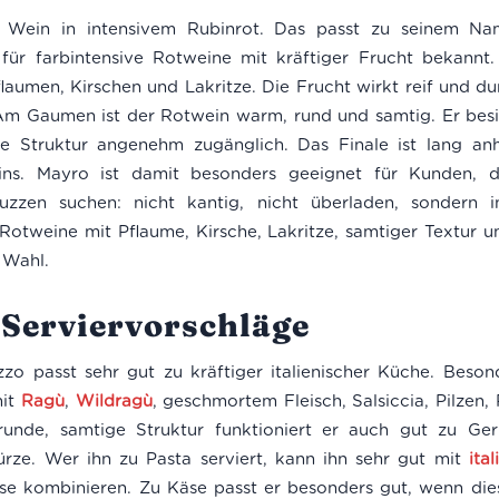
er Wein in intensivem Rubinrot. Das passt zu seinem Na
für farbintensive Rotweine mit kräftiger Frucht bekannt
flaumen, Kirschen und Lakritze. Die Frucht wirkt reif und du
m Gaumen ist der Rotwein warm, rund und samtig. Er besit
de Struktur angenehm zugänglich. Das Finale ist lang anh
ins. Mayro ist damit besonders geeignet für Kunden, di
zen suchen: nicht kantig, nicht überladen, sondern in
Rotweine mit Pflaume, Kirsche, Lakritze, samtiger Textur 
 Wahl.
Serviervorschläge
o passt sehr gut zu kräftiger italienischer Küche. Besond
mit
Ragù
,
Wildragù
, geschmortem Fleisch, Salsiccia, Pilzen,
runde, samtige Struktur funktioniert er auch gut zu Ger
rze. Wer ihn zu Pasta serviert, kann ihn sehr gut mit
ita
se kombinieren. Zu Käse passt er besonders gut, wenn dies