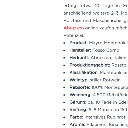
erfolgt etwa 10 Tage in Ed
anschließend weitere 2–3 Mo
Holzfass und Flaschenruhe g
Abruzzen
online kaufen möchte
Potenzial.
Produkt:
Mayro Montepulci
Hersteller:
Fosso Corno
Herkunft:
Abruzzen, Italien
Produktionsgebiet:
Roseto 
Klassifikation:
Montepulcia
Weintyp:
stiller Rotwein
Rebsorte:
100% Montepulc
Weinberg:
4.500 Rebstöcke
Gärung:
ca. 10 Tage in Edel
Reifung:
6–8 Monate in 15-h
Farbe:
intensives Rubinrot
Aroma:
Pflaumen, Kirschen,