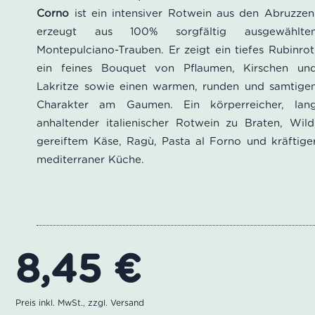
basierend
Corno
ist ein intensiver Rotwein aus den Abruzzen
auf
erzeugt aus 100% sorgfältig ausgewählte
Kundenbewertung
Montepulciano-Trauben. Er zeigt ein tiefes Rubinrot
ein feines Bouquet von Pflaumen, Kirschen un
Lakritze sowie einen warmen, runden und samtige
Charakter am Gaumen. Ein körperreicher, lan
anhaltender italienischer Rotwein zu Braten, Wild
gereiftem Käse, Ragù, Pasta al Forno und kräftige
mediterraner Küche.
8,45
€