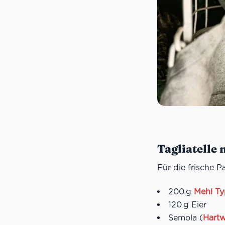
Tagliatelle 
Für die frische P
200 g
Mehl T
120 g Eier
Semola (
Hartw