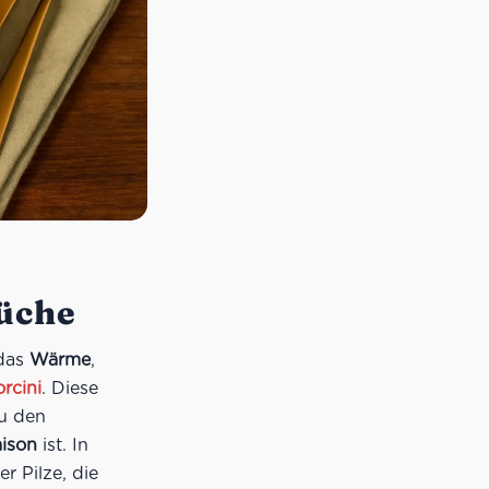
Küche
 das
Wärme
,
rcini
. Diese
u den
aison
ist. In
er Pilze, die