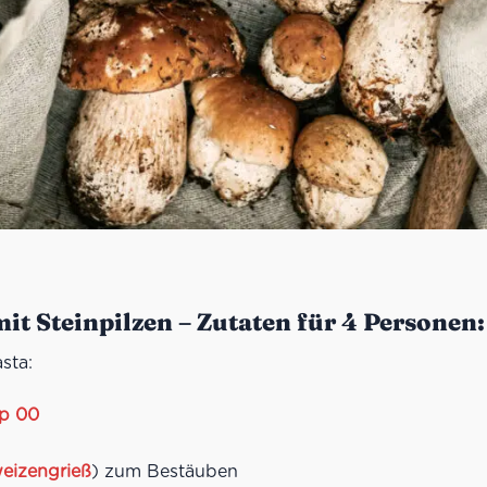
mit Steinpilzen – Zutaten für 4 Personen:
asta:
yp 00
eizengrieß
) zum Bestäuben