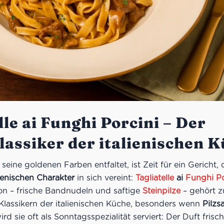
lle ai Funghi Porcini – Der
assiker der italienischen 
seine goldenen Farben entfaltet, ist Zeit für ein Gericht,
lienischen Charakter
in sich vereint:
Tagliatelle
ai
Funghi Po
n – frische Bandnudeln und saftige
Steinpilze
– gehört z
Klassikern der italienischen Küche, besonders wenn
Pilzs
rd sie oft als Sonntagsspezialität serviert: Der Duft frisch