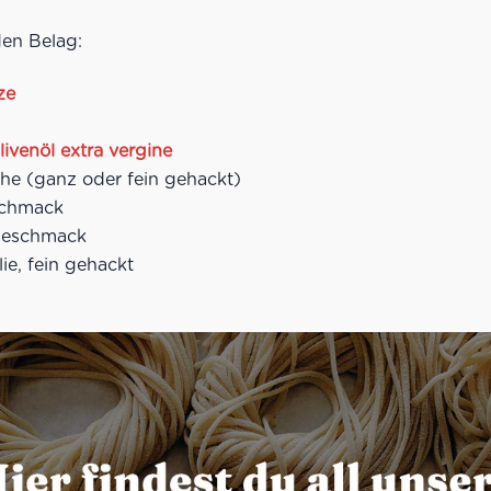
den Belag:
ze
livenöl extra vergine
he (ganz oder fein gehackt)
schmack
 Geschmack
lie, fein gehackt