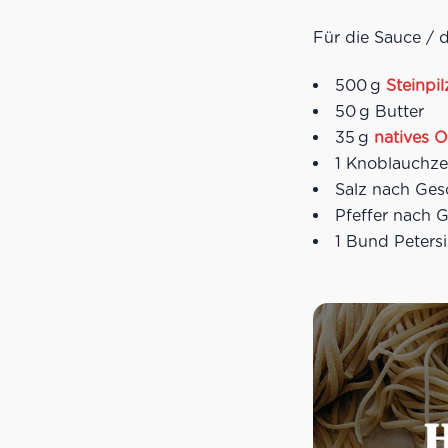
Für die Sauce / 
500 g
Steinpil
50 g Butter
35 g
natives O
1 Knoblauchze
Salz nach Ge
Pfeffer nach
1 Bund Petersi