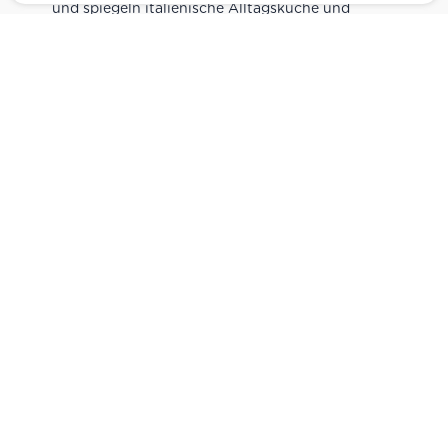
und spiegeln italienische Alltagsküche und
Tradition wider. Italienische Feinkost online
kaufen.
Catering
Das
italienische Catering
von Centro Italia
verbindet frische Zubereitung mit originalen
Zutaten. Von Panini und Antipasti über Käse-