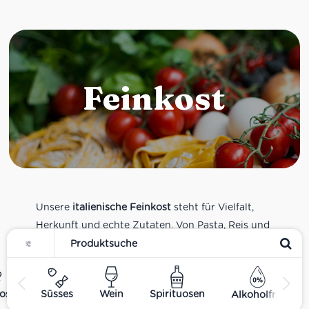
Feinkost
Unsere
italienische Feinkost
steht für Vielfalt,
Herkunft und echte Zutaten. Von Pasta, Reis und
Tomatensaucen über Olivenöl, Antipasti und
Pesto bis zu Balsamico und Spezialitäten aus
verschiedenen Regionen Italiens. Alle Produkte
ost
Süsses
Wein
Spirituosen
Alkoholfrei
sind Teil unseres realen Supermarkt-Sortiments