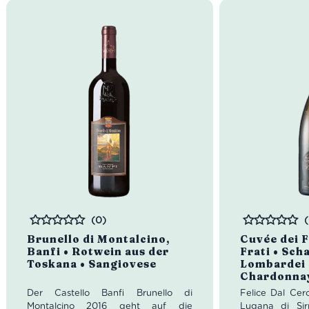
(0)
Bewertet
Bewertet
Brunello di Montalcino,
Cuvée dei F
Banfi • Rotwein aus der
Frati • Sc
Toskana • Sangiovese
Lombardei 
Chardonna
Der Castello Banfi Brunello di
Felice Dal Cer
Montalcino 2016 geht auf die
Lugana di Sir