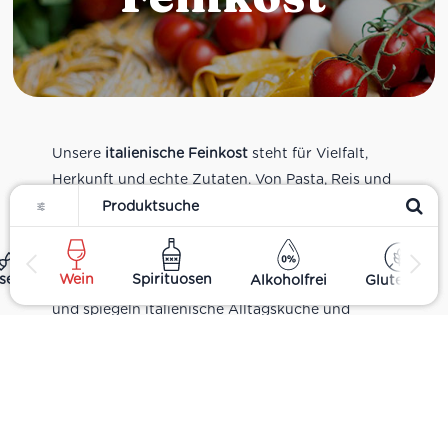
Unsere
italienische Feinkost
steht für Vielfalt,
Herkunft und echte Zutaten. Von Pasta, Reis und
Filter
Tomatensaucen über Olivenöl, Antipasti und
Pesto bis zu Balsamico und Spezialitäten aus
verschiedenen Regionen Italiens. Alle Produkte
ses
Wein
Spirituosen
Alkoholfrei
Glutenfrei
sind Teil unseres realen Supermarkt-Sortiments
und spiegeln italienische Alltagsküche und
Tradition wider. Italienische Feinkost online
kaufen.