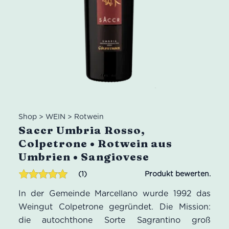
Shop
>
WEIN
>
Rotwein
Saccr Umbria Rosso,
Colpetrone • Rotwein aus
Umbrien • Sangiovese
1
Bewertet mit
1
In der Gemeinde Marcellano wurde 1992 das
5.00
von 5,
basierend
Weingut Colpetrone gegründet. Die Mission:
auf
die autochthone Sorte Sagrantino groß
Kundenbewertung