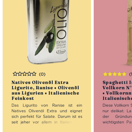
(0)
(
Bewertet
Bewertet
Natives Olivenöl Extra
Spaghetti I
mit
5.00
von
Ligurito, Ranise • Olivenöl
Vollkorn N°
5
aus Ligurien • Italienische
• Vollkornn
Feinkost
Italienisch
Das Ligurito von Ranise ist ein
Diese Vollkorn 
Natives Olivenöl Extra und eignet
nur delikat. La
sich perfekt für Salate. Darum ist es
der Gründu
seit jeher vor allem in Italien sehr
wichtigsten Pas
beliebt. Natürlich ist es auch einfach
Heute wird d