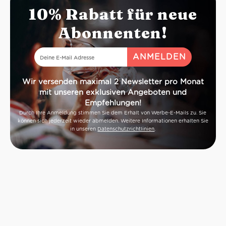
10% Rabatt für neue
Abonnenten!
Wir versenden maximal 2 Newsletter pro Monat
mit unseren exklusiven Angeboten und
Empfehlungen!
Durch Ihre Anmeldung stimmen Sie dem Erhalt von Werbe-E-Mails zu. Sie
können sich jederzeit wieder abmelden. Weitere Informationen erhalten Sie
in unseren
Datenschutzrichtlinien
.