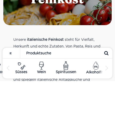
Unsere
italienische Feinkost
steht für Vielfalt,
Herkunft und echte Zutaten. Von Pasta, Reis und
Tomatensaucen über Olivenöl, Antipasti und
Pesto bis zu Balsamico und Spezialitäten aus
verschiedenen Regionen Italiens. Alle Produkte
ost
Süsses
Wein
Spirituosen
Alkoholfrei
sind Teil unseres realen Supermarkt-Sortiments
und spiegeln italienische Alltagsküche und
Tradition wider. Italienische Feinkost online
kaufen.