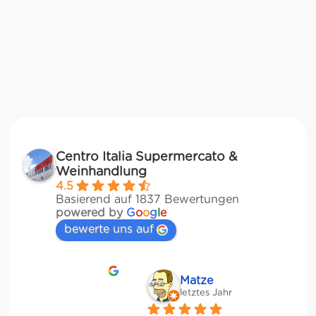
Centro Italia Supermercato &
Weinhandlung
4.5
Basierend auf 1837 Bewertungen
powered by
G
o
o
g
l
e
bewerte uns auf
Matze
letztes Jahr