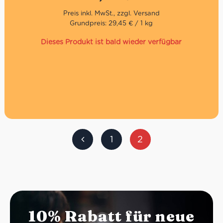
Begleitung zu einer Mahlzeit macht.
Die Grissini von Forno Gentile werden mit ausgewählten
Grundpreis: 29,45 € / 1 kg
Mehlen und Rohstoffen von ausgezeichneter Qualität
zubereitet, streng von Hand gestreckt und sorgfältig
Dieses Produkt ist bald wieder verfügbar
verpackt, um ihre Knusprigkeit und ihren Geschmack zu
bewahren.
Von Hand gerollt
Italienische Dinkelgrissini mit französischer Butter
Ideal zu Antipasti
1
2
10% Rabatt für neue