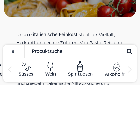
Unsere
italienische Feinkost
steht für Vielfalt,
Herkunft und echte Zutaten. Von Pasta, Reis und
Tomatensaucen über Olivenöl, Antipasti und
Pesto bis zu Balsamico und Spezialitäten aus
verschiedenen Regionen Italiens. Alle Produkte
ost
Süsses
Wein
Spirituosen
Alkoholfrei
sind Teil unseres realen Supermarkt-Sortiments
und spiegeln italienische Alltagsküche und
Tradition wider. Italienische Feinkost online
kaufen.