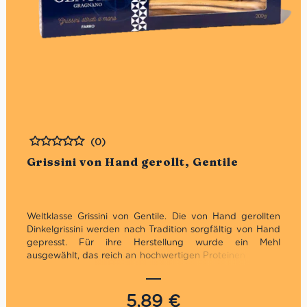
(0)
Bewertet
Grissini von Hand gerollt, Gentile
Weltklasse Grissini von Gentile. Die von Hand gerollten
Dinkelgrissini werden nach Tradition sorgfältig von Hand
gepresst. Für ihre Herstellung wurde ein Mehl
ausgewählt, das reich an hochwertigen Proteinen ist, was
in Kombination mit der Verwendung einer ausgewählten
französischen Butter diese knusprigen und krümeligen
Grissini perfekt für einen schnellen Snack oder als
5,89
€