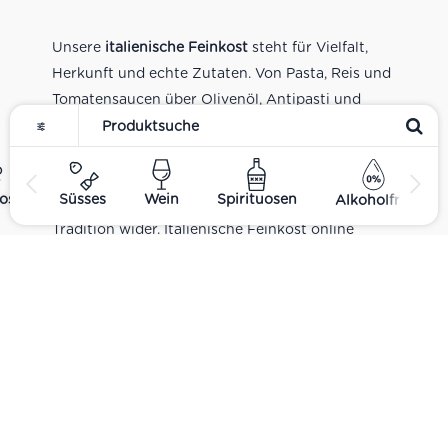
Unsere
italienische Feinkost
steht für Vielfalt,
Herkunft und echte Zutaten. Von Pasta, Reis und
Tomatensaucen über Olivenöl, Antipasti und
Pesto bis zu Balsamico und Spezialitäten aus
verschiedenen Regionen Italiens. Alle Produkte
sind Teil unseres realen Supermarkt-Sortiments
ost
Süsses
Wein
Spirituosen
Alkoholfrei
und spiegeln italienische Alltagsküche und
Tradition wider. Italienische Feinkost online
kaufen.
Catering