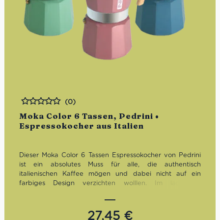
(0)
Bewertet
Moka Color 6 Tassen, Pedrini •
Espressokocher aus Italien
Dieser Moka Color 6 Tassen Espressokocher von Pedrini
ist ein absolutes Muss für alle, die authentisch
italienischen Kaffee mögen und dabei nicht auf ein
farbiges Design verzichten wolllen. Im lackierten
Aluminium bietet Pedrini verschiedene Pastellfarben an,
die in der Küche oder auf dem Frühstückstisch garantiert
nicht unbemerkt bleiben.
27,45
€