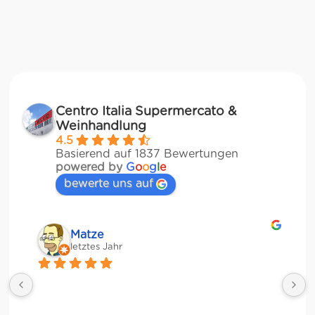
Centro Italia Supermercato &
Weinhandlung
4.5
Basierend auf 1837 Bewertungen
powered by
G
o
o
g
l
e
bewerte uns auf
Matze
letztes Jahr