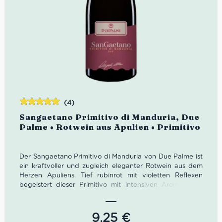
(4)
Bewertet
Sangaetano Primitivo di Manduria, Due
mit
5.00
von
Palme • Rotwein aus Apulien • Primitivo
5
Der Sangaetano Primitivo di Manduria von Due Palme ist
ein kraftvoller und zugleich eleganter Rotwein aus dem
Herzen Apuliens. Tief rubinrot mit violetten Reflexen
begeistert dieser Primitivo mit intensiven Aromen von
reifen Waldfrüchten, Vanille, dunkler Schokolade und
feinen Tabaknoten. Am Gaumen zeigt er sich vollmundig,
weich und samtig mit harmonischen Tanninen und
9,25
€