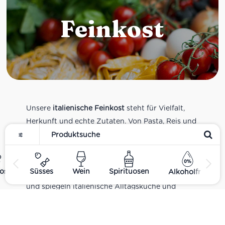
Feinkost
Unsere
italienische Feinkost
steht für Vielfalt,
Herkunft und echte Zutaten. Von Pasta, Reis und
Tomatensaucen über Olivenöl, Antipasti und
Pesto bis zu Balsamico und Spezialitäten aus
verschiedenen Regionen Italiens. Alle Produkte
ost
Süsses
Wein
Spirituosen
Alkoholfrei
sind Teil unseres realen Supermarkt-Sortiments
und spiegeln italienische Alltagsküche und
Tradition wider. Italienische Feinkost online
kaufen.