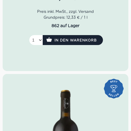
mediterraner Wärme – ein authentischer Primitivo di
Manduria für Liebhaber charakterstarker italienischer
Rotweine.
Farbe:
Tiefes Rubinrot mit violetten Reflexen
Grundpreis: 12,33 € / 1 l
Duft:
Vanille, dunkle Schokolade, Himbeeren, Tabak
862 auf Lager
Geschmack:
Vollmundig, weich, reichhaltig, samtige
Tannine
Rebsorte:
100 % Primitivo
IN DEN WARENKORB
Herkunft:
Manduria, Apulien
Idealer Versandkarton:
21 Flaschen