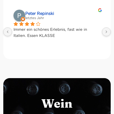
Matze
letztes Jahr
Wein