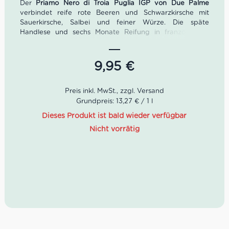
Der
Priamo Nero di Troia Puglia IGP von Due Palme
verbindet reife rote Beeren und Schwarzkirsche mit
Sauerkirsche, Salbei und feiner Würze. Die späte
Handlese und sechs Monate Reifung in französischen
Eichenbarriques verleihen dem trockenen Rotwein eine
weiche Struktur, gute Balance und einen langen Nachhall.
Ideal zu Ragù, Pasta al Forno, Lamm, Grillfleisch und
9,95
€
gereiftem Käse. Alkoholgehalt: 13,5% Vol. Inhalt: 0,75 l.
Grundpreis: 13,27 € / 1 l
Dieses Produkt ist bald wieder verfügbar
Nicht vorrätig