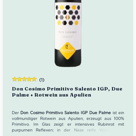
(1)
Bewertet
Don Cosimo Primitivo Salento IGP, Due
mit
5.00
von
Palme • Rotwein aus Apulien
5
Der
Don Cosimo Primitivo Salento IGP Due Palme
ist ein
vollmundiger Rotwein aus Apulien, erzeugt aus 100%
Primitivo. Im Glas zeigt er intensives Rubinrot mit
purpurnen Reflexen; in der Nase reife Waldbeeren,
Brombeeren, Feigen, Gewürze, Schokolade und Vanille.