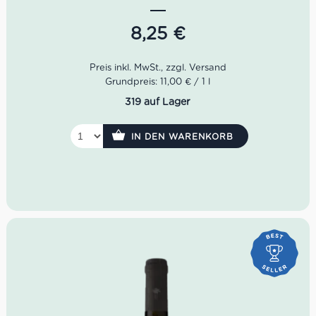
Am Gaumen wirkt er samtig, rund und körperreich – ideal
zu Braten, Wild, gereiftem Käse, Ragù, Lasagne, Pasta al
8,25
€
Forno und kräftiger mediterraner Küche.
Grundpreis: 11,00 € / 1 l
319 auf Lager
IN DEN WARENKORB