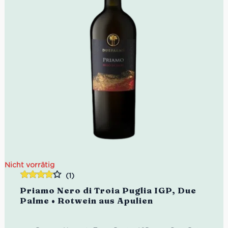
Nicht vorrätig
(1)
Bewertet
Priamo Nero di Troia Puglia IGP, Due
mit
4.00
Palme • Rotwein aus Apulien
von 5