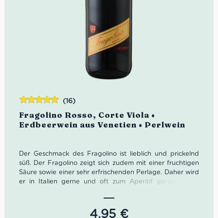
(16)
Bewertet
Fragolino Rosso, Corte Viola •
mit
4.94
von
Erdbeerwein aus Venetien • Perlwein
5
Der Geschmack des Fragolino ist lieblich und prickelnd
süß. Der Fragolino zeigt sich zudem mit einer fruchtigen
Säure sowie einer sehr erfrischenden Perlage. Daher wird
er in Italien gerne und oft zum Aperitif gereicht. Der
Erdbeerwein läuft bei uns wie geschnitten Brot. Oder,
sollten wir besser sagen wie Fragolino Erdbeerwein?
4,95
€