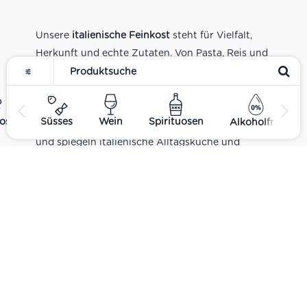
Unsere
italienische Feinkost
steht für Vielfalt,
Herkunft und echte Zutaten. Von Pasta, Reis und
Tomatensaucen über Olivenöl, Antipasti und
Pesto bis zu Balsamico und Spezialitäten aus
verschiedenen Regionen Italiens. Alle Produkte
ost
Süsses
Wein
Spirituosen
Alkoholfrei
sind Teil unseres realen Supermarkt-Sortiments
und spiegeln italienische Alltagsküche und
Tradition wider. Italienische Feinkost online
kaufen.
Catering