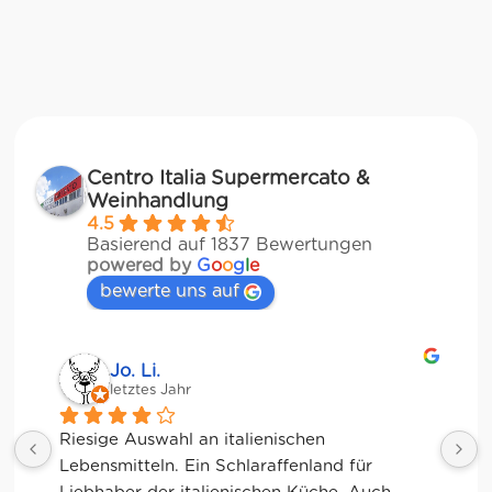
Centro Italia Supermercato &
Weinhandlung
4.5
Basierend auf 1837 Bewertungen
powered by
G
o
o
g
l
e
bewerte uns auf
Jo. Li.
letztes Jahr
Riesige Auswahl an italienischen 
Lebensmitteln. Ein Schlaraffenland für 
K