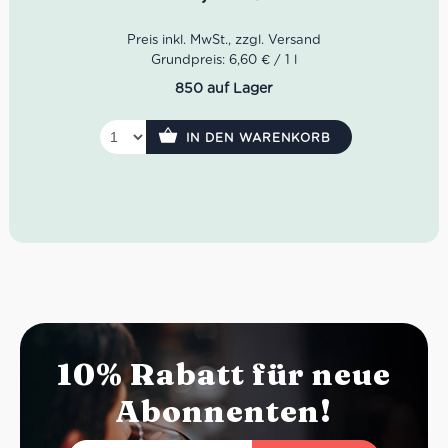
Farbe:
Rubinrot
Geruch:
Erdbeere, rote Früchte, Balsamico
Geschmack:
fruchtige Säure, schöne Perlage
Idealer Versandkarton: 21 Flaschen
Grundpreis: 6,60 € / 1 l
Mengenrabatt: 12-20 Flaschen für 4,95€ • 21+ Flaschen
850 auf Lager
für 4,55€
IN DEN WARENKORB
10% Rabatt für neue
Abonnenten!