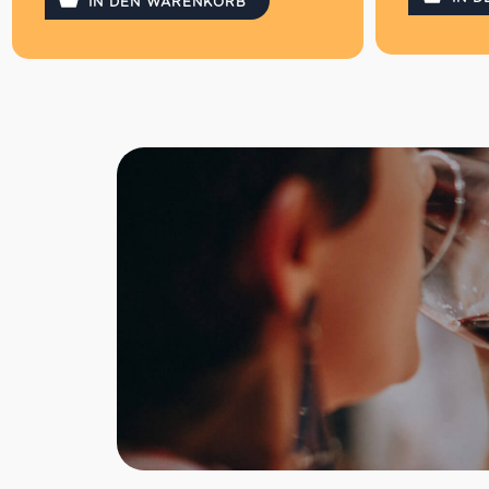
kombinieren
IN DEN WARENKORB
Ein ebenso guter Belag ist die
Lassen
bekannte kalabrische Streichwurst
Tomaten
´Nduja
kombini
Oder einfach pur für unterwegs
Ein eb
zum Snacken
bekannte
Auch mit Vollkorn erhältlich
´Nduja
Oder 
zum Sna