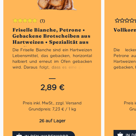
(1)
Bewertet
Bewertet
Friselle Bianche, Petrone •
Vollkorn
mit
5.00
von
Gebackene Brotscheiben aus
5
Hartweizen • Spezialität aus
Apulien
Die Friselle Bianche sind ein Hartweizen
Die lecke
Lebensmittel, das gebacken, horizontal
Petrone a
halbiert und erneut im Ofen gebacken
Hartweize
wird. Daraus folgt, dass es eine poröse
gebacken, h
und eine kompakte Oberfläche hat. Es
im Ofen ge
ist wichtig, zwischen Frisa und Brot zu
poröse und
unterscheiden: Tatsächlich ist Frisa kein
wichtig, 
2,89
€
Brot, da es zweimal gebacken wird.
unterscheid
Geschmacklich erinnern die Friselle fast
Brot, da 
an Zwieback sind aber geschmacklich
Geschmackli
viel aromatischer. Ebenso ist die Struktur
an Zwiebac
Grundpreis: 7,23 € / 1 kg
Gru
fester.
viel aromat
fester. Ins
26 auf Lager
Lassen sich gut mit frischen
bieten ges
Tomaten, Öl und Knoblauch
Weizen Pen
IN 