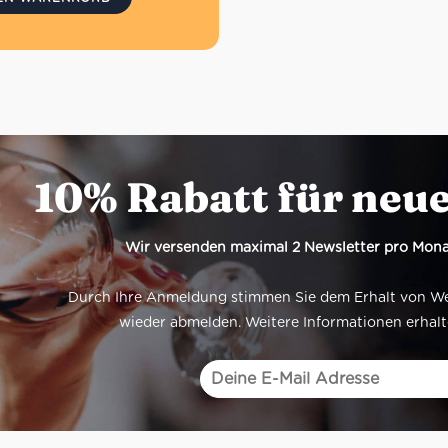
 sich gut mit frischen
, Öl und Knoblauch
eren
enso guter Belag ist die
 kalabrische Streichwurst
einfach pur für unterwegs
cken
10% Rabatt für neu
Wir versenden maximal 2 Newsletter pro Mona
Durch Ihre Anmeldung stimmen Sie dem Erhalt von Werb
wieder abmelden. Weitere Informationen erhalt