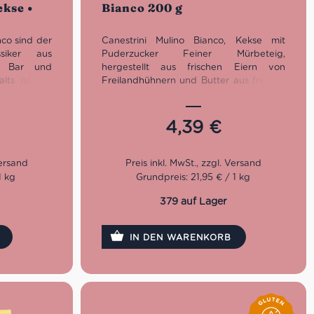
ekse •
Bianco 200 g
nco sind der
Canestrini Mulino Bianco, Kekse mit
ssiker aus
Puderzucker Feiner Mürbeteig,
de Bar und
hergestellt aus frischen Eiern von
lts ist mit
Freilandhühnern und Butter aus frischer
 Die Packung
Sahne, verfeinert mit einer Prise feinem
ffnet oder
Puderzucker. Ein handwerkliches Rezept
ustand gibt
mit zeitlosem Geschmack.
4,39
€
kse werden
 überzeugen
g-nussigen
 ideal zum
1 kg
Grundpreis: 21,95 € / 1 kg
e auch als
urch.
379 auf Lager
IN DEN WARENKORB