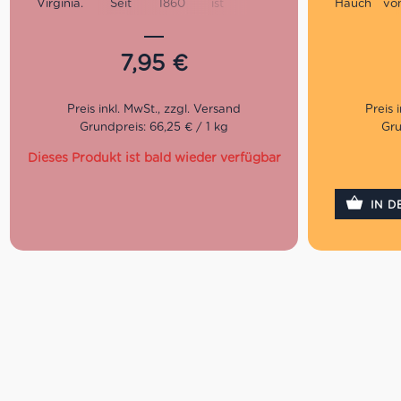
Virginia. Seit 1860 ist das
Hauch von
Familienunternehmen für seine
und aroma
köstlichen Amaretti soffici bekannt. So
einfach nur
sehr, dass sich auch die Savoyens die
Mahl- und 
7,95
€
Leckereien von Amaretti Virginia
perfekt 
regelmäßig schmecken ließen.
Fernsehab
traditionel
Grundpreis: 66,25 € / 1 kg
Gru
Dieses Produkt ist bald wieder verfügbar
IN 