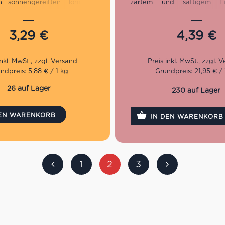
 sonnengereiften Tomaten
zartem und saftigem Fruc
tischen Kräutern sind sie
umhüllt von einer zarten Mür
 köstlich, passen sie zu jeder
Ein besonderes Rezept 
Tageszeit. Sie sind außerdem
Moment raffinierten Genusses
3,29
€
4,39
€
für einen gemütlichen
end oder auch für einen
len Aperitif mit Freunden.
ndpreis: 5,88 € / 1 kg
Grundpreis: 21,95 € / 
26 auf Lager
230 auf Lager
DEN WARENKORB
IN DEN WARENKORB
1
2
3