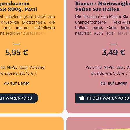
, produzione
Bianco • Mürbeteigk
ale 200g, Patti
Süßes aus Italien
ini
selezione grani italiani von
Die Tarallucci von Mulino Bia
 knusprige Brotstangen, die
unangefochtene Keks-Kla
ell aus besten natürlichen
Italien: Jedes Café, je
ne jeglicher Zusatzstoffe und
natürlich auch jeder Hausha
rungsstoffe, sowie langer
den Tarallucci ausgestattet.
n im Piemont hergstellt
ist entweder noch ungeö
Das besondere an dieser
bereits leer. Einen halben Z
5,95
€
3,49
€
t die Auswahl an italienischen
es nicht, denn diese Ke
esorten, welche das
verschlungen wie nichts. Sie
serlebnis dieser Grissini
durch ihren schokoladi
igen.
Geschmack und eignen sich
rundpreis: 29,75 € /
Grundpreis: 9,97 € / 
Espresso und Kaffee sowi
ischer Snack für unterwegs
kleines Gebäck für zwischend
43 auf Lager
321 auf Lager
 zu Vorpeisen
ie ganze Familie
DEN WARENKORB
IN DEN WARENKORB