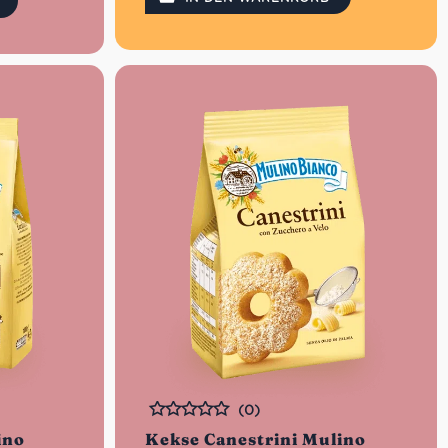
Für die ganze Familie
(0)
Bewertet
ino
Kekse Canestrini Mulino