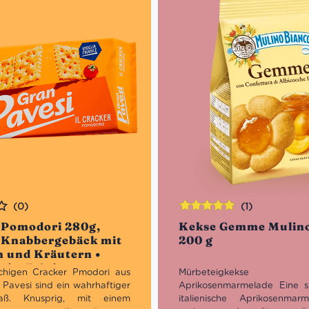
(0)
(1)
Bewertet
 Pomodori 280g,
Kekse Gemme Mulino
mit
5.00
von
• Knabbergebäck mit
200 g
5
 und Kräutern •
sche Feinkost
chigen Cracker Pmodori aus
Mürbeteigkek
Pavesi sind ein wahrhaftiger
Aprikosenmarmelade Eine 
aß. Knusprig, mit einem
italienische Aprikosenmar