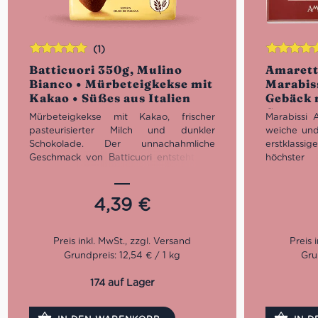
(1)
Bewertet
Bewertet
Batticuori 350g, Mulino
Amarett
mit
5.00
von
mit
5.00
vo
Bianco • Mürbeteigkekse mit
Marabis
5
5
Kakao • Süßes aus Italien
Gebäck 
Cappucc
Mürbeteigkekse mit Kakao, frischer
Marabissi 
Süßes au
pasteurisierter Milch und dunkler
weiche und
Schokolade. Der unnachahmliche
erstklassi
Geschmack von Batticuori entsteht aus
höchste
der Kombination von Kakao und dunkler
Cappuccino
Schokolade. Ihr krümeliger, herzförmiger
Gebäck w
Teig macht sie perfekt zum Dippen!
Marabissi
4,39
€
Ideal für ein süßes Erwachen.
D
ie
Handarbeit 
unumstrittenen Macine Mulino Bianco
Alles began
Kekse mit 100% italienischen Eiern sind
Stadt mit
ideal zum Espresso, Kaffee, Latte
Chiancian
Grundpreis: 12,54 € / 1 kg
Gru
Macchiato, Cappuccino in einem
Marabissi
italienischen Frühstück, sowie auch als
Eröffnung
174 auf Lager
kleines Gebäck für zwischendurch.
Kreation 
Dieser