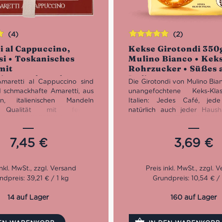
(4)
(2)
Bewertet
i al Cappuccino,
Kekse Girotondi 350
n
mit
5.00
von
si • Toskanisches
Mulino Bianco • Kek
5
mit
Rohrzucker • Süßes 
inogeschmack •
Italien
Amaretti al Cappuccino sind
Die Girotondi von Mulino Bia
s Italien
 schmackhafte Amaretti, aus
unangefochtene Keks-Kla
gen, italienischen Mandeln
Italien: Jedes Café, je
r Qualität mit feinem
natürlich auch jeder Hausha
geschmack. Das italienische
den Macine ausgestattet. 
ird wie früher von den
ist entweder noch ungeö
 Konditoren in liebevoller
bereits leer. Einen halben Z
7,45
€
3,69
€
hergestellt.
es nicht, denn diese Ke
n in der kleinen toskanischen
verschlungen wie nichts. Sie
 dem zauberhaften Namen
durch ihren schokoladi
o. Hier machte 1948 Jola
Geschmack und eignen sich
ndpreis: 39,21 € / 1 kg
Grundpreis: 10,54 € / 
 ihre Bäckerei auf. Zur
Espresso und Kaffee sowi
 stellte sie ihre neueste
kleines Gebäck für zwischend
14 auf Lager
160 auf Lager
vor: Die Torta Chianciano.
 Kuchen wurde zum