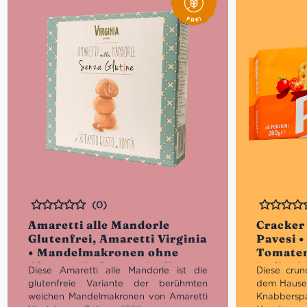
(0)
Bewertet
Bewertet
Amaretti alle Mandorle
Cracker
Glutenfrei, Amaretti Virginia
Pavesi 
• Mandelmakronen ohne
Tomaten
Gluten • Süßes aus Italien
Italieni
Diese Amaretti alle Mandorle ist die
Diese crun
glutenfreie Variante der berühmten
dem Hause 
weichen Mandelmakronen von Amaretti
Knabbersp