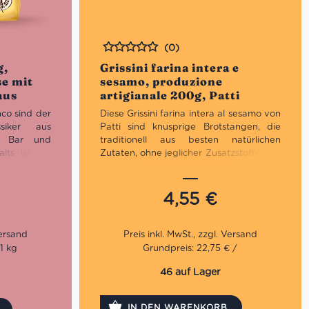
(0)
Bewertet
g,
Grissini farina intera e
se mit
sesamo, produzione
aus
artigianale 200g, Patti
nco sind der
Diese Grissini farina intera al sesamo von
ssiker aus
Patti sind knusprige Brotstangen, die
de Bar und
traditionell aus besten natürlichen
lts ist mit
Zutaten, ohne jeglicher Zusatzstoffe und
Die Packung
Konservierungsstoffe, sowie langer
ffnet oder
Ruhezeiten im Piemont hergstellt
ustand gibt
werden. Das besondere an dieser
4,55
€
kse werden
Variante ist das Varvello-Vollmehl,
 überzeugen
welches ein einzigartiges und
g-nussigen
hochwertiges Mehl ist. Die Grissini sind
 ideal zum
ein wahres Geschmackserlebnis, umhüllt
1 kg
Grundpreis: 22,75 € /
e auch als
von Sesam.
urch.
46 auf Lager
Praktischer Snack für unterwegs
Ideal zu Vorpeisen
IN DEN WARENKORB