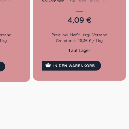
htfleisch,
Vollkornmehl. Sie sind ideal für ein
beteigblüte.
schokoladiges Frühstück mit Milchkaffee,
für einen
zur nachmittäglichen Kaffeepause oder
.
einfach als süßen Snack zwischendurch.
4,09
€
Geeigent für eine glutenfreie Ernährung
und Sprue oder für die jenigen, die sich
gluten- und laktosefrei ernähren wollen.
1 kg
Grundpreis: 16,36 € / 1 kg
1 auf Lager
IN DEN WARENKORB