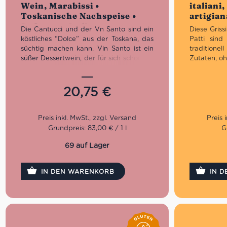
Wein, Marabissi •
italiani
Toskanische Nachspeise •
artigian
Süßes aus Italien
Die Cantucci und der Vn Santo sind ein
Diese Griss
köstliches “Dolce” aus der Toskana, das
Patti
sind
süchtig machen kann. Vin Santo ist ein
tradition
süßer Dessertwein, der für sich schon ein
Zutaten, oh
Gaumenschmaus ist. Aber erst mit den
Konservie
harten Cantuccini (Mandelplätzchen)
Ruhezeite
wird es zu einer traditionellen
werden. 
20,75
€
Delikatesse. Ideal auch als Geschenk.
Variante is
Getreid
Geschmack
vervolständ
Grundpreis: 83,00 € / 1 l
G
Prakt
69 auf Lager
Ideal
Für d
IN DEN WARENKORB
IN 