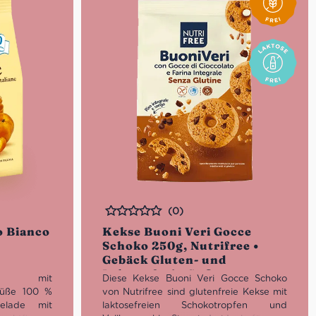
(0)
Bewertet
 Bianco
Kekse Buoni Veri Gocce
Schoko 250g, Nutrifree •
Gebäck Gluten- und
Laktosefrei • Süßes aus
se mit
Diese Kekse Buoni Veri Gocce Schoko
Italien
süße 100 %
von Nutrifree sind glutenfreie Kekse mit
melade mit
laktosefreien Schokotropfen und