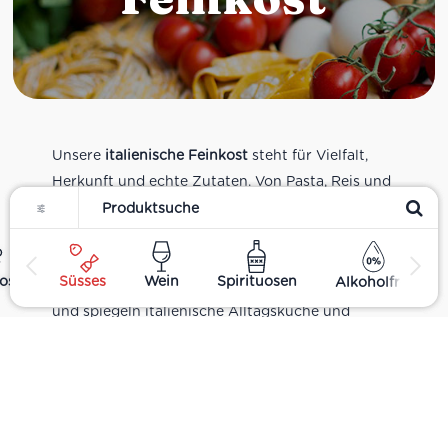
Unsere
italienische Feinkost
steht für Vielfalt,
Herkunft und echte Zutaten. Von Pasta, Reis und
Filter
Tomatensaucen über Olivenöl, Antipasti und
Pesto bis zu Balsamico und Spezialitäten aus
verschiedenen Regionen Italiens. Alle Produkte
ost
Süsses
Wein
Spirituosen
Alkoholfrei
sind Teil unseres realen Supermarkt-Sortiments
und spiegeln italienische Alltagsküche und
Tradition wider. Italienische Feinkost online
kaufen.