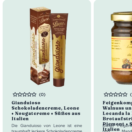
(0)
Bewertet
Bewertet
Gianduioso
Feigenkomp
Schokoladencreme, Leone
Walnuss un
• Nougatcreme • Süßes aus
Locanda la 
Italien
Brotaufstr
Piemont • 
Die Gianduioso von Leone ist eine
Dieser Feigen
Italien
traumhaft leckere Schokoladencreme
und Mand