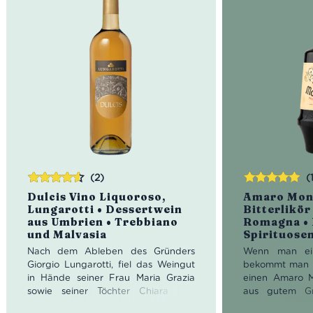
(2)
(
Bewertet
Bewertet
Dulcis Vino Liquoroso,
Amaro Mon
mit
4.50
mit
5.00
von
Lungarotti • Dessertwein
Bitterlikör
von 5
5
aus Umbrien • Trebbiano
Romagna • 
und Malvasia
Spirituose
Nach dem Ableben des Gründers
Wenn man ein
Giorgio Lungarotti, fiel das Weingut
bekommt man i
in Hände seiner Frau Maria Grazia
einen Amaro 
sowie seiner Töchter Chiara und
aus gutem Gr
Teresa. Die Töchter übernahmen die
dieser Kräut