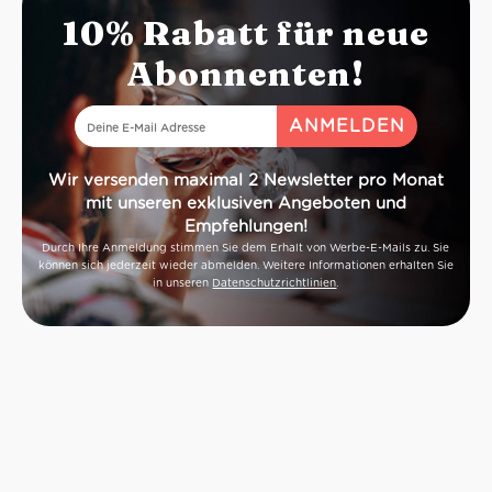
10% Rabatt für neue
Abonnenten!
Wir versenden maximal 2 Newsletter pro Monat
mit unseren exklusiven Angeboten und
Empfehlungen!
Durch Ihre Anmeldung stimmen Sie dem Erhalt von Werbe-E-Mails zu. Sie
können sich jederzeit wieder abmelden. Weitere Informationen erhalten Sie
in unseren
Datenschutzrichtlinien
.