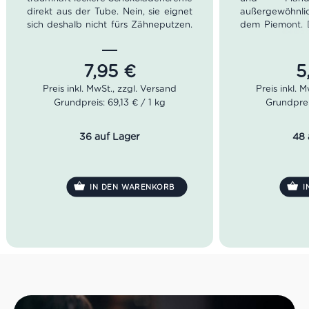
direkt aus der Tube. Nein, sie eignet
außergewöhnli
sich deshalb nicht fürs Zähneputzen.
dem Piemont. 
Aber auf dem Sonntagsbrötchen ist
Posta dient sei
sie unwiderstehlich. Pro Tipp: Bei
als Hotel u
Zimmertemperatur lässt sich die
gutbetuchte 
7,95
€
5
Gianduioso am besten verstreichen.
vielen Genera
Familie Genov
Grundpreis: 69,13 € / 1 kg
Grundprei
vorzüglichen
kreierten Del
Regeln der 
36 auf Lager
48 
reisenden Gäs
mit adäquate
begann die Fa
Leckereien i
IN DEN WARENKORB
I
verpacken.