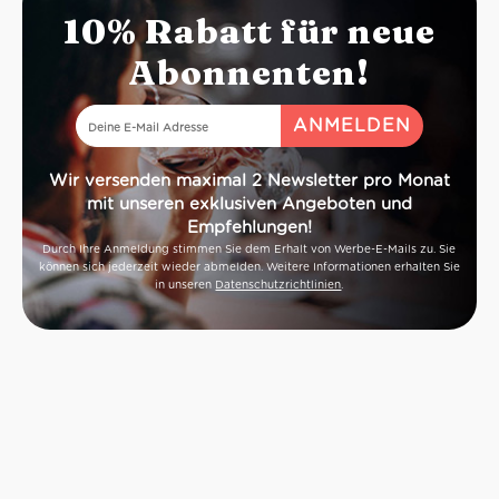
10% Rabatt für neue
Abonnenten!
Wir versenden maximal 2 Newsletter pro Monat
mit unseren exklusiven Angeboten und
Empfehlungen!
Durch Ihre Anmeldung stimmen Sie dem Erhalt von Werbe-E-Mails zu. Sie
können sich jederzeit wieder abmelden. Weitere Informationen erhalten Sie
in unseren
Datenschutzrichtlinien
.