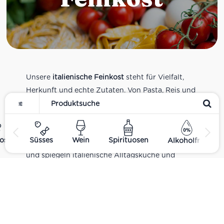
Unsere
italienische Feinkost
steht für Vielfalt,
Herkunft und echte Zutaten. Von Pasta, Reis und
Tomatensaucen über Olivenöl, Antipasti und
Pesto bis zu Balsamico und Spezialitäten aus
verschiedenen Regionen Italiens. Alle Produkte
ost
Süsses
Wein
Spirituosen
Alkoholfrei
sind Teil unseres realen Supermarkt-Sortiments
und spiegeln italienische Alltagsküche und
Tradition wider. Italienische Feinkost online
kaufen.