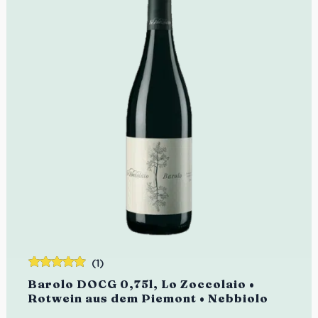
(1)
Bewertet
Barolo DOCG 0,75l, Lo Zoccolaio •
mit
5.00
von
Rotwein aus dem Piemont • Nebbiolo
5