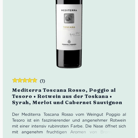
(1)
Bewertet
Mediterra Toscana Rosso, Poggio al
mit
5.00
von
Tesoro • Rotwein aus der Toskana •
5
Syrah, Merlot und Cabernet Sauvignon
Der Mediterra Toscana Rosso vom Weingut Poggio al
Tesoro ist ein faszinierender und angenehmer Rotwein
mit einer intensiv rubinroten Farbe. Die Nase öffnet sich
mit angenehm fruchtigen Aromen von Brombeeren,
Pflaumen und Kirschen, angereichert mit würzigen