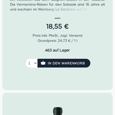
Die Vermentino-Reben für den Solosole sind 16 Jahre alt
und wachsen im Weinberg Le Sondraie auf 25m Höhe im
Boden mit Sand, Kies und Ton. Die Trauben werden von
Hand geerntet und nach sorgfältiger Auswahl und
sanfter Pressung in Edelstahltanks ohne malolaktische
18,55
€
Gärung vergoren. Der Wein reift dann eine Zeit lang in
den Tanks auf Feinhefe, gefolgt von einem Monat in der
Flasche, bevor er auf den Markt gebracht wird.
Grundpreis: 24,73 € / 1 l
Eigenschaften vom Solosole Vermentino Bolgheri:
463 auf Lager
Farbe:
Hellgold mit grünem Schimmer
Geruch:
Feuerstein, Aprikosen, Mirabellen, Orangen
und Quitte
IN DEN WARENKORB
Geschmack:
Saftig, mineralisch, würzig,
feinaromatisch, mit vielen gelben Früchten, vegetalen
Noten und feinschmelzigem Abgang
Speisenempfehlung:
Schalentieren und Sushi
Serviertemperatur:
10-12 °C
Idealer Versandkarton: 21 Flaschen