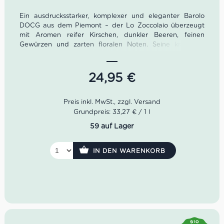
Ein ausdrucksstarker, komplexer und eleganter Barolo
DOCG aus dem Piemont – der Lo Zoccolaio überzeugt
mit Aromen reifer Kirschen, dunkler Beeren, feinen
Gewürzen und zarten floralen Noten. Seine kraftvolle
Struktur und samtigen Tannine machen ihn zum idealen
Begleiter für Wildgerichte, Rinderbraten oder gereiften
Käse. Ein Wein für besondere Momente und echte
24,95
€
Barolo-Liebhaber.
Produktdetails
Weintyp: Rotwein, trocken
Grundpreis: 33,27 € / 1 l
Rebsorte: 100% Nebbiolo
59 auf Lager
Herkunft: Piemont, Italien
Ausbau: Barrique-Fass
Alkoholgehalt: ca. 14% vol.
IN DEN WARENKORB
Inhalt: 0,75 Liter
Lagerpotenzial: 10+ Jahre