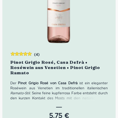
(4)
Bewertet
Pinot Grigio Rosé, Casa Defrà •
mit
5.00
von
Roséwein aus Venetien • Pinot Grigio
5
Ramato
Der
Pinot Grigio Rosé von Casa Defrà
ist ein eleganter
Roséwein aus Venetien im traditionellen italienischen
Ramato-Stil
. Seine feine kupferrosa Farbe entsteht durch
den kurzen Kontakt des Mosts mit den natürlich leicht
rötlichen Schalen der Pinot-Grigio-Traube. Im Bouquet
entfalten sich frische Aromen von Erdbeeren, Himbeeren,
rosa Grapefruit und feinen Blütennoten. Am Gaumen
5,75
€