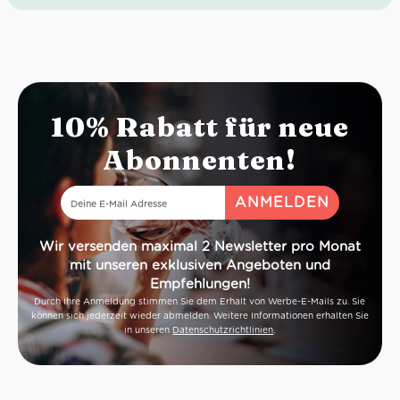
10% Rabatt für neue
Abonnenten!
Wir versenden maximal 2 Newsletter pro Monat
mit unseren exklusiven Angeboten und
Empfehlungen!
Durch Ihre Anmeldung stimmen Sie dem Erhalt von Werbe-E-Mails zu. Sie
können sich jederzeit wieder abmelden. Weitere Informationen erhalten Sie
in unseren
Datenschutzrichtlinien
.