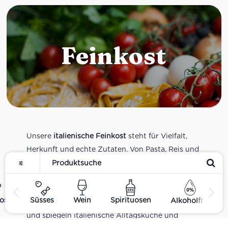
Feinkost
Unsere
italienische Feinkost
steht für Vielfalt,
Herkunft und echte Zutaten. Von Pasta, Reis und
Tomatensaucen über Olivenöl, Antipasti und
Pesto bis zu Balsamico und Spezialitäten aus
verschiedenen Regionen Italiens. Alle Produkte
ost
Süsses
Wein
Spirituosen
Alkoholfrei
sind Teil unseres realen Supermarkt-Sortiments
und spiegeln italienische Alltagsküche und