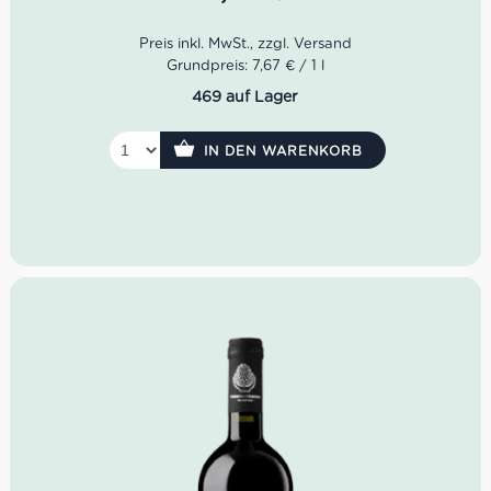
wirkt dieser italienische Rosé angenehm frisch, weich und
harmonisch mit lebendiger Fruchtigkeit und eleganter
Mineralität. Perfekt als Aperitif, zu Antipasti, Fisch,
Meeresfrüchten, sommerlicher Pasta oder mediterranen
Grundpreis: 7,67 € / 1 l
Gerichten. Casa Defrà verbindet mit diesem Pinot Grigio
469 auf Lager
Rosé die moderne Frische Venetiens mit der langen
Weintradition Norditaliens.
IN DEN WARENKORB
Farbe:
zartes Kupferrosa bis Lachsrosa
Geruch:
Erdbeeren, Himbeeren, rosa Grapefruit,
Blüten
Geschmack:
frisch, fruchtig, weich, elegant
Rebsorte:
Pinot Grigio
Region:
Venetien, Italien
Idealer Versandkarton:
21 Flaschen