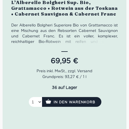
Bewertet
L’Alberello Bolgheri Sup. Bio,
Grattamacco • Rotwein aus der Toskana
• Cabernet Sauvignon & Cabernet Franc
Der Alberello Bolgheri Superiore Bio von Grattamacco ist
eine Mischung aus den Rebsorten Cabernet Sauvignon
und Cabernet Franc. Es ist ein voller, komplexer,
reichhaltiger Bio-Rotwein mit reifen und seidigen
Tanninen.
Farbe: Dunkles Rubinrot.
69,95
€
Geruch: Intensive Noten kleiner roter Früchte mit
Anklängen von Leder und Kaffee.
Geschmack: Vielseitig und charaktervoll.
Grundpreis: 93,27 € / 1 l
Ideale Versandverpackung: 21 Flasche
36 auf Lager
IN DEN WARENKORB