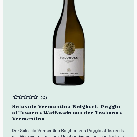
(0)
Bewertet
Solosole Vermentino Bolgheri, Poggio
al Tesoro • Weißwein aus der Toskana •
Vermentino
Der Solosole Vermentino Bolgheri von Poggio al Tesoro ist
ein Weißwein aus dem Bolgheri-Gebiet in der Toskana.