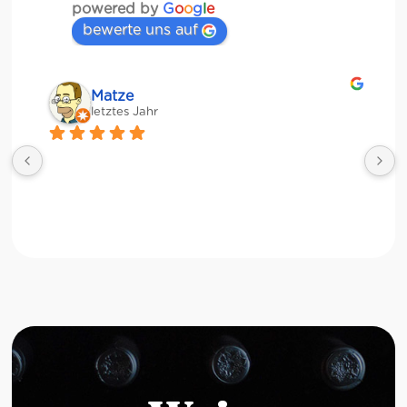
powered by
G
o
o
g
l
e
bewerte uns auf
Matze
letztes Jahr