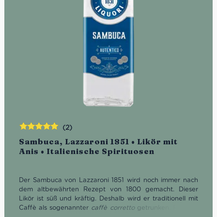
(2)
Bewertet
Sambuca, Lazzaroni 1851 • Likör mit
mit
5.00
von
Anis • Italienische Spirituosen
5
Der Sambuca von Lazzaroni 1851 wird noch immer nach
dem altbewährten Rezept von 1800 gemacht. Dieser
Likör ist süß und kräftig. Deshalb wird er traditionell mit
Caffè als sogenannter
caffè corretto
getrunken. Für alle,
die unbedingt mehr brauchen: Man nehme 45 ml