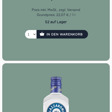
Grundpreis: 22,07 € / 1 l
52 auf Lager
IN DEN WARENKORB