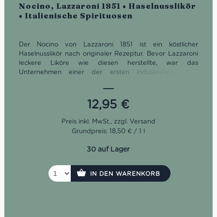
Bewertet
Nocino, Lazzaroni 1851 • Haselnusslikör
• Italienische Spirituosen
Der Nocino von Lazzaroni 1851 ist ein köstlicher
Haselnusslikör nach originaler Rezeptur. Bevor Lazzaroni
leckere Liköre wie diesen herstellte, war das
Unternehmen einer der ersten industriellen Keks-
Hersteller in Italien. 1851 kam es zur Aufspaltung, da der
damals neu eingeführte Amaretto einfach zu erfolgreich
war.
12,95
€
Grundpreis: 18,50 € / 1 l
30 auf Lager
IN DEN WARENKORB