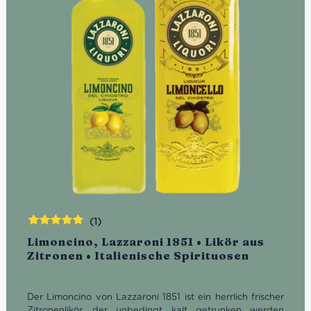
(1)
Bewertet
Limoncino, Lazzaroni 1851 • Likör aus
mit
5.00
von
Zitronen • Italienische Spirituosen
5
Der Limoncino von Lazzaroni 1851 ist ein herrlich frischer
Zitronenlikör, der unbedingt kalt getrunken werden