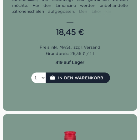
möchte. Für den Limoncino werden unbehandelte
Zitronenschalen aufgegossen. Den Likör kann man
flexibel als Aperitif, Digestif oder Zutat für Cocktails
hernehmen.
18,45
€
Grundpreis: 26,36 € / 1 l
419 auf Lager
IN DEN WARENKORB