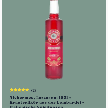
(2)
Bewertet
Alchermes, Lazzaroni 1851 •
mit
5.00
von
Kräuterlikör aus der Lombardei •
5
Italienische Spirituosen