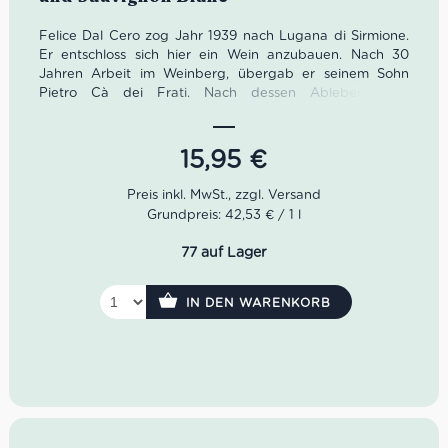
Felice Dal Cero zog Jahr 1939 nach Lugana di Sirmione.
Er entschloss sich hier ein Wein anzubauen. Nach 30
Jahren Arbeit im Weinberg, übergab er seinem Sohn
Pietro Cà dei Frati. Nach dessen Ableben 2012
übernahmen seine Frau Santa Rosa sowie die Kinder
Igino, Gian Franco und Anna Maria das Weingut. Heute
ist Cà dei Frati das Synonym für den berühmten Lugana.
15,95
€
Der Tre Filer von Cà dei Frati ist ein wahrer Charakter.
Seine Farbe glänzt im Glas golden bis strohgelb. Dazu
verzaubert er mit Duftaromen wie getrocknete Früchte,
Grundpreis: 42,53 € / 1 l
Salbei als auch Honig. Am Gaumen zeigt sich sehr
fruchtig. Das Spiel der Säure und der Süße ist wunderbar
77 auf Lager
emotional.
Farbe:
goldenes Strohgelb
IN DEN WARENKORB
Geruch:
getrocknete Früchte, Salbei, Honig
Geschmack:
fruchtig, Süße und Säure gut
ausbalanciert
Idealer Versandkarton: 21 Flaschen