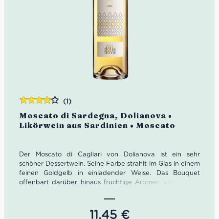
(1)
Bewertet
Moscato di Sardegna, Dolianova •
mit
4.00
Likörwein aus Sardinien • Moscato
von 5
Der Moscato di Cagliari von Dolianova ist ein sehr
schöner Dessertwein. Seine Farbe strahlt im Glas in einem
feinen Goldgelb in einladender Weise. Das Bouquet
offenbart darüber hinaus fruchtige Aromen von Vanille,
Orangenschale als auch reifer Melone.
Farbe: Goldgelb
Geruch: Vanille, Orangenschale, Melone
11,45
€