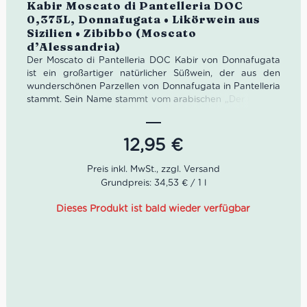
Bewertet
Kabir Moscato di Pantelleria DOC
0,375L, Donnafugata • Likörwein aus
Sizilien • Zibibbo (Moscato
d’Alessandria)
Der Moscato di Pantelleria DOC Kabir von Donnafugata
ist ein großartiger natürlicher Süßwein, der aus den
wunderschönen Parzellen von Donnafugata in Pantelleria
stammt. Sein Name stammt vom arabischen „Der Große“,
den er wegen der Breite und Erhabenheit seiner Aromen
bekommen hat. Das Etikett spricht die Stimme der Insel:
Es bringt die Farben, die Frische und den aromatischen
12,95
€
Reichtum von Zibibbo zum Ausdruck. Ein Etikett, das die
heroische Seele des Weinbaus auf einer von Wind und
Wellen gepeitschten Insel hervorruft.
Grundpreis: 34,53 € / 1 l
Eigenschaften vom Kabir
Dieses Produkt ist bald wieder verfügbar
Moscato di Pantelleria:
Farbe:
Strohgelb mit goldenen Nuancen.
Geruch:
Fruchtige Noten von Zitrusfrüchten und
weißer Melone sowie zarte blumige Anklänge von
Orangenblüten und weißer Rose mit Nuancen
aromatischer Kräuter.