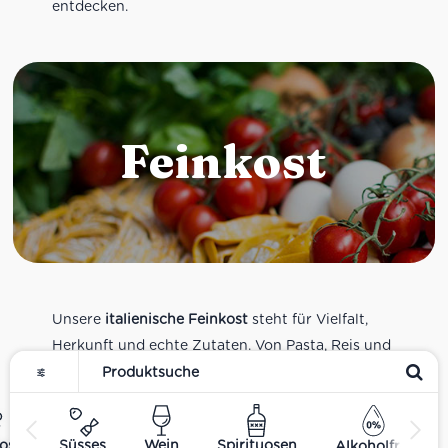
entdecken.
Feinkost
Unsere
italienische Feinkost
steht für Vielfalt,
Herkunft und echte Zutaten. Von Pasta, Reis und
Tomatensaucen über Olivenöl, Antipasti und
Pesto bis zu Balsamico und Spezialitäten aus
verschiedenen Regionen Italiens. Alle Produkte
ost
Süsses
Wein
Spirituosen
Alkoholfrei