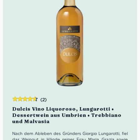
(2)
Bewertet
Dulcis Vino Liquoroso, Lungarotti •
mit
4.50
Dessertwein aus Umbrien • Trebbiano
von 5
und Malvasia
Nach dem Ableben des Gründers Giorgio Lungarotti, fiel
das Weingut in Hände seiner Frau Maria Grazia sowie