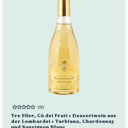
(0)
Bewertet
Tre Filer, Cà dei Frati • Dessertwein aus
der Lombardei • Turbiana, Chardonnay
und Sauvignon Blanc