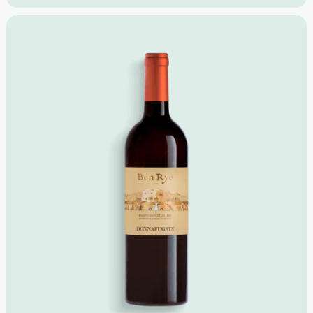
Geschmack:
Frisch und rein, geprägt von einer
zarten Süße und einer schönen Nachhaltigkeit.
Speisenempfehlung
: Am Ende einer Mahlzeit zu
leckerem Käse, Obstsalat, Obstkuchen und
gebackenen Desserts.
Serviertemperatur:
12/14 °C
Idealer Versandkarton: 21 Flaschen.