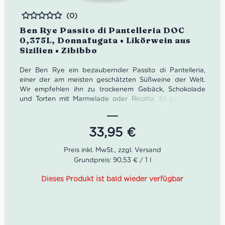
(0)
Bewertet
Ben Rye Passito di Pantelleria DOC
0,375L, Donnafugata • Likörwein aus
Sizilien • Zibibbo
Der Ben Rye ein bezaubernder Passito di Pantelleria,
einer der am meisten geschätzten Süßweine der Welt.
Wir empfehlen ihn zu trockenem Gebäck, Schokolade
und Torten mit Marmelade oder Ricotta. Er passt aber
auch ideal gepaart mit Blauschimmelkäse und
Gänseleber oder allein als Meditationswein.
33,95
€
Eigenschaften vom Ben Rye
Passito di Pantelleria:
Grundpreis: 90,53 € / 1 l
Farbe:
Gold mit hellen Bernsteinreflexen.
Dieses Produkt ist bald wieder verfügbar
Geruch:
Intensiv mit fruchtigen Noten von Aprikose,
gelbem Pfirsich und kandierter Orangenschale,
tropischen Noten von Mango und Papaya, gefolgt von
einem Hauch mediterraner Macchia.
Geschmack:
Intensiv und anhaltend, mit einer