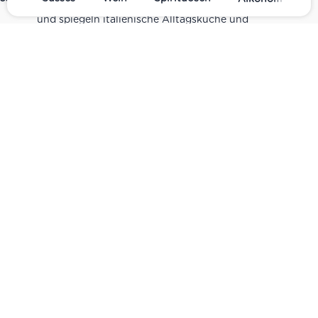
sind Teil unseres realen Supermarkt-Sortiments
und spiegeln italienische Alltagsküche und
Tradition wider. Italienische Feinkost online
kaufen.
Catering
Das
italienische Catering
von Centro Italia
verbindet frische Zubereitung mit originalen
Zutaten. Von Panini und Antipasti über Käse-