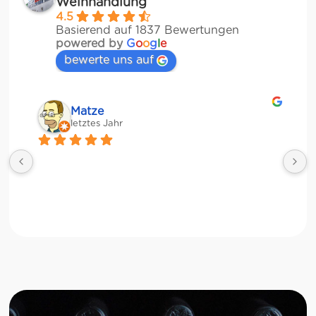
Weinhandlung
4.5
Basierend auf 1837 Bewertungen
powered by
G
o
o
g
l
e
bewerte uns auf
Matze
letztes Jahr