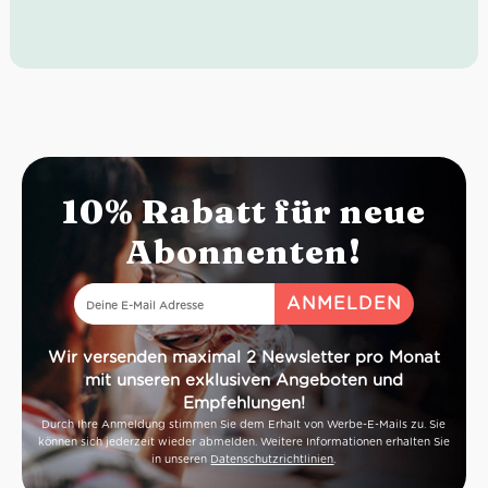
außergewöhnlichen Balance zwischen Frische und
Süße.
Speisenempfehlung
: Perfekt zu trockenem Gebäck,
Schokolade und Torten mit Marmelade oder Ricotta.
Serviertemperatur:
14 °C
Idealer Versandkarton: 21 Flaschen
10% Rabatt für neue
Abonnenten!
Wir versenden maximal 2 Newsletter pro Monat
mit unseren exklusiven Angeboten und
Empfehlungen!
Durch Ihre Anmeldung stimmen Sie dem Erhalt von Werbe-E-Mails zu. Sie
können sich jederzeit wieder abmelden. Weitere Informationen erhalten Sie
in unseren
Datenschutzrichtlinien
.