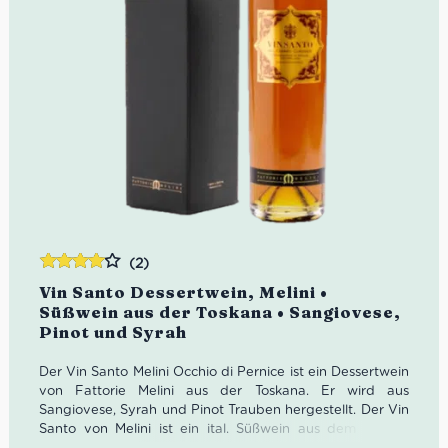
(2)
Bewertet
Vin Santo Dessertwein, Melini •
mit
4.00
Süßwein aus der Toskana • Sangiovese,
von 5
Pinot und Syrah
Der Vin Santo Melini Occhio di Pernice ist ein Dessertwein
von Fattorie Melini aus der Toskana. Er wird aus
Sangiovese, Syrah und Pinot Trauben hergestellt. Der Vin
Santo von Melini ist ein ital. Süßwein aus dem Chianti
Classico und ist ein Wein der für Begrüßung und Familie