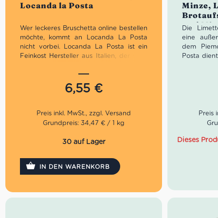
Locanda la Posta
Minze, L
5
Brotauf
und Min
Wer leckeres Bruschetta online bestellen
Die Limet
Italien
möchte, kommt an Locanda La Posta
eine außer
nicht vorbei. Locanda La Posta ist ein
dem Piemo
Feinkost Hersteller aus Italien, der viele
Posta dient
originale Spezialitäten in Premium
Hotel und 
Varianten anbietet. Die Bruschetta
Durchreise
Mediterranea überzeugt mit
verwöhnt 
6,55
€
erstklassigen Zutaten: Grüne Bohnen,
Gäste mit
Sellerie, extra natives Olivenöl, Oliven,
selbst krei
Sardellen, Knoblauch, Petersilie, Salz und
Regeln der
Peperoni. Alles in allem ganz fein
Gäste genü
Grundpreis: 34,47 € / 1 kg
Gru
abgestimmt und attraktiv präsentiert.
Qualität 
Als Brotaufstrich zergeht diese
Genovesio 
Dieses Prod
30 auf Lager
Bruschetta Creme genüsslich auf der
haltbar ve
Zunge.
IN DEN WARENKORB