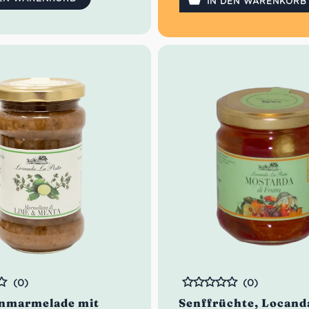
IN DEN WARENKORB
(0)
(0)
Bewertet
nmarmelade mit
Senffrüchte, Locanda