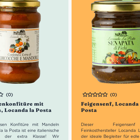
(0)
(0)
Bewertet
enkonfitüre mit
Feigensenf, Locanda
, Locanda la Posta
Posta
osen Konfitüre mit Mandeln
Dieser Feigense
 la Posta ist eine italienische
Feinkosthersteller Locanda L
e der extra Klasse! Wir
der ideale Begleiter für edle 