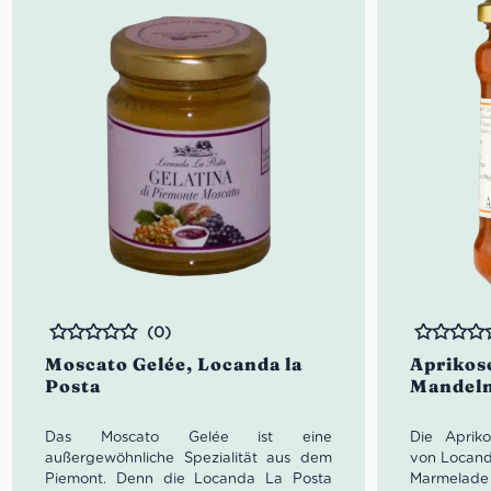
(0)
Bewertet
Bewertet
Moscato Gelée, Locanda la
Aprikos
Posta
Mandeln
Das Moscato Gelée ist eine
Die Aprik
außergewöhnliche Spezialität aus dem
von Locanda
Piemont. Denn die Locanda La Posta
Marmelad