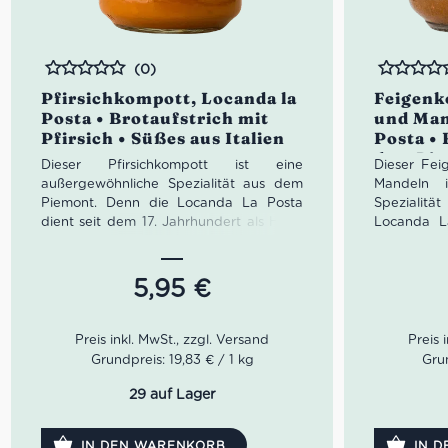
(0)
Bewertet
Bewertet
Pfirsichkompott, Locanda la
Feigenk
Posta • Brotaufstrich mit
und Man
Pfirsich • Süßes aus Italien
Posta • 
dem Pie
Dieser Pfirsichkompott ist eine
Dieser Fei
Italien
außergewöhnliche Spezialität aus dem
Mandeln i
Piemont. Denn die Locanda La Posta
Spezialitä
dient seit dem 17. Jahrhundert als Hotel
Locanda L
und Raststätte für gutbetuchte
Jahrhundert
Durchreisende. Seit vielen Generationen
gutbetucht
verwöhnt die Familie Genovesio ihre
Generatio
5,95
€
Gäste mit vorzüglichen Speisen und
Genovesio 
selbst kreierten Delikatessen nach allen
Speisen
Regeln der Kunst. Damit die reisenden
Delikates
Gäste genügend Proviant mit adäquater
Kunst. Da
Grundpreis: 19,83 € / 1 kg
Grun
Qualität hatten, begann die Familie
genügend
Genovesio ihre Leckereien in Gläser zu
Qualität 
29 auf Lager
haltbar verpacken.
Genovesio 
haltbar ve
IN DEN WARENKORB
IN 