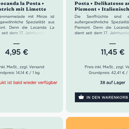
ocanda la Posta •
Posta • Delikatesse 
strich mit Limette
Piemont • Italienisc
ze • Süßes aus
Feinkost
tenmarmelade mit Minze ist
Die Senffrüchte sind 
gewöhnliche Spezialität aus
außergewöhnliche Speziali
nt. Denn die Locanda La
Piemont. Denn die Locand
 seit dem 17. Jahrhundert als
dient seit dem 17. Jahrhunde
Raststätte für gutbetuchte
und Raststätte für gu
nde. Seit vielen Generationen
Durchreisende. Seit vielen G
die Familie Genovesio ihre
verwöhnt die Familie Geno
4,95
€
11,45
€
 vorzüglichen Speisen und
Gäste mit vorzüglichen S
erten Delikatessen nach allen
selbst kreierten Delikatesse
 Kunst. Damit die reisenden
Regeln der Kunst. Damit di
gend Proviant mit adäquater
Gäste genügend Proviant mi
ndpreis: 14,14 € / 1 kg
Grundpreis: 42,41 € / 
hatten, begann die Familie
Qualität hatten, begann d
ihre Leckereien in Gläser zu
Genovesio ihre Leckereien i
ukt ist bald wieder verfügbar
38 auf Lager
rpacken.
haltbar verpacken.
IN DEN WARENKORB
passt zu frischem Aufsch
passt zu allen Käsesorte
ein Muss für jeden Geni