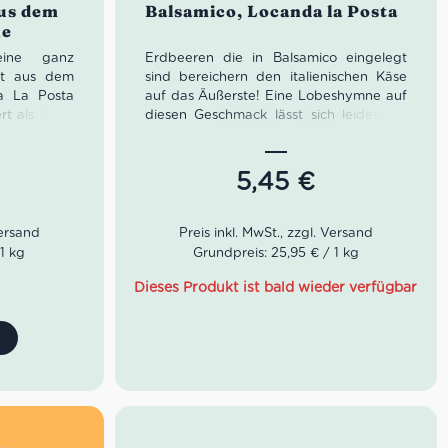
aus dem
Balsamico, Locanda la Posta
he
eine ganz
Erdbeeren die in Balsamico eingelegt
tät aus dem
sind bereichern den italienischen Käse
a La Posta
auf das Äußerste! Eine Lobeshymne auf
rt als Hotel
diesen Geschmack lässt sich leider nur
tbetuchte
auf italienisch abhalten. Stell’ dir vor, du
enerationen
hast einen fantastischen, drei Jahre
vesio ihre
alten Parmiggiano Reggiano auf den
5,45
€
peisen und
Teller angerichtet und möchtest jetzt
n nach allen
nochmal das nonplusultra. Genau dann
e reisenden
entscheide dich für diese Feinkostperle.
t adäquater
1 kg
Grundpreis: 25,95 € / 1 kg
ie Familie
n Gläser zu
Dieses Produkt ist bald wieder verfügbar
nitt
n
eßer