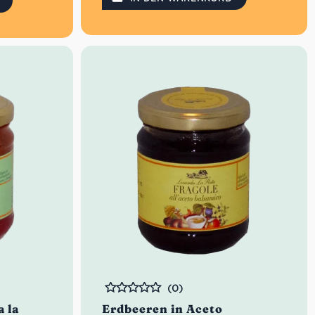
Ideal als Vorspeise und Aperitiv
Verfeinert Deine Gerichte
(0)
Bewertet
 la
Erdbeeren in Aceto