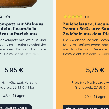
(0)
(1)
Bewertet
ompott mit Walnuss
Zwiebelsauce, Locan
mit
5.00
von
deln, Locanda la
Posta • Süßsaure Sa
5
Brotaufstrich aus
Zwiebeln aus dem Pi
mont • Süßes aus
Italienische Feinkos
genkompott mit Walnuss und
Die Zwiebelsauce von Locan
st eine außergewöhnliche
ist eine außergewöhnliche 
t aus dem Piemont. Denn die
aus dem Piemont. Denn die
a Posta dient seit dem 17.
Posta dient seit dem 17. Jah
 als Hotel und Raststätte für
Hotel und Raststätte für 
e Durchreisende. Seit vielen
Durchreisende. Seit vielen G
nen verwöhnt die Familie
verwöhnt die Familie Geno
5,95
€
5,75
€
ihre Gäste mit vorzüglichen
Gäste mit vorzüglichen S
 und selbst kreierten
selbst kreierten Delikatesse
sen nach allen Regeln der
Regeln der Kunst. Damit di
mit die reisenden Gäste
Gäste genügend Proviant mi
dpreis: 28,33 € / 1 kg
Grundpreis: 27,38 € / 
 Proviant mit adäquater
Qualität hatten, begann d
hatten, begann die Familie
Genovesio ihre Leckereien i
48 auf Lager
29 auf Lager
ihre Leckereien in Gläser zu
haltbar verpacken.
rpacken.
DEN WARENKORB