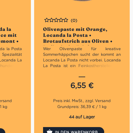
(0)
Bewertet
da la
Olivenpaste mit Orange,
uce mit
Locanda la Posta •
emont •
Brotaufstrich aus Oliven •
t
Italienische Feinkost
da la Posta
Wer Olivenpaste für kreative
Spezialität
Sommerhäppchen sucht der kommt an
 Locanda La
Locanda La Posta nicht vorbei. Locanda
rhundert als
La Posta ist ein Feinkosthersteller aus
gutbetuchte
Norditalien, der ausgezeichnete
enerationen
Spezialitäten in Premium Varianten
vesio ihre
anbietet. Diese Olivenpaste mit
6,55
€
peisen und
Orangenschalen ist ein gelungener Twist
n nach allen
und trumpft mit vielen sehr gut
e reisenden
ausgesuchten Zutaten auf! Auf
t adäquater
geröstetes Brot gestrichen zergeht diese
1 kg
Grundpreis: 36,39 € / 1 kg
ie Familie
Variante förmlich auf der Zunge.
n Gläser zu
44 auf Lager
Für Vegetarier geeignet
IN DEN WARENKORB