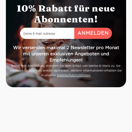
10% Rabatt für neue
Abonnenten!
Wir versenden maximal 2 Newsletter pro Monat
mit unseren exklusiven Angeboten und
Empfehlungen!
Durch Ihre Anmeldung stimmen Sie dem Erhalt von Werbe-E-Mails zu. Sie
können sich jederzeit wieder abmelden. Weitere Informationen erhalten Sie
in unseren
Datenschutzrichtlinien
.