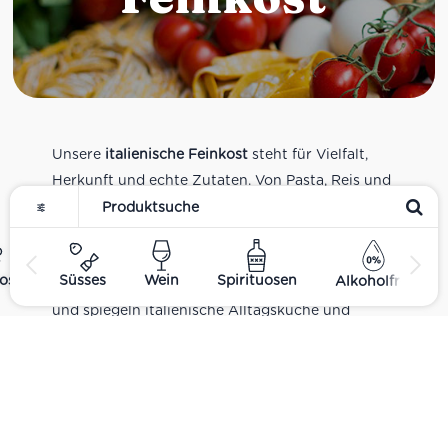
Unsere
italienische Feinkost
steht für Vielfalt,
Herkunft und echte Zutaten. Von Pasta, Reis und
Tomatensaucen über Olivenöl, Antipasti und
Pesto bis zu Balsamico und Spezialitäten aus
verschiedenen Regionen Italiens. Alle Produkte
ost
Süsses
Wein
Spirituosen
Alkoholfrei
sind Teil unseres realen Supermarkt-Sortiments
und spiegeln italienische Alltagsküche und
Tradition wider. Italienische Feinkost online
kaufen.