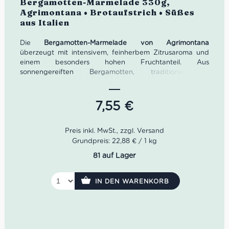
Bergamotten-Marmelade 330g,
mit
5.00
von
Agrimontana • Brotaufstrich • Süßes
5
aus Italien
Die
Bergamotten-Marmelade von Agrimontana
überzeugt mit intensivem, feinherbem Zitrusaroma und
einem besonders hohen Fruchtanteil. Aus
sonnengereiften Bergamotten, traditionell im
Kupferkessel gekocht und ganz ohne Zusatzstoffe – ein
echter Genuss für Feinschmecker und Liebhaber
mediterraner Aromen.
7,55
€
Grundpreis: 22,88 € / 1 kg
81 auf Lager
IN DEN WARENKORB