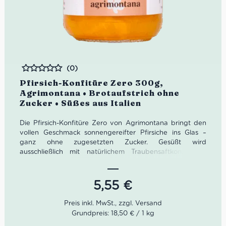
(0)
Bewertet
Pfirsich-Konfitüre Zero 300g,
Agrimontana • Brotaufstrich ohne
Zucker • Süßes aus Italien
Die Pfirsich-Konfitüre Zero von Agrimontana bringt den
vollen Geschmack sonnengereifter Pfirsiche ins Glas –
ganz ohne zugesetzten Zucker. Gesüßt wird
ausschließlich mit natürlichem Traubensaftkonzentrat,
was der Konfitüre eine angenehm milde, ausgewogene
Süße verleiht.
Dank der traditionellen Herstellung im offenen
5,55
€
Kupferkessel bleiben Aroma, Farbe und wertvolle
Nährstoffe bestmöglich erhalten. Die streichzarte
Konsistenz und der natürliche Fruchtgeschmack machen
Grundpreis: 18,50 € / 1 kg
sie zur perfekten Wahl für ein bewusstes Frühstück, zum