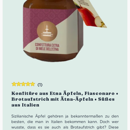
(1)
Bewertet
Konfitüre aus Etna Äpfeln, Fiasconaro •
mit
5.00
von
Brotaufstrich mit Ätna-Äpfeln • Süßes
5
aus Italien
Sizilianische Äpfel gehören ja bekanntermaßen zu den
besten, die man in Italien bekommen kann. Doch wer
wusste, dass es sie auch als Brotaufstrich gibt? Diese