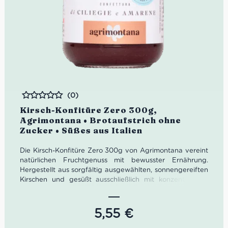
(0)
Bewertet
Kirsch-Konfitüre Zero 300g,
Agrimontana • Brotaufstrich ohne
Zucker • Süßes aus Italien
Die Kirsch-Konfitüre Zero 300g von Agrimontana vereint
natürlichen Fruchtgenuss mit bewusster Ernährung.
Hergestellt aus sorgfältig ausgewählten, sonnengereiften
Kirschen und gesüßt ausschließlich mit konzentriertem
Traubensaft, kommt diese Konfitüre ganz ohne
zugesetzten Zucker aus – und dennoch mit vollem,
intensivem Kirschgeschmack. Perfekt als Brotaufstrich,
5,55
€
zum Verfeinern von Desserts oder als fruchtige Beigabe
zu Käse und Gebäck.