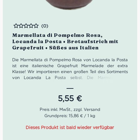
(0)
Bewertet
Marmellata di Pompelmo Rosa,
Locanda la Posta • Brotaufstrich mit
Grapefruit • Süßes aus Italien
Die Marmellata di Pompelmo Rosa von Locanda la Posta
ist eine italienische Grapefruit Marmelade der extra
Klasse! Wir importieren einen großen Teil des Sortiments
von Locanda La Posta selbst. Die Marmellata di
Pompelmo Rosa fällt dadurch auf, dass die darin
enthaltenen Aromen nicht durch den aufdringlichen
Gebrauch von Zucker überdeckt werden, sondern ihren
5,55
€
eigenen Fruchtgeschmack behalten. Insgesamt ist diese
Grapefruit Marmelade ein sehr schmackhafter,
italienischer Brotaufstrich, den Du unbedingt probieren
Grundpreis: 15,86 € / 1 kg
solltest!
Dieses Produkt ist bald wieder verfügbar
Ideal aufs Frühstücksbrot
Sehr intensiv im Geschmack