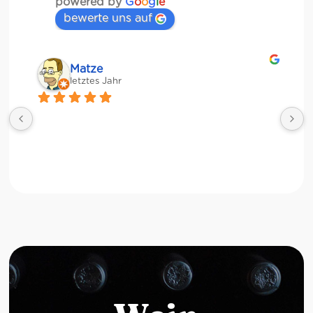
powered by
G
o
o
g
l
e
bewerte uns auf
Matze
letztes Jahr