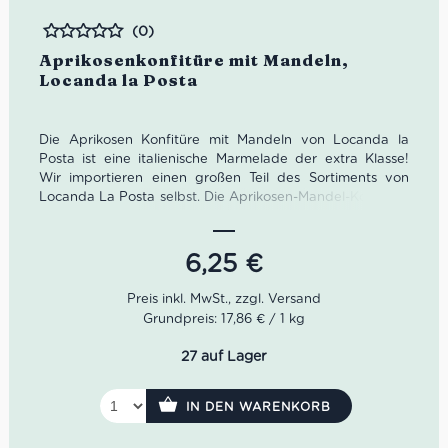
(0)
Bewertet
Aprikosenkonfitüre mit Mandeln,
Locanda la Posta
Die Aprikosen Konfitüre mit Mandeln von Locanda la
Posta ist eine italienische Marmelade der extra Klasse!
Wir importieren einen großen Teil des Sortiments von
Locanda La Posta selbst. Die Aprikosen-Mandel-Konfitüre
fällt dadurch auf, dass die darin enthaltenen Aromen
nicht durch den aufdringlichen Gebrauch von Zucker
überdeckt werden. Alles in allem also ein sehr delikates
6,25
€
Gut italienischer, dicht gepackter Aromen in Form einer
Marmelade.
Grundpreis: 17,86 € / 1 kg
27 auf Lager
IN DEN WARENKORB