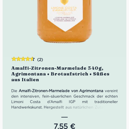
(2)
Bewertet
Amalfi-Zitronen-Marmelade 340g,
mit
4.50
Agrimontana • Brotaufstrich • Süßes
von 5
aus Italien
Die
Amalfi-Zitronen-Marmelade von Agrimontana
vereint
den intensiven, fein-säuerlichen Geschmack der echten
Limoni Costa d’Amalfi IGP mit traditioneller
Handwerkskunst. Hergestellt aus natürlichen Zutaten und
ganz ohne Zusatzstoffe – ein mediterraner Fruchtgenuss
auf höchstem Niveau.
7,55
€