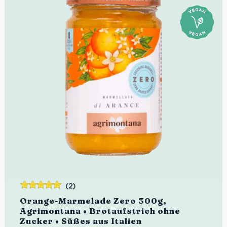
(2)
Bewertet
Orange-Marmelade Zero 300g,
mit
5.00
von
Agrimontana • Brotaufstrich ohne
5
Zucker • Süßes aus Italien