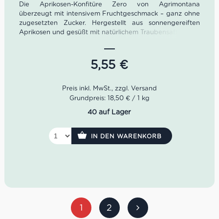
Die Aprikosen-Konfitüre Zero von Agrimontana
überzeugt mit intensivem Fruchtgeschmack – ganz ohne
zugesetzten Zucker. Hergestellt aus sonnengereiften
Aprikosen und gesüßt mit natürlichem Traubensaft, bietet
sie eine angenehm milde Süße und eine streichzarte
Konsistenz. Schonend im offenen Kupferkessel
verarbeitet, bleibt das volle Aroma der Früchte erhalten.
5,55
€
Ideal für bewusste Genießer, die auf natürliche Zutaten
setzen.
Grundpreis: 18,50 € / 1 kg
40 auf Lager
IN DEN WARENKORB
1
2