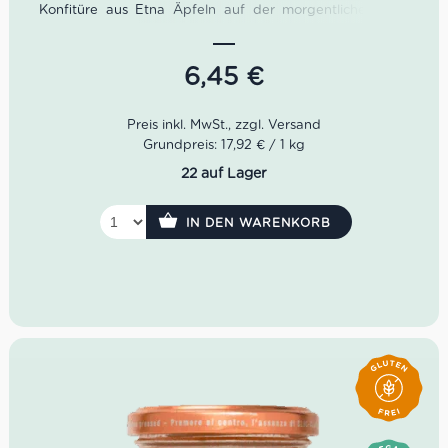
Konfitüre aus Etna Äpfeln auf der morgentliche Stulle
hält ungeahnte Geschmacksdimensionen bereit, die Du
unbedingt probieren solltest! Die drei Brüder Fausto,
Martino und Nicola Fiasconaro haben ihre Leidenschaft
6,45
€
für die Dolci di Sicilia in ihrer Heimatstadt Castelbuono
auf die Spitze getrieben. Besonders die sizilianischen
Panettoni sowie diese Konfitüre aus Etna Äpfeln sind
immer eine Geschmacksprobe wert…
Grundpreis: 17,92 € / 1 kg
22 auf Lager
IN DEN WARENKORB