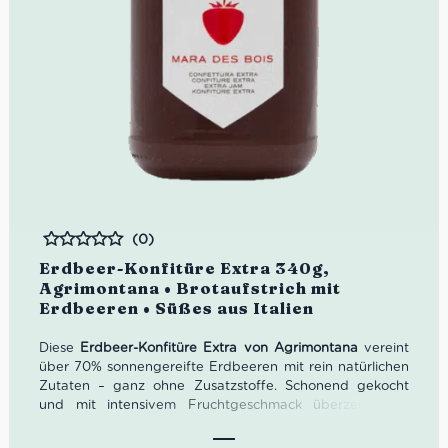
(0)
Bewertet
Erdbeer-Konfitüre Extra 340g,
Agrimontana • Brotaufstrich mit
Erdbeeren • Süßes aus Italien
Diese
Erdbeer-Konfitüre Extra von Agrimontana
vereint
über 70% sonnengereifte Erdbeeren mit rein natürlichen
Zutaten – ganz ohne Zusatzstoffe. Schonend gekocht
und mit intensivem Fruchtgeschmack überzeugt sie
Genießer und Feinschmecker gleichermaßen. Ideal für
Frühstück, Gebäck oder Desserts.