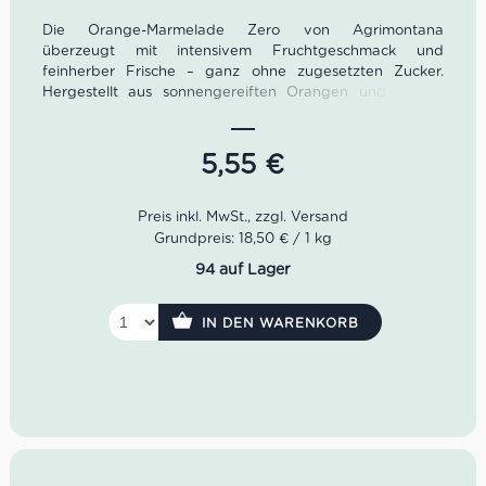
Die Orange-Marmelade Zero von Agrimontana
überzeugt mit intensivem Fruchtgeschmack und
feinherber Frische – ganz ohne zugesetzten Zucker.
Hergestellt aus sonnengereiften Orangen und gesüßt
ausschließlich mit konzentriertem Traubensaft, bietet sie
ein authentisches Geschmackserlebnis für alle, die Wert
auf eine bewusste Ernährung legen. Ideal als
5,55
€
Brotaufstrich, zu Joghurt, Käse oder feinem Gebäck.
Grundpreis: 18,50 € / 1 kg
94 auf Lager
IN DEN WARENKORB