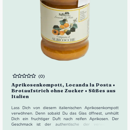
(0)
Bewertet
Aprikosenkompott, Locanda la Posta •
Brotaufstrich ohne Zucker • Süßes aus
Italien
Lass Dich von diesem italienischen Aprikosenkompott
verwöhnen. Denn sobald Du das Glas öffnest, umhüllt
Dich ein fruchtiger Duft nach reifen Aprikosen. Der
Geschmack ist der authentische der verwendeten
regionalen Rohstoffe, die in einem fortgeschrittenen