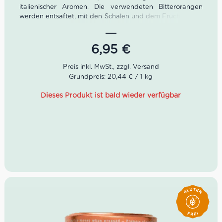
italienischer Aromen. Die verwendeten Bitterorangen
werden entsaftet, mit den Schalen und dem Fruchtfleisch
zu dieser sehr besonderen Marmelade verarbeitet. Im
Gegensatz zu den hinlänglich bekannten Zucker
Geschmäcken bietet die Bitterorangenmarmelade von
6,95
€
Virginia eine zusätzliche Aromentiefe durch die dezent
bittere Note des raren Zitrusfrüchte.
Grundpreis: 20,44 € / 1 kg
Dieses Produkt ist bald wieder verfügbar