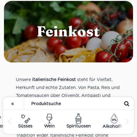
Feinkost
Unsere
italienische Feinkost
steht für Vielfalt,
Herkunft und echte Zutaten. Von Pasta, Reis und
Tomatensaucen über Olivenöl, Antipasti und
Pesto bis zu Balsamico und Spezialitäten aus
verschiedenen Regionen Italiens. Alle Produkte
sind Teil unseres realen Supermarkt-Sortiments
ost
Süsses
Wein
Spirituosen
Alkoholfrei
und spiegeln italienische Alltagsküche und
Tradition wider. Italienische Feinkost online