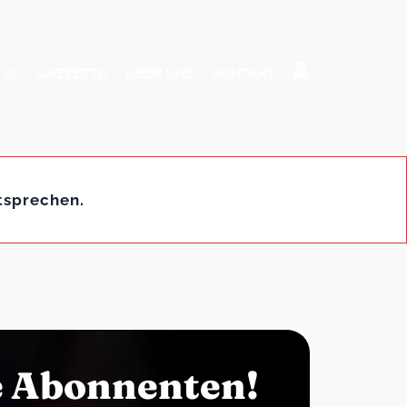
 10
GAZZETTA
ÜBER UNS
KONTAKT
tsprechen.
e Abonnenten!