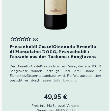
(0)
Bewertet
Frescobaldi CastelGiocondo Brunello
di Montalcino DOCG, Frescobaldi •
Rotwein aus der Toskana • Sangiovese
Der Brunello CastelGiocondo ist ein Wein, der aus 100 %
Sangiovese-Trauben erzeugt und drei Jahre in
Eichenholzfässern ausgebaut wird. Perfekt ausbalanciert
besticht er durch seine tolle Eleganz. In der Nase
überzeugt er mit Aromen von Pflaumen, Himbeeren,
Mokka, Gewürznelke und Tabak. Am Gaumen voller
Finesse, feinwürzig, vielschichtig und mit perfekt
49,95
€
eingebundenen Tanninen. Langlebig wie jeder Brunello
hat auch der CastelGiocondo noch über 25 Jahre vor
sich. Doch mit viel Sorgfalt dekantiert, ist dieser
Grundpreis: 66,60 € / 1 l