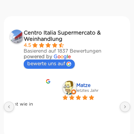
Centro Italia Supermercato &
Weinhandlung
4.5
Basierend auf 1837 Bewertungen
powered by
G
o
o
g
l
e
bewerte uns auf
Matze
letztes Jahr