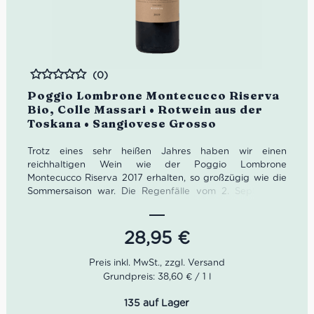
(0)
Bewertet
Poggio Lombrone Montecucco Riserva
Bio, Colle Massari • Rotwein aus der
Toskana • Sangiovese Grosso
Trotz eines sehr heißen Jahres haben wir einen
reichhaltigen Wein wie der Poggio Lombrone
Montecucco Riserva 2017 erhalten, so großzügig wie die
Sommersaison war. Die Regenfälle vom 2. September,
gefolgt von einem Temperaturabfall, stellten den
normalen Reiferhythmus wieder her. Die Poggio
Lombrone Montecucco aus der Selektion von Sangiovese
28,95
€
Riserva stammen von Trauben, die dank der milderen
und kühleren Septembernächte eine tanninhaltige
Harmonie und organoleptische Komplexität erlangt
Grundpreis: 38,60 € / 1 l
haben.
Ideale Versandverpackung: 21 Flasche
135 auf Lager