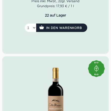
di Montalcino 2019 der Cantine Camigliano
ist die
Grundpreis: 17,93 € / 1 l
Lieferung bereits Versandkostenfrei
.
22 auf Lager
Farbe: Rubinrot
Geruch: dunkle Waldbeeren, Tabak, Kirsch
Geschmack: samtige Tannine, lange anhaltend,
IN DEN WARENKORB
guter Druck