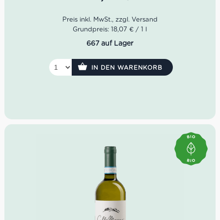
der Reifung führten. Die Ernte von Sangiovese und
Ciliegiolo begann am 6. September. Die unterschiedlichen
Terroirs des Weinguts haben die Reifezeiten deutlich
diversifiziert, so dass die letzten Cabernet Sauvignon-
Grundpreis: 18,07 € / 1 l
Rebgärten in der letzten Septemberwoche gelesen
667 auf Lager
wurden.
Idealer Versandkarton: 21 Flasche
IN DEN WARENKORB