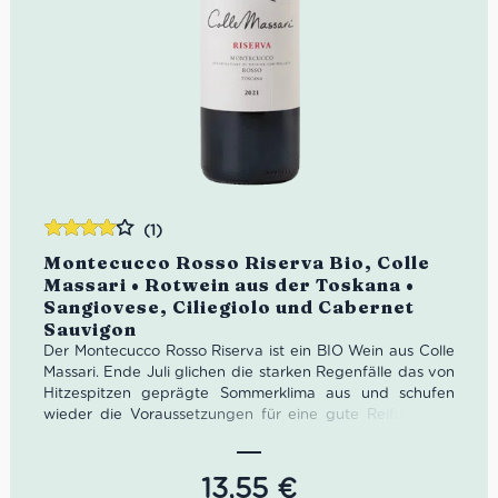
(1)
Bewertet
Montecucco Rosso Riserva Bio, Colle
mit
4.00
Massari • Rotwein aus der Toskana •
von 5
Sangiovese, Ciliegiolo und Cabernet
Sauvigon
Der Montecucco Rosso Riserva ist ein BIO Wein aus Colle
Massari. Ende Juli glichen die starken Regenfälle das von
Hitzespitzen geprägte Sommerklima aus und schufen
wieder die Voraussetzungen für eine gute Reifung der
Trauben. Auf die Niederschläge im August/September
folgte ein windiges Klima mit ersprießlichen
Temperaturschwankungen, die zu einer Beschleunigung
13,55
€