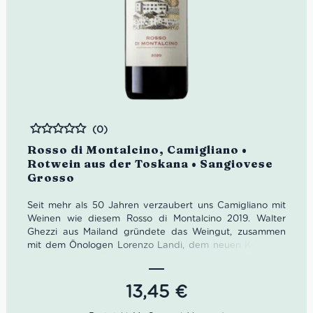
(0)
Bewertet
Rosso di Montalcino, Camigliano •
Rotwein aus der Toskana • Sangiovese
Grosso
Seit mehr als 50 Jahren verzaubert uns Camigliano mit
Weinen wie diesem Rosso di Montalcino 2019. Walter
Ghezzi aus Mailand gründete das Weingut, zusammen
mit dem Önologen Lorenzo Landi, dem neuen Keller als
auch etwa 90 Hektar Rebfläche wurde sein Traum
Wirklichkeit. Nachdem Walter Ghezzi seinem Sohn
Gualtiero und dessen Ehefrau Laura das Weingut
13,45
€
vermachte, leitet das Paar Camigliano.
Bei der Bestellung
von nur
zwölf Flaschen
des sehr gut lagerfähigen Rosso