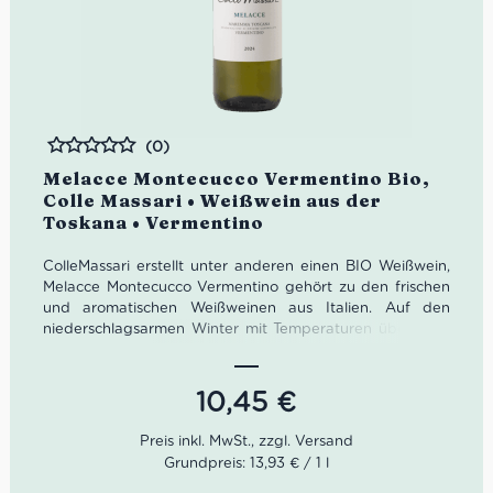
(0)
Bewertet
Melacce Montecucco Vermentino Bio,
Colle Massari • Weißwein aus der
Toskana • Vermentino
ColleMassari erstellt unter anderen einen BIO Weißwein,
Melacce Montecucco Vermentino gehört zu den frischen
und aromatischen Weißweinen aus Italien. Auf den
niederschlagsarmen Winter mit Temperaturen über dem
saisonalen Durchschnitt folgte ein Frühling, der von
geringen Regenfällen und schon in den ersten Maitagen
ansteigenden Temperaturen geprägt war. Der lange
10,45
€
erwartete Regen fiel am 10. und 21. August, die
Temperaturen gingen leicht zurück und die Trauben
konnten rehydrieren, was ihre Reifung mit gutem Zucker-
Grundpreis: 13,93 € / 1 l
und Säuregehalt begünstigte. Die Ernte des Vermentino