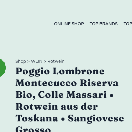
ONLINE SHOP
TOP BRANDS
TOP
Shop
>
WEIN
>
Rotwein
Poggio Lombrone
Montecucco Riserva
Bio, Colle Massari •
Rotwein aus der
Toskana • Sangiovese
Grosso