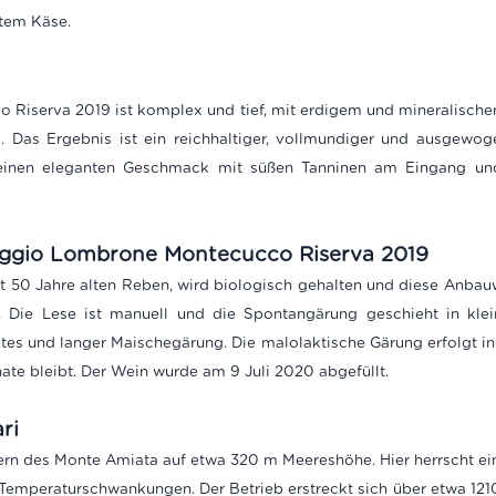
rtem Käse.
iserva 2019 ist komplex und tief, mit erdigem und mineralischen
Das Ergebnis ist ein reichhaltiger, vollmundiger und ausgewog
t einen eleganten Geschmack mit süßen Tanninen am Eingang un
oggio Lombrone Montecucco Riserva 2019
t 50 Jahre alten Reben, wird biologisch gehalten und diese Anbau
. Die Lese ist manuell und die Spontangärung geschieht in klei
s und langer Maischegärung. Die malolaktische Gärung erfolgt in 
te bleibt. Der Wein wurde am 9 Juli 2020 abgefüllt.
ri
ern des Monte Amiata auf etwa 320 m Meereshöhe. Hier herrscht e
en Temperaturschwankungen.
Der Betrieb erstreckt sich über etwa 12