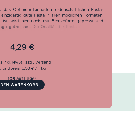
d das Optimum für jeden leidenschaftlichen Pasta-
e einzigartig gute Pasta in allen möglichen Formaten.
e ist, wird hier noch mit Bronzeform gepresst und
Tage getrocknet. Die Qualität der Pasta di Gragnano
ion voraus.
4,29
€
Grundpreis: 8,58 € / 1 kg
106 auf Lager
N DEN WARENKORB