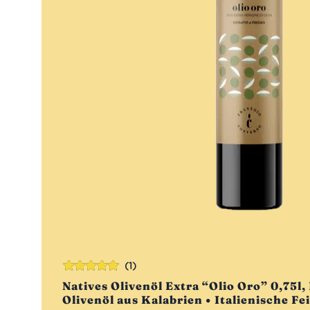
(1)
Bewertet
Natives Olivenöl Extra “Olio Oro” 0,75l,
mit
5.00
von
Olivenöl aus Kalabrien • Italienische Fe
5