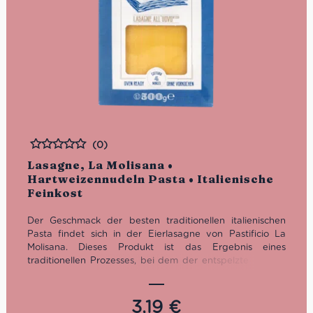
(0)
Bewertet
Lasagne, La Molisana •
Hartweizennudeln Pasta • Italienische
Feinkost
Der Geschmack der besten traditionellen italienischen
Pasta findet sich in der Eierlasagne von Pastificio La
Molisana. Dieses Produkt ist das Ergebnis eines
traditionellen Prozesses, bei dem der entspelzte Weizen
in Bronze gezogen und die Bakterienlast beseitigt wird.
Jedes weiche Nudelblatt ist das Ergebnis eines
reichhaltigen Teigs aus 4 Eiern. Die Garzeit ist sehr kurz:
3,19
€