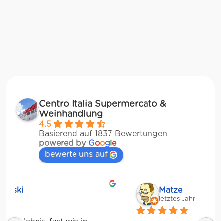
Centro Italia Supermercato &
Weinhandlung
4.5
Basierend auf 1837 Bewertungen
powered by
G
o
o
g
l
e
bewerte uns auf
Matze
letztes Jahr