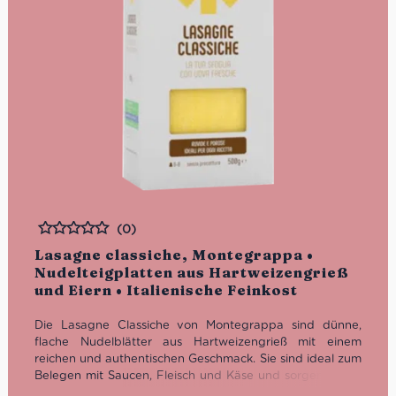
(0)
Bewertet
Lasagne classiche, Montegrappa •
Nudelteigplatten aus Hartweizengrieß
und Eiern • Italienische Feinkost
Die Lasagne Classiche von Montegrappa sind dünne,
flache Nudelblätter aus Hartweizengrieß mit einem
reichen und authentischen Geschmack. Sie sind ideal zum
Belegen mit Saucen, Fleisch und Käse und sorgen daher
für ein klassisches und herzhaftes Lasagne-Erlebnis.