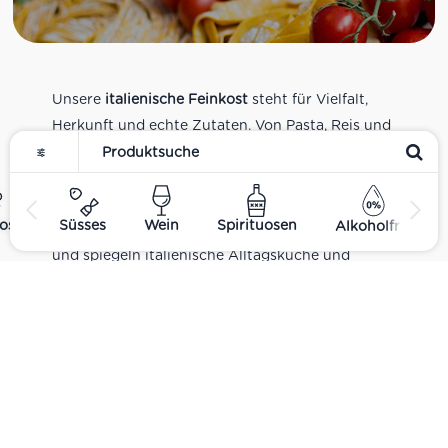
Unsere
italienische Feinkost
steht für Vielfalt,
Herkunft und echte Zutaten. Von Pasta, Reis und
Tomatensaucen über Olivenöl, Antipasti und
Pesto bis zu Balsamico und Spezialitäten aus
verschiedenen Regionen Italiens. Alle Produkte
ost
Süsses
Wein
Spirituosen
Alkoholfrei
sind Teil unseres realen Supermarkt-Sortiments
und spiegeln italienische Alltagsküche und
Tradition wider. Italienische Feinkost online
kaufen.