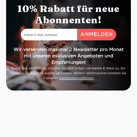
10% Rabatt für neue
Abonnenten!
Wir versenden maximal 2 Newsletter pro Monat
mit unseren exklusiven Angeboten und
Empfehlungen!
Durch Ihre Anmeldung stimmen Sie dem Erhalt von Werbe-E-Mails zu. Sie
können sich jederzeit wieder abmelden. Weitere Informationen erhalten Sie
in unseren
Datenschutzrichtlinien
.