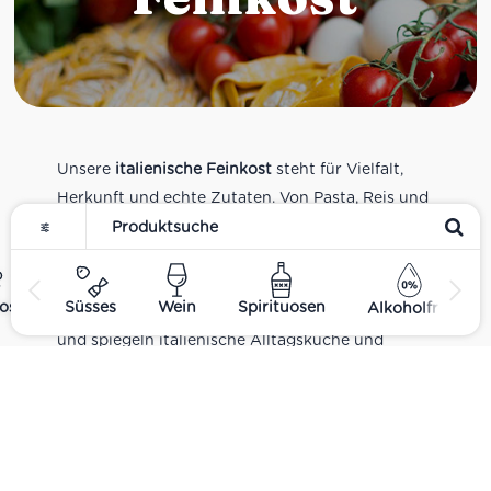
Unsere
italienische Feinkost
steht für Vielfalt,
Herkunft und echte Zutaten. Von Pasta, Reis und
Tomatensaucen über Olivenöl, Antipasti und
Pesto bis zu Balsamico und Spezialitäten aus
verschiedenen Regionen Italiens. Alle Produkte
ost
Süsses
Wein
Spirituosen
Alkoholfrei
sind Teil unseres realen Supermarkt-Sortiments
und spiegeln italienische Alltagsküche und
Tradition wider. Italienische Feinkost online
kaufen.