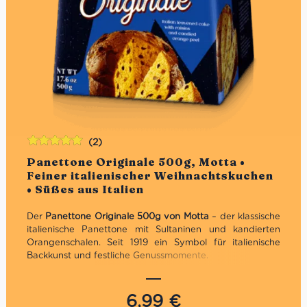
(2)
Bewertet
Panettone Originale 500g, Motta •
mit
5.00
von
Feiner italienischer Weihnachtskuchen
5
• Süßes aus Italien
Der
Panettone Originale 500g von Motta
– der klassische
italienische Panettone mit Sultaninen und kandierten
Orangenschalen. Seit 1919 ein Symbol für italienische
Backkunst und festliche Genussmomente.
Traditionelles Geschenk zu Weihnachten
Traditionelles Rezept
6,99
€