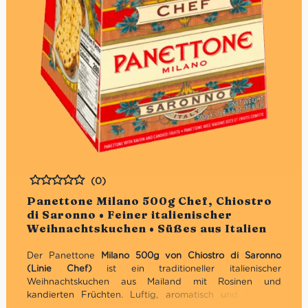
(0)
Bewertet
Panettone Milano 500g Chef, Chiostro
di Saronno • Feiner italienischer
Weihnachtskuchen • Süßes aus Italien
Der Panettone
Milano 500g von Chiostro di Saronno
(Linie Chef)
ist ein traditioneller italienischer
Weihnachtskuchen aus Mailand mit Rosinen und
kandierten Früchten. Luftig, aromatisch und liebevoll
gebacken – der Klassiker der Festtage.