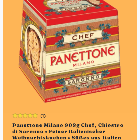
(1)
Bewertet
Panettone Milano 908g Chef, Chiostro
mit
5.00
von
di Saronno • Feiner italienischer
5
Weihnachtskuchen • Süßes aus Italien