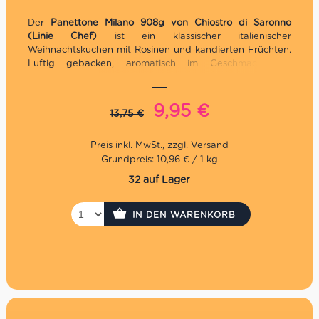
Der
Panettone Milano 908g von Chiostro di Saronno
(Linie Chef)
ist ein klassischer italienischer
Weihnachtskuchen mit Rosinen und kandierten Früchten.
Luftig gebacken, aromatisch im Geschmack und
traditionell hergestellt – ein Stück Mailand für Ihre
Festtage.
Ursprünglicher
Aktueller
9,95
€
13,75
€
Klassischer Panettone mit Rosinen und kandierten
Preis
Preis
Orangenschalen
war:
ist:
Traditionelle Herstellung, luftiger Teig, fein-fruchtiger
Geschmack
Grundpreis: 10,96 € / 1 kg
13,75 €
9,95 €.
Perfekt für kleine Haushalte oder als festliches
32 auf Lager
Geschenk
IN DEN WARENKORB