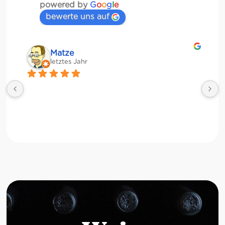
powered by
G
o
o
g
l
e
bewerte uns auf
Matze
letztes Jahr