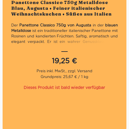
Bewertet
Panettone Classico 750g Metalldose
Blau, Augusta • Feiner italienischer
Weihnachtskuchen • Süßes aus Italien
Der
Panettone Classico 750g von Augusta
in der
blauen
Metalldose
ist ein traditioneller italienischer Panettone mit
Rosinen und kandierten Früchten. Saftig, aromatisch und
elegant verpackt. Er ist ein wahrer Genussklassiker zu
Weihnachten und dank seiner eleganten Verpackung
auch ein ideales Weihnachtsgeschenk.
19,25
€
Exklusives Geschenk für Weihnachten dank blauer
Metalldose
Mit Rosinen und kandierten Orangenschalen
Grundpreis: 25,67 € / 1 kg
Großzügiges Format
Dieses Produkt ist bald wieder verfügbar