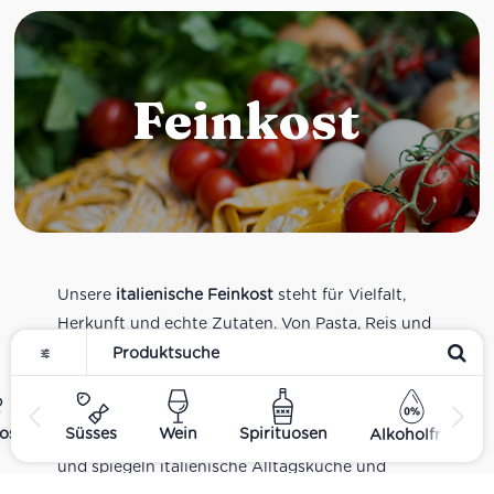
Feinkost
Unsere
italienische Feinkost
steht für Vielfalt,
Herkunft und echte Zutaten. Von Pasta, Reis und
Tomatensaucen über Olivenöl, Antipasti und
Pesto bis zu Balsamico und Spezialitäten aus
verschiedenen Regionen Italiens. Alle Produkte
ost
Süsses
Wein
Spirituosen
Alkoholfrei
sind Teil unseres realen Supermarkt-Sortiments
und spiegeln italienische Alltagsküche und