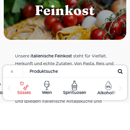
Feinkost
Unsere
italienische Feinkost
steht für Vielfalt,
Herkunft und echte Zutaten. Von Pasta, Reis und
Filter
Tomatensaucen über Olivenöl, Antipasti und
Pesto bis zu Balsamico und Spezialitäten aus
verschiedenen Regionen Italiens. Alle Produkte
ost
Süsses
Wein
Spirituosen
Alkoholfrei
sind Teil unseres realen Supermarkt-Sortiments
und spiegeln italienische Alltagsküche und
Tradition wider. Italienische Feinkost online
kaufen.