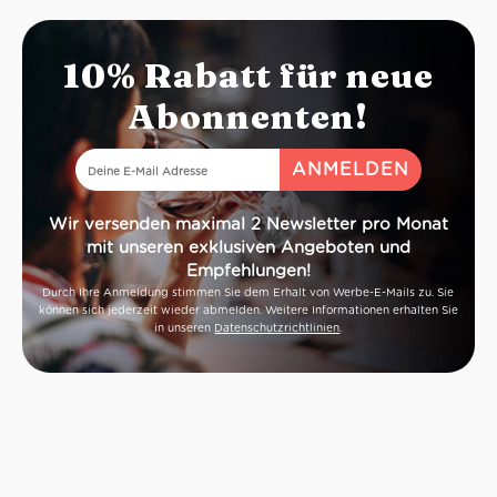
Territoriums. Di
Zubereitungsa
Bedeutung, der
10% Rabatt für neue
Nacht bevor
fortgesetzt w
Abonnenten!
schneiden die 
einzeln. Die
Ergebnis einer 
Rezepten und kr
10 feinste
Wir versenden maximal 2 Newsletter pro Monat
Perfekte 
mit unseren exklusiven Angeboten und
Jeweils 2
Empfehlungen!
Durch Ihre Anmeldung stimmen Sie dem Erhalt von Werbe-E-Mails zu. Sie
können sich jederzeit wieder abmelden. Weitere Informationen erhalten Sie
in unseren
Datenschutzrichtlinien
.