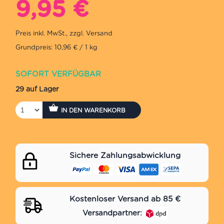
Ursprünglicher
Aktueller
9,95
€
Preis
Preis
war:
ist:
Grundpreis: 10,96 € / 1 kg
13,75 €
9,95 €.
SOFORT VERFÜGBAR
29 auf Lager
IN DEN WARENKORB
Sichere Zahlungsabwicklung
Kostenloser Versand ab 85 €
Versandpartner: