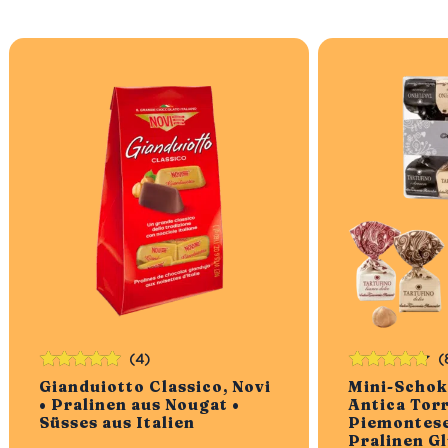
(4)
(
Bewertet
Bewertet
Gianduiotto Classico, Novi
Mini-Schok
mit
5.00
von
mit
4.75
• Pralinen aus Nougat •
Antica Tor
5
von 5
Süsses aus Italien
Piemontese
Pralinen Gl