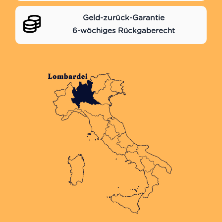
Geld-zurück-Garantie
6-wöchiges Rückgaberecht