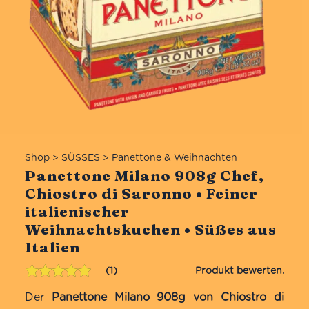
Shop
>
SÜSSES
>
Panettone & Weihnachten
Panettone Milano 908g Chef,
Chiostro di Saronno • Feiner
italienischer
Weihnachtskuchen • Süßes aus
Italien
1
Bewertet mit
1
Der
Panettone Milano 908g von Chiostro di
5.00
von 5,