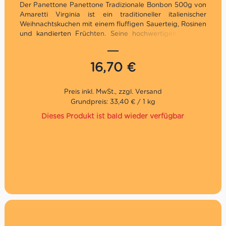
Der Panettone Panettone Tradizionale Bonbon 500g von
Amaretti Virginia ist ein traditioneller italienischer
Weihnachtskuchen mit einem fluffigen Sauerteig, Rosinen
und kandierten Früchten. Seine hochwertigen Zutaten
sorgen für einen authentischen und unverfälschten
Geschmack. Dank der festlich roten Bonbonverpackung
eignet er sich auch hervorragend für die anrückenden
16,70
€
Festtage als Geschenk.
Traditionelles Geschenk zu Weihnachten
Traditionelles Rezept
Grundpreis: 33,40 € / 1 kg
Direkt aus Italien
Dieses Produkt ist bald wieder verfügbar