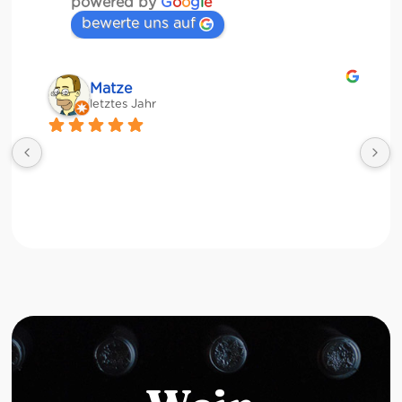
powered by
G
o
o
g
l
e
bewerte uns auf
Matze
letztes Jahr