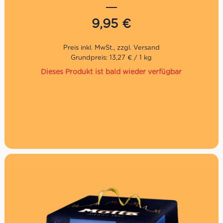
kleine Versuchung zwischendurch. Ideal für Pistazienfans
und für diejenigen, die eine Abwechslung zum
9,95
€
klassischen Panettone mit Rosinen und kandierten
Früchten suchen!
Traditionelles Geschenk zu Weihnachten
Grundpreis: 13,27 € / 1 kg
Traditionelles Rezept
Dieses Produkt ist bald wieder verfügbar
Direkt aus Italien