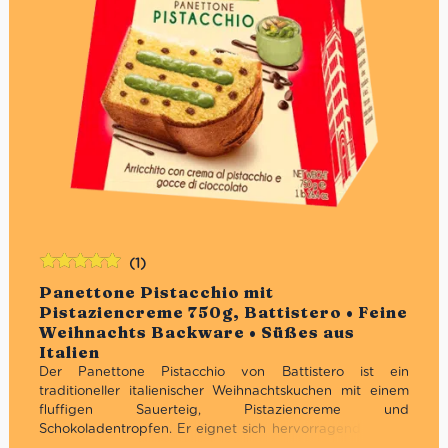
(1)
Bewertet
Panettone Pistacchio mit
mit
5.00
von
Pistaziencreme 750g, Battistero • Feine
5
Weihnachts Backware • Süßes aus
Italien
Der Panettone Pistacchio von Battistero ist ein
traditioneller italienischer Weihnachtskuchen mit einem
fluffigen Sauerteig, Pistaziencreme und
Schokoladentropfen. Er eignet sich hervorragend für die
anrückenden Festtage, zum Frühstück oder einfach als