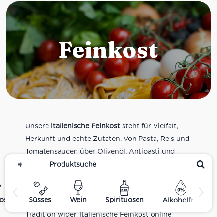
Feinkost
Unsere
italienische Feinkost
steht für Vielfalt,
Herkunft und echte Zutaten. Von Pasta, Reis und
Tomatensaucen über Olivenöl, Antipasti und
Pesto bis zu Balsamico und Spezialitäten aus
verschiedenen Regionen Italiens. Alle Produkte
sind Teil unseres realen Supermarkt-Sortiments
ost
Süsses
Wein
Spirituosen
Alkoholfrei
und spiegeln italienische Alltagsküche und
Tradition wider. Italienische Feinkost online