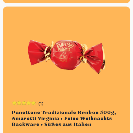
(1)
Bewertet
Panettone Tradizionale Bonbon 500g,
mit
5.00
von
Amaretti Virginia • Feine Weihnachts
5
Backware • Süßes aus Italien