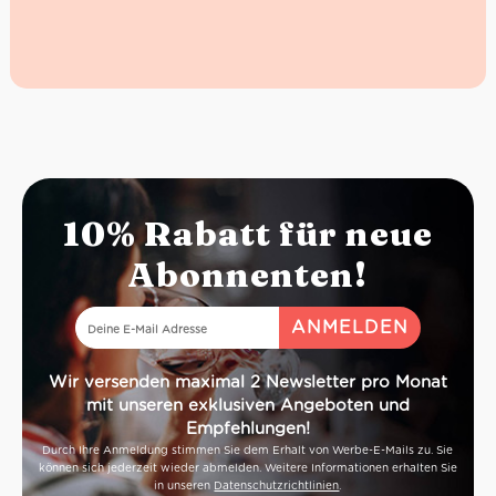
10% Rabatt für neue
Abonnenten!
Wir versenden maximal 2 Newsletter pro Monat
mit unseren exklusiven Angeboten und
Empfehlungen!
Durch Ihre Anmeldung stimmen Sie dem Erhalt von Werbe-E-Mails zu. Sie
können sich jederzeit wieder abmelden. Weitere Informationen erhalten Sie
in unseren
Datenschutzrichtlinien
.