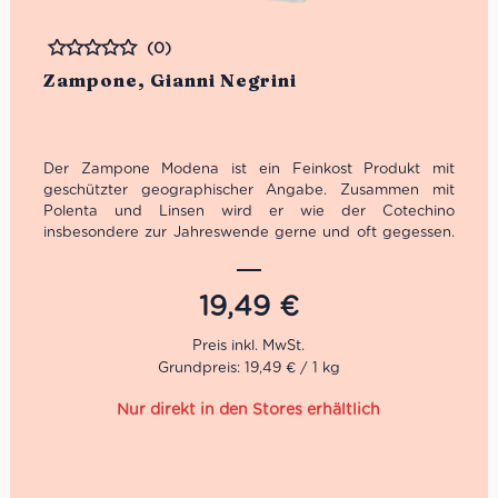
(0)
Bewertet
Zampone, Gianni Negrini
Der Zampone Modena ist ein Feinkost Produkt mit
geschützter geographischer Angabe. Zusammen mit
Polenta und Linsen wird er wie der Cotechino
insbesondere zur Jahreswende gerne und oft gegessen.
Den Zampone cotto findest du sowohl in unserer
Salumeria als auch in unserer Selbstbedienungstheke.
Wir führen den Zampone aus der italienischen Region
19,49
€
Emilia-Romagna in all unseren Centro Italia
Supermärkten. Unser Lieferant ist dabei der Hersteller:
Gianni Negrini, der seit über 65 Jahren hochwertige
Grundpreis: 19,49 € / 1 kg
Wurstwaren herstellt.