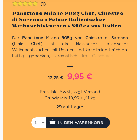
(1)
Bewertet
Panettone Milano 908g Chef, Chiostro
mit
5.00
von
di Saronno • Feiner italienischer
5
Weihnachtskuchen • Süßes aus Italien
Der
Panettone Milano 908g von Chiostro di Saronno
(Linie Chef)
ist ein klassischer italienischer
Weihnachtskuchen mit Rosinen und kandierten Früchten.
Luftig gebacken, aromatisch im Geschmack und
traditionell hergestellt – ein Stück Mailand für Ihre
Festtage.
Ursprünglicher
Aktueller
9,95
€
13,75
€
Klassischer Panettone mit Rosinen und kandierten
Preis
Preis
Orangenschalen
war:
ist:
Traditionelle Herstellung, luftiger Teig, fein-fruchtiger
Geschmack
Grundpreis: 10,96 € / 1 kg
13,75 €
9,95 €.
Perfekt für kleine Haushalte oder als festliches
29 auf Lager
Geschenk
IN DEN WARENKORB