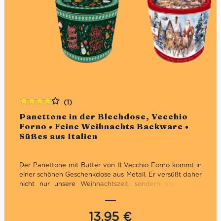
(1)
Bewertet
Panettone in der Blechdose, Vecchio
mit
4.00
Forno • Feine Weihnachts Backware •
von 5
Süßes aus Italien
Der Panettone mit Butter von Il Vecchio Forno kommt in
einer schönen Geschenkdose aus Metall. Er versüßt daher
nicht nur unsere Weihnachtszeit, sondern eigent sich
auch noch ideal zum Verschenken für Freunde und
Familie – einfach perfekt und ein Muss zu jeder
Weihnachtszeit!
13,95
€