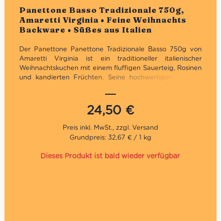
Bewertet
Panettone Basso Tradizionale 750g,
Amaretti Virginia • Feine Weihnachts
Backware • Süßes aus Italien
Der Panettone Panettone Tradizionale Basso 750g von
Amaretti Virginia ist ein traditioneller italienischer
Weihnachtskuchen mit einem fluffigen Sauerteig, Rosinen
und kandierten Früchten. Seine hochwertigen Zutaten
sorgen für einen authentischen und unverfälschten
Geschmack. Dank der weihnachtlichen per Hand
eingeschlagenen Verpackung eignet er sich auch
24,50
€
hervorragend für die anrückenden Festtage als
Geschenk.
Grundpreis: 32,67 € / 1 kg
Traditionelles Geschenk zu Weihnachten
Traditionelles Rezept
Dieses Produkt ist bald wieder verfügbar
basso: flache Variante
Direkt aus Italien