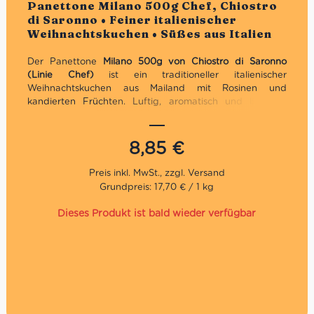
Bewertet
Panettone Milano 500g Chef, Chiostro
di Saronno • Feiner italienischer
Weihnachtskuchen • Süßes aus Italien
Der Panettone
Milano 500g von Chiostro di Saronno
(Linie Chef)
ist ein traditioneller italienischer
Weihnachtskuchen aus Mailand mit Rosinen und
kandierten Früchten. Luftig, aromatisch und liebevoll
gebacken – der Klassiker der Festtage.
Klassischer Panettone mit Rosinen und kandierten
8,85
€
Orangenschalen
Traditionelle Herstellung, luftiger Teig, fein-fruchtiger
Geschmack
Grundpreis: 17,70 € / 1 kg
Perfekt für kleine Haushalte oder als festliches
Geschenk
Dieses Produkt ist bald wieder verfügbar