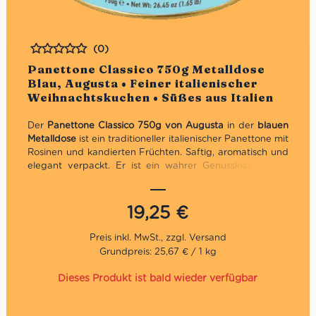
(0)
Bewertet
Panettone Classico 750g Metalldose
Blau, Augusta • Feiner italienischer
Weihnachtskuchen • Süßes aus Italien
Der
Panettone Classico 750g von Augusta
in der
blauen
Metalldose
ist ein traditioneller italienischer Panettone mit
Rosinen und kandierten Früchten. Saftig, aromatisch und
elegant verpackt. Er ist ein wahrer Genussklassiker zu
Weihnachten und dank seiner eleganten Verpackung
auch ein ideales Weihnachtsgeschenk.
19,25
€
Exklusives Geschenk für Weihnachten dank blauer
Metalldose
Mit Rosinen und kandierten Orangenschalen
Grundpreis: 25,67 € / 1 kg
Großzügiges Format
Dieses Produkt ist bald wieder verfügbar