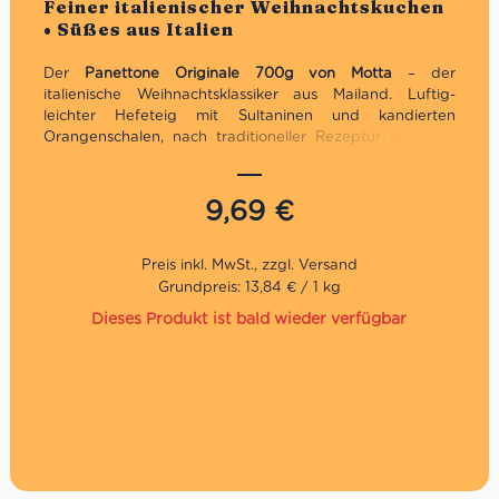
Feiner italienischer Weihnachtskuchen
5
• Süßes aus Italien
Der
Panettone Originale 700g von Motta
– der
italienische Weihnachtsklassiker aus Mailand. Luftig-
leichter Hefeteig mit Sultaninen und kandierten
Orangenschalen, nach traditioneller Rezeptur seit 1919.
Jetzt bei uns bestellen und italienische Festtagsfreude
genießen!
9,69
€
Traditionelles Geschenk zu Weihnachten
Traditionelles Rezept
Direkt aus Italien
Grundpreis: 13,84 € / 1 kg
Dieses Produkt ist bald wieder verfügbar