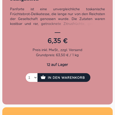
Panforte ist eine unvergleichliche toskanische
Früchtebrot-Delikatesse, die lange nur von den Reichsten
der Gesellschaft genossen wurde. Die Zutaten waren
kostbar und rar, getrocknete Zitrusfrüchte, gebrannte
Mandeln, Honig und eine Vielfalt orientalischer Gewürze.
Bis heute gilt der Panforte vor allem als Weihnachts-
Süßigkeit und existiert in verschiedensten Varianten –
6,35
€
eine wohlschmeckender als die andere. Dieser schwarze
Panforte von Marabissi ist die beste Kombination aus
traditionellem Panforte-Geschmack und verführerischem
Grundpreis: 63,50 € / 1 kg
Bitterkakao.
12 auf Lager
IN DEN WARENKORB