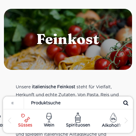
Feinkost
Unsere
italienische Feinkost
steht für Vielfalt,
Herkunft und echte Zutaten. Von Pasta, Reis und
Filter
Tomatensaucen über Olivenöl, Antipasti und
Pesto bis zu Balsamico und Spezialitäten aus
verschiedenen Regionen Italiens. Alle Produkte
ost
Süsses
Wein
Spirituosen
Alkoholfrei
sind Teil unseres realen Supermarkt-Sortiments
und spiegeln italienische Alltagsküche und