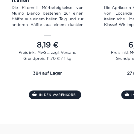
Italien
Die Ritornelli Mürbeteigkekse von
Die Aprikosen 
Mulino Bianco bestehen zur einen
von Locanda 
Hälfte aus einem hellen Teig und zur
italienische 
anderen Hälfte aus einem dunklen
Klasse! Wir imp
Teig. Warum? Ganz einfach, denn sie
Teil des Sorti
bestehen zum Einen aus Kakao und
Posta selbst. 
zum Anderen aus Mandeln. Diese
Konfitüre fällt
8,19
€
6
Zutaten-Kombination macht die
darin enthal
Ritornelli Kekse nicht nur farblich zu
durch den auf
Grundpreis: 11,70 € / 1 kg
Grundprei
einem Highlight, sondern auch
von Zucker übe
geschmacklich einfach einzigartig.
in allem also e
Perfekt zum Kaffee oder als süßer
italienischer, 
384 auf Lager
27 
Snack zwischendurch. Hergestellt in
in Form einer 
Italien, ohne Palmöl und mit
natürlichen Zutaten.
IN DEN WARENKORB
I