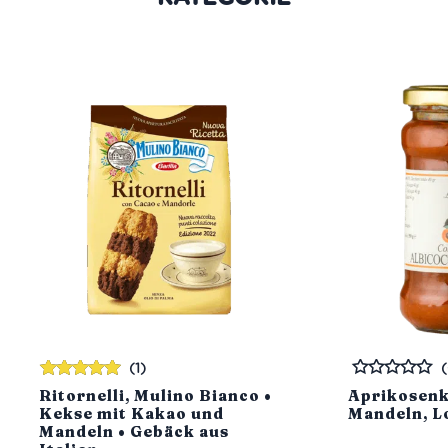
(1)
Bewertet
Bewertet
Ritornelli, Mulino Bianco •
Aprikosenk
mit
5.00
von
Kekse mit Kakao und
Mandeln, L
5
Mandeln • Gebäck aus