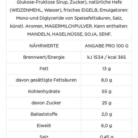
Glukose-Fruktose Sirup, Zucker), natürliche Hefe
(WEIZENMEHL, Wasser), frisches EIGELB, Emulgatoren:
Mono-und Diglyceride von Speisefettsäuren, Salz,
künstl. Aromen, MAGERMILCHPULVER. Kann enthalten:
MANDELN, HASELNÜSSE, SOJA, SENF.
NÄHRWERTE
ANGABE PRO 100 G
Brennwert/Energie
kJ 1534 / kcal 365
Fett
13 g
davon gesättigte Fettsäuren
8,0 g
Kohlenhydrate
55 g
davon Zucker
25 g
Ballaststoffe
2,0 g
Eiweiß
6,0 g
Salz
0,45 g