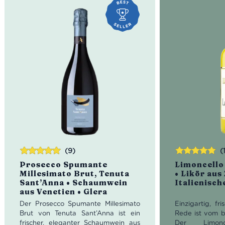
(9)
(
Bewertet
Bewertet
Prosecco Spumante
Limoncello 
mit
5.00
von
mit
5.00
von
Millesimato Brut, Tenuta
• Likör aus
5
5
Sant’Anna • Schaumwein
Italienisch
aus Venetien • Glera
Der Prosecco Spumante Millesimato
Einzigartig, fr
Brut von Tenuta Sant’Anna ist ein
Rede ist vom b
frischer, eleganter Schaumwein aus
Der Limonc