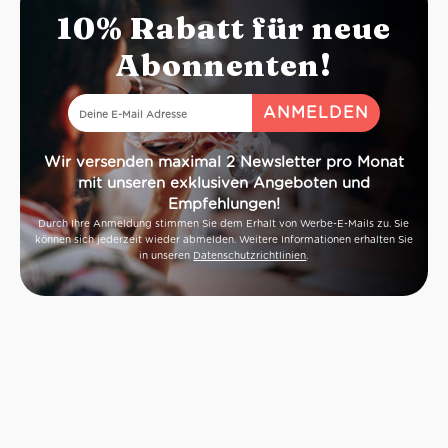
10% Rabatt für neue
Abonnenten!
Wir versenden maximal 2 Newsletter pro Monat
mit unseren exklusiven Angeboten und
Empfehlungen!
Durch Ihre Anmeldung stimmen Sie dem Erhalt von Werbe-E-Mails zu. Sie
können sich jederzeit wieder abmelden. Weitere Informationen erhalten Sie
in unseren
Datenschutzrichtlinien
.