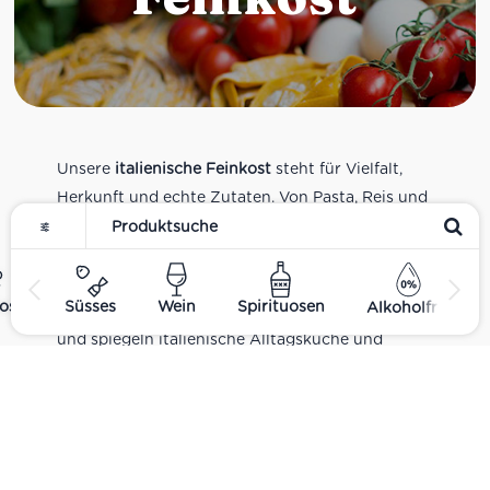
Unsere
italienische Feinkost
steht für Vielfalt,
Herkunft und echte Zutaten. Von Pasta, Reis und
Tomatensaucen über Olivenöl, Antipasti und
Pesto bis zu Balsamico und Spezialitäten aus
verschiedenen Regionen Italiens. Alle Produkte
ost
Süsses
Wein
Spirituosen
Alkoholfrei
sind Teil unseres realen Supermarkt-Sortiments
und spiegeln italienische Alltagsküche und
Tradition wider. Italienische Feinkost online
kaufen.