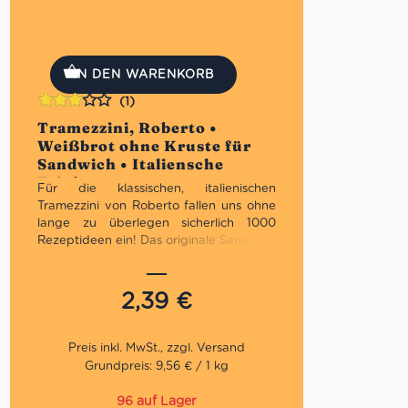
IN DEN WARENKORB
(1)
Bewertet
Tramezzini, Roberto •
mit
Weißbrot ohne Kruste für
3.00
Sandwich • Italiensche
von 5
Feinkost
Für die klassischen, italienischen
Tramezzini von Roberto fallen uns ohne
lange zu überlegen sicherlich 1000
Rezeptideen ein! Das originale Sandwich
ohne Ränder ist ein echtes Unikat unter
den italienischen Weißbroten. Es eignet
sich eeignet für Sandwiches, zum
2,39
€
Aufrollen und für kleine Häppchen. Es ist
weich und hebt den Geschmack aller
Zutaten hervor. Dieses Tramezzini-Brot
ist:
Grundpreis: 9,56 € / 1 kg
Geeignet für Vegetarier
96 auf Lager