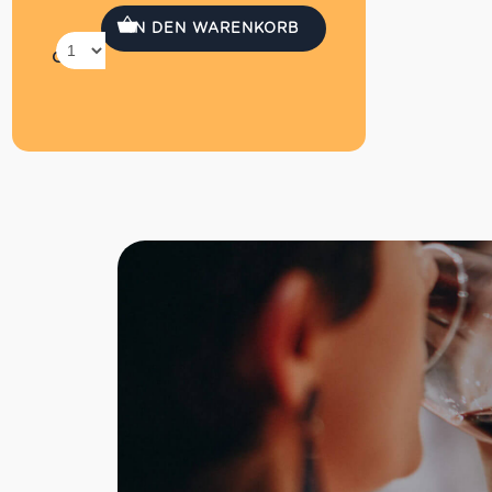
Hergestellt ohne tierische Fette
Ohne Milch und Derivate
IN DEN WARENKORB
Qty