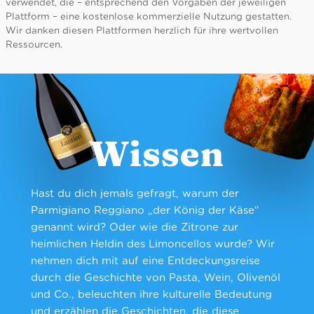
verwendet, die – entsprechend den Vorgaben der jeweiligen
Plattform – eine kostenlose kommerzielle Nutzung gestatten.
Wir danken diesen Plattformen herzlich für ihre wertvollen
Ressourcen.
Wissen
Hast du dich jemals gefragt, warum der
Parmigiano Reggiano „der König der Käse“
genannt wird? Oder wie die Zitrone zur
heimlichen Heldin des Limoncellos wurde? Wir
nehmen dich mit auf eine Entdeckungsreise
durch die Geschichte von Pasta, Wein, Olivenöl
und Co., beleuchten ihre kulturelle Bedeutung
und erzählen die Geschichten, die diese