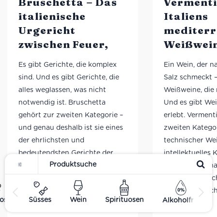
Bruschetta – Das
Vermenti
italienische
Italiens
Urgericht
mediterr
zwischen Feuer,
Weißwei
Olivenöl und
zwischen
Es gibt Gerichte, die komplex
Ein Wein, der 
Kultur
Wind un
sind. Und es gibt Gerichte, die
Salz schmeckt –
minerali
alles weglassen, was nicht
Weißweine, die 
Eleganz
notwendig ist. Bruschetta
Und es gibt We
gehört zur zweiten Kategorie –
erlebt. Verment
und genau deshalb ist sie eines
zweiten Kategori
der ehrlichsten und
technischer Wei
bedeutendsten Gerichte der
intellektuelles 
italienischen Küche. Eine
ein Wein, der n
Scheibe geröstetes Brot, ein
schmeckt – nac
Hauch Knoblauch, etwas
Wind, nach Lich
ost
Süsses
Wein
Spirituosen
Alkoholfrei
Olivenöl. Mehr braucht es nicht.
…